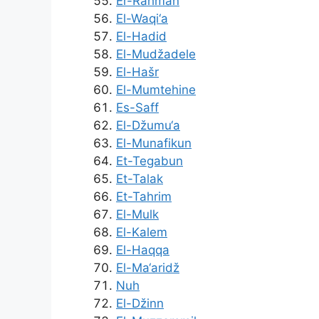
Er-Rahman
El-Waqi‘a
El-Hadid
El-Mudžadele
El-Hašr
El-Mumtehine
Es-Saff
El-Džumu‘a
El-Munafikun
Et-Tegabun
Et-Talak
Et-Tahrim
El-Mulk
El-Kalem
El-Haqqa
El-Ma‘aridž
Nuh
El-Džinn