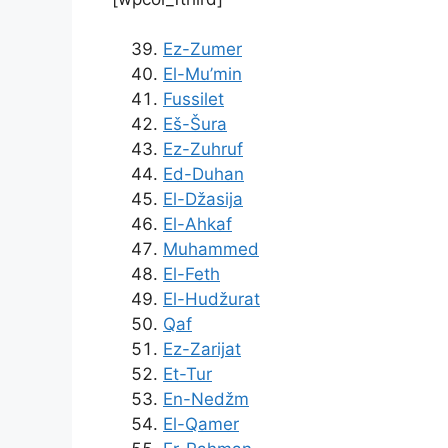
Ez-Zumer
El-Mu’min
Fussilet
Eš-Šura
Ez-Zuhruf
Ed-Duhan
El-Džasija
El-Ahkaf
Muhammed
El-Feth
El-Hudžurat
Qaf
Ez-Zarijat
Et-Tur
En-Nedžm
El-Qamer