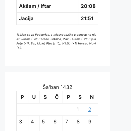
Akšam / Iftar
20:08
Jacija
21:51
Tablice su za Podgoricu, a mjesne razlike u odnosu na nju
su: Rožaje (-4); Berane, Petnica, Plav, Gusinje (-2); Bijelo
Polje (-1), Bar, Ulcinj, Pljevlja (0), Nikšić (+1) Herceg Novi
(+3)
Ša'ban 1432
P
U
S
Č
P
S
N
1
2
3
4
5
6
7
8
9