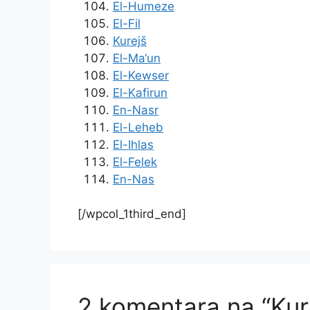
El-Humeze
El-Fil
Kurejš
El-Ma‘un
El-Kewser
El-Kafirun
En-Nasr
El-Leheb
El-Ihlas
El-Felek
En-Nas
[/wpcol_1third_end]
2 komentara na “Kur