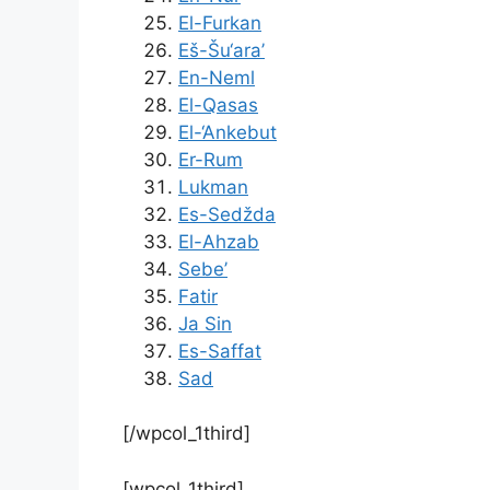
El-Furkan
Eš-Šu‘ara’
En-Neml
El-Qasas
El-‘Ankebut
Er-Rum
Lukman
Es-Sedžda
El-Ahzab
Sebe’
Fatir
Ja Sin
Es-Saffat
Sad
[/wpcol_1third]
[wpcol_1third]