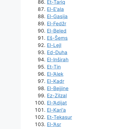
Et-Tariq
El-E‘ala
El-Gasija
El-Fedžr
El-Beled
Eš-Šems
El-Lejl
Ed-Duha
El-Inširah
Et-Tin
El-‘Alek
El-Kadr
El-Bejjine
Ez-Zilzal
El-‘Adijat
El-Kari‘a
Et-Tekasur
El-‘Asr