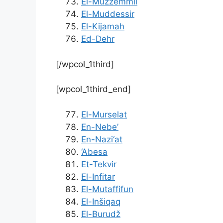
El-Muzzemmil
El-Muddessir
El-Kijamah
Ed-Dehr
[/wpcol_1third]
[wpcol_1third_end]
El-Murselat
En-Nebe’
En-Nazi‘at
‘Abesa
Et-Tekvir
El-Infitar
El-Mutaffifun
El-Inšiqaq
El-Burudž