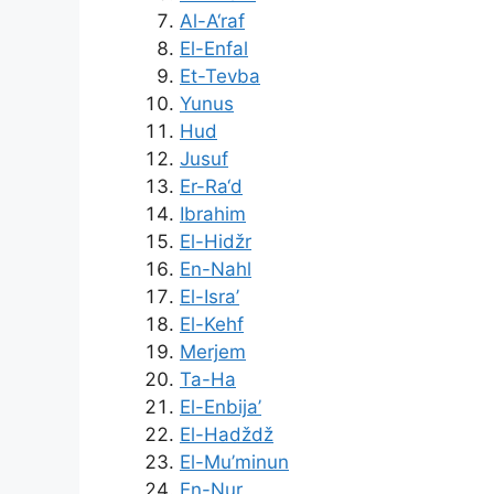
Al-A‘raf
El-Enfal
Et-Tevba
Yunus
Hud
Jusuf
Er-Ra‘d
Ibrahim
El-Hidžr
En-Nahl
El-Isra’
El-Kehf
Merjem
Ta-Ha
El-Enbija’
El-Hadždž
El-Mu’minun
En-Nur