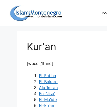
Preskoči
na
Po
sadržaj
Kur'an
[wpcol_1third]
El-Fatiha
El-Bakare
Alu ‘Imran
En-Nisa’
El-Ma’ide
El-En‘am