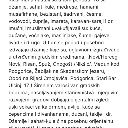
džamije, sahat-kule, medrese, hamami,
musafirhane, bezistani, šadrvani, česme,
vodovodi, ćuprije, imareta, karavan-saraji i dr.
Imućniji muslimani uvakufljavali su: kuće,
dućane, voćnjake, maslinjake, šume, gajeve,
livade i drugo. U tom se periodu posebno
izdvajaju džamije koje su, uglavnom izgrađivane
u utvrđenim gradskim sredinama, (Novi/Herceg
Novi/, Risan, Spuž, Onogošt /Nikšić/, Medun kod
Podgorice, Žabljak na Skadarskom jezeru,
Obod na Rijeci Crnojevića, Podgorica, Stari Bar ,
Ulcinj. 17 ) Širenjem varoši van gradskih
bedema, naseljavanjem stanovništva i njegovim
razvojem, gradovi dobijaju orijentalni izgled:
uski sokaci sa kaldrmom, avlije, kuće sa
ćepencima i divanhanama, dućani, tekije i dr.
Džamije i sahat-kule čine posebnu orijentalnu