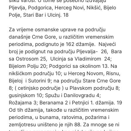
sliku varoši. U tome se posebno izdvajaju
Pljevlja, Podgorica, Herceg Novi, Nikšić, Bijelo
Polje, Stari Bar i Ulcinj. 18
Za vrijeme osmanske uprave na području
današnje Crne Gore, u različitim vremenskim
periodima, podignuto je 162 džamije. Najveći
broj je podignut na području Pljevalja- 26, Bara
sa Ostrosom 25, Ulcinja sa Vladimirom 24;
Bijelom Polju 20; Podgorici sa okolinom 13. Na
nikšićkom području 10; u Herceg Novom, Risnu,
Bijeloj i Sutorini 9; na području Stare Crne Gore
8; ( cetinjsko područje ) u Plavskom području 8;
gusinjskom 10; Spužu i Danilovgradu 4;
Rožajama 3; Beranama 2 i Petnjici 1. džamija. 19
Od tih džamija, takođe u različitim vremenskim
periodima, u bunama, ratovima, požarima i
zemljotresu uništeno je njih 88. Za mnoge se ni