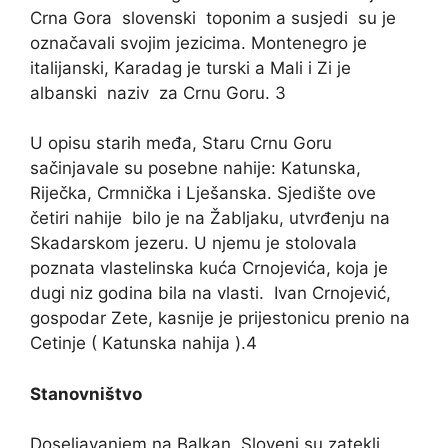
Crna Gora slovenski toponim a susjedi su je
označavali svojim jezicima. Montenegro je
italijanski, Karadag je turski a Mali i Zi je
albanski naziv za Crnu Goru. 3
U opisu starih međa, Staru Crnu Goru
sačinjavale su posebne nahije: Katunska,
Riječka, Crmnička i Lješanska. Sjedište ove
četiri nahije bilo je na Žabljaku, utvrđenju na
Skadarskom jezeru. U njemu je stolovala
poznata vlastelinska kuća Crnojevića, koja je
dugi niz godina bila na vlasti. Ivan Crnojević,
gospodar Zete, kasnije je prijestonicu prenio na
Cetinje ( Katunska nahija ).4
Stanovništvo
Doseljavanjem na Balkan, Sloveni su zatekli