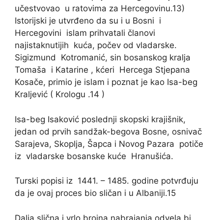
učestvovao u ratovima za Hercegovinu.13)
Istorijski je utvrđeno da su i u Bosni i
Hercegovini islam prihvatali članovi
najistaknutijih kuća, počev od vladarske.
Sigizmund Kotromanić, sin bosanskog kralja
Tomaša i Katarine , kćeri Hercega Stjepana
Kosače, primio je islam i poznat je kao Isa-beg
Kraljević ( Krologu .14 )
Isa-beg Isaković poslednji skopski krajišnik,
jedan od prvih sandžak-begova Bosne, osnivač
Sarajeva, Skoplja, Šapca i Novog Pazara potiče
iz vladarske bosanske kuće Hranušića.
Turski popisi iz 1441. – 1485. godine potvrđuju
da je ovaj proces bio sličan i u Albaniji.15
Dalja slična i vrlo brojna nabrajanja odvela bi