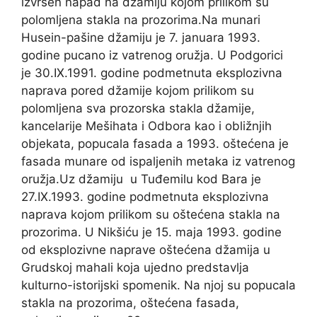
izvršen napad na džamiju kojom prilikom su
polomljena stakla na prozorima.Na munari
Husein-pašine džamiju je 7. januara 1993.
godine pucano iz vatrenog oružja. U Podgorici
je 30.IX.1991. godine podmetnuta eksplozivna
naprava pored džamije kojom prilikom su
polomljena sva prozorska stakla džamije,
kancelarije Mešihata i Odbora kao i obližnjih
objekata, popucala fasada a 1993. oštećena je
fasada munare od ispaljenih metaka iz vatrenog
oružja.Uz džamiju u Tuđemilu kod Bara je
27.IX.1993. godine podmetnuta eksplozivna
naprava kojom prilikom su oštećena stakla na
prozorima. U Nikšiću je 15. maja 1993. godine
od eksplozivne naprave oštećena džamija u
Grudskoj mahali koja ujedno predstavlja
kulturno-istorijski spomenik. Na njoj su popucala
stakla na prozorima, oštećena fasada,