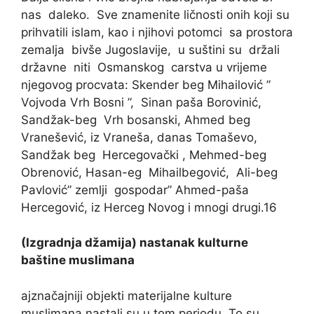
nas daleko. Sve znamenite ličnosti onih koji su
prihvatili islam, kao i njihovi potomci sa prostora
zemalja bivše Jugoslavije, u suštini su držali
državne niti Osmanskog carstva u vrijeme
njegovog procvata: Skender beg Mihailović ”
Vojvoda Vrh Bosni ”, Sinan paša Borovinić,
Sandžak-beg Vrh bosanski, Ahmed beg
Vranešević, iz Vraneša, danas Tomaševo,
Sandžak beg Hercegovački , Mehmed-beg
Obrenović, Hasan-eg Mihailbegović, Ali-beg
Pavlović” zemlji gospodar” Ahmed-paša
Hercegović, iz Herceg Novog i mnogi drugi.16
(Izgradnja džamija) nastanak kulturne
baštine muslimana
ajznačajniji objekti materijalne kulture
muslimana nastali su u tom periodu. To su