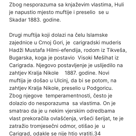
Zbog nesporazuma sa knjaževim vlastima, Huli
je napustio mjesto muftije i preselio se u
Skadar 1883. godine.
Drugi muftija koji dolazi na čelu Islamske
zajednice u Crnoj Gori, je carigradski muderis
Hadži Mustafa Hilmi-efendija, rodom iz Tikveša,
Bugarska, koga je postavio Visoki Mešihat iz
Carigrada. Njegovo postavljenje je uslijedilo na
zahtjev Kralja Nikole 1887. godine. Novi
muftija je došao u Ulcinj, da bi se potom, na
zahtjev Kralja Nikole, preselio u Podgoricu.
Zbog njegove temperamentnosti, često je
dolazio do nesporazuma sa vlastima. On je
smatrao da je u nekim vjerskim odredbama
vlast prekoračila ovlašćenja, vršeći šerijat, te je
zatražio tromjesečni odmor, otišao je u
Carigrad, odakle se nije htio vratiti.34