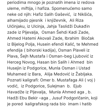
periodima mnogo je poznatih imena iz redova
uleme, miftija, i hafiza. Spomenućemo samo
neke od njih: Hafiz Salih Gašević, iz Nikšića,
alhamijado pjesnik i književnik, Ali Riza
Ulćinjaku, iz Ulcinja, Jahja Taslidži Dukađin
zade iz Pljevalja, Osman Šehdi Kadi Zade,
Ahmed Hatemi Akovali Zade, Ibrahim Biočak
iz Bijelog Polja, Husein efendi Kalić, te Mehmed
efendija ( bihorski kadija), Osman Plaveli iz
Plava, Šejh Mustafa i Osman-beg Ljubović iz
Herceg Novog, Hasan bin Salih i Ahmed bin
Husejin iz Podgorice, Munla Osman i Ustad
Muhamed iz Bara, Alija Medović iz Žabljaka.
Poznati kaligrafi: Omer b. Mustafaga Ali ( voj )
vodić, iz Podgorice, Sulejman b. Ejub
Havadže iz Pljevalja, Munla Ahmed aga , b.
Hadži Ebu Bekir –aga , Jusuf Podgoričanin, koji
je pored kaligrafskog rada bio imam i hatib