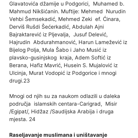
Glavatovića džamije u Podgorici, Muhamed b.
Mahmud Nikšićanin. Muftije: Mehmed Nurudin
Vehbi Šemsekadić, Mehmed Zeki ef. Ćinara,
Derviš Rušdi Šećerkadić, Abdulah Ajni
Bajraktarević iz Pljevalja, Jusuf Delević,
Hajrudin Abdurahmanović, Harun Lamežević iz
Bijelog Polja, Mula Šabo i Jaho Musić iz
plavsko-gusinjskog kraja, Adem Softić iz
Berana, Hafiz Mavrić, Husein S. Mujalović iz
Ulcinja, Murat Vodopić iz Podgorice i mnogi
drugi.23
Mnogi od njih su za naukom odlazili u daleka
područja islamskih centara-Carigrad, Misir
/Egipat/, Hidžaz /Saudijska Arabija i druga
mjesta. 24
Raseljavanje muslimana i uništavanje