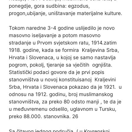
ponegdje, gora sudbina: egzodus,
progon,ubijanje, uništavanje materijalne kulture.
Tokom naredne 3-4 godine uslijedilo je novo
masovno iseljavanje a potom masovno
stradanje u Prvom svjetskom ratu, 1914.zatim
1918. godine, kada se formira Kraljevina Srba,
Hrvata i Slovenaca, u kojoj se samo nastavlja
pogrom, pokolj, tjeranje sa vječitih ognjišta.
Statistički podaci govore da je prvi popis
stanovništva u novoj konstituisanoj Kraljevini
Srba, Hrvata i Slovenaca pokazao da je 1921. u
odnosu na 1912. godinu, broj muslimanskog
stanovništva, za preko 80 odsto manji , te da je
u međuvremenu odselilo, uglavnom u Tursku,
preko 88.000. stanovnika. 26
Sa čitavog jednog područja ( u Kovrenskoj