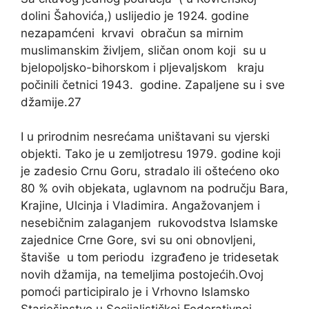
dolini Šahovića,) uslijedio je 1924. godine
nezapamćeni krvavi obračun sa mirnim
muslimanskim življem, sličan onom koji su u
bjelopoljsko-bihorskom i pljevaljskom kraju
počinili četnici 1943. godine. Zapaljene su i sve
džamije.27
I u prirodnim nesrećama uništavani su vjerski
objekti. Tako je u zemljotresu 1979. godine koji
je zadesio Crnu Goru, stradalo ili oštećeno oko
80 % ovih objekata, uglavnom na području Bara,
Krajine, Ulcinja i Vladimira. Angažovanjem i
nesebičnim zalaganjem rukovodstva Islamske
zajednice Crne Gore, svi su oni obnovljeni,
štaviše u tom periodu izgrađeno je tridesetak
novih džamija, na temeljima postojećih.Ovoj
pomoći participiralo je i Vrhovno Islamsko