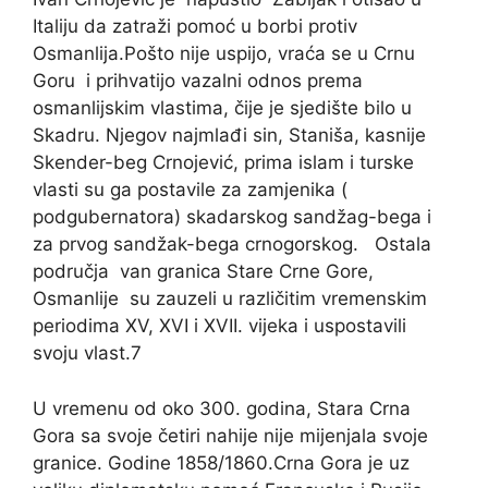
Italiju da zatraži pomoć u borbi protiv
Osmanlija.Pošto nije uspijo, vraća se u Crnu
Goru i prihvatijo vazalni odnos prema
osmanlijskim vlastima, čije je sjedište bilo u
Skadru. Njegov najmlađi sin, Staniša, kasnije
Skender-beg Crnojević, prima islam i turske
vlasti su ga postavile za zamjenika (
podgubernatora) skadarskog sandžag-bega i
za prvog sandžak-bega crnogorskog. Ostala
područja van granica Stare Crne Gore,
Osmanlije su zauzeli u različitim vremenskim
periodima XV, XVI i XVII. vijeka i uspostavili
svoju vlast.7
U vremenu od oko 300. godina, Stara Crna
Gora sa svoje četiri nahije nije mijenjala svoje
granice. Godine 1858/1860.Crna Gora je uz