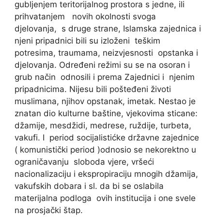
gubljenjem teritorijalnog prostora s jedne, ili
prihvatanjem novih okolnosti svoga
djelovanja, s druge strane, Islamska zajednica i
njeni pripadnici bili su izloženi teškim
potresima, traumama, neizvjesnosti opstanka i
djelovanja. Određeni režimi su se na osoran i
grub način odnosili i prema Zajednici i njenim
pripadnicima. Nijesu bili pošteđeni životi
muslimana, njihov opstanak, imetak. Nestao je
znatan dio kulturne baštine, vjekovima sticane:
džamije, mesdžidi, medrese, ruždije, turbeta,
vakufi. I period socijalistićke državne zajednice
( komunistički period )odnosio se nekorektno u
ograničavanju sloboda vjere, vršeći
nacionalizaciju i ekspropiraciju mnogih džamija,
vakufskih dobara i sl. da bi se oslabila
materijalna podloga ovih institucija i one svele
na prosjački štap.