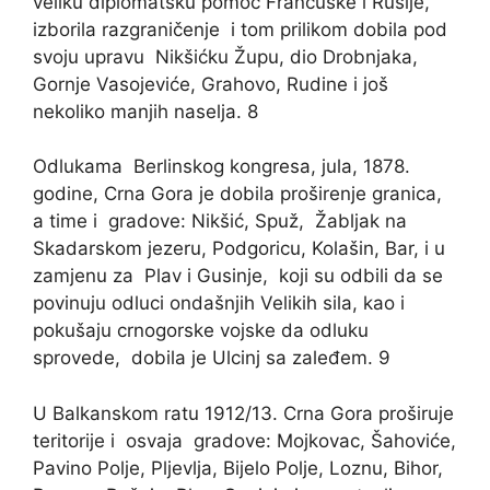
veliku diplomatsku pomoć Francuske i Rusije,
izborila razgraničenje i tom prilikom dobila pod
svoju upravu Nikšićku Župu, dio Drobnjaka,
Gornje Vasojeviće, Grahovo, Rudine i još
nekoliko manjih naselja. 8
Odlukama Berlinskog kongresa, jula, 1878.
godine, Crna Gora je dobila proširenje granica,
a time i gradove: Nikšić, Spuž, Žabljak na
Skadarskom jezeru, Podgoricu, Kolašin, Bar, i u
zamjenu za Plav i Gusinje, koji su odbili da se
povinuju odluci ondašnjih Velikih sila, kao i
pokušaju crnogorske vojske da odluku
sprovede, dobila je Ulcinj sa zaleđem. 9
U Balkanskom ratu 1912/13. Crna Gora proširuje
teritorije i osvaja gradove: Mojkovac, Šahoviće,
Pavino Polje, Pljevlja, Bijelo Polje, Loznu, Bihor,