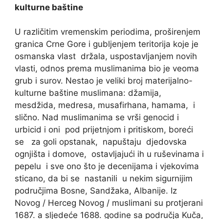
kulturne baštine
U različitim vremenskim periodima, proširenjem
granica Crne Gore i gubljenjem teritorija koje je
osmanska vlast držala, uspostavljanjem novih
vlasti, odnos prema muslimanima bio je veoma
grub i surov. Nestao je veliki broj materijalno-
kulturne baštine muslimana: džamija,
mesdžida, medresa, musafirhana, hamama, i
slično. Nad muslimanima se vrši genocid i
urbicid i oni pod prijetnjom i pritiskom, boreći
se za goli opstanak, napuštaju djedovska
ognjišta i domove, ostavljajući ih u ruševinama i
pepelu i sve ono što je decenijama i vjekovima
sticano, da bi se nastanili u nekim sigurnijim
područjima Bosne, Sandžaka, Albanije. Iz
Novog / Herceg Novog / muslimani su protjerani
1687. a sljedeće 1688. godine sa područja Kuča,