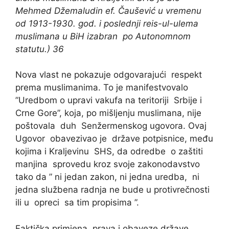
Mehmed Džemaludin ef. Čaušević u vremenu
od 1913-1930. god. i poslednji reis-ul-ulema
muslimana u BiH izabran po Autonomnom
statutu.)
36
Nova vlast ne pokazuje odgovarajući respekt
prema muslimanima. To je manifestvovalo
”Uredbom o upravi vakufa na teritoriji Srbije i
Crne Gore”, koja, po mišljenju muslimana, nije
poštovala duh Senžermenskog ugovora. Ovaj
Ugovor obavezivao je države potpisnice, među
kojima i Kraljevinu SHS, da odredbe o zaštiti
manjina sprovedu kroz svoje zakonodavstvo
tako da ” ni jedan zakon, ni jedna uredba, ni
jedna službena radnja ne bude u protivrečnosti
ili u opreci sa tim propisima ”.
Faktička primjena prava i obaveze države