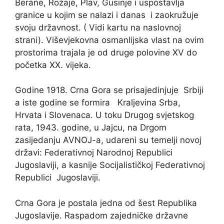
Berane, Rožaje, Plav, Gusinje i uspostavlja
granice u kojim se nalazi i danas i zaokružuje
svoju državnost. ( Vidi kartu na naslovnoj
strani). Viševjekovna osmanlijska vlast na ovim
prostorima trajala je od druge polovine XV do
početka XX. vijeka.
Godine 1918. Crna Gora se prisajedinjuje Srbiji
a iste godine se formira Kraljevina Srba,
Hrvata i Slovenaca. U toku Drugog svjetskog
rata, 1943. godine, u Jajcu, na Drgom
zasijedanju AVNOJ-a, udareni su temelji novoj
državi: Federativnoj Narodnoj Republici
Jugoslaviji, a kasnije Socijalističkoj Federativnoj
Republici Jugoslaviji.
Crna Gora je postala jedna od šest Republika
Jugoslavije. Raspadom zajedničke državne