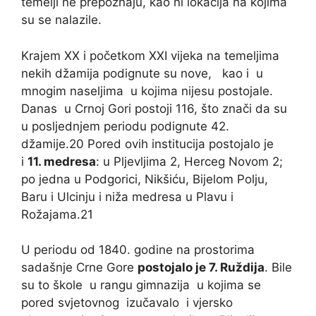
temelji ne prepoznaju, kao ni lokacija na kojima
su se nalazile.
Krajem XX i početkom XXI vijeka na temeljima
nekih džamija podignute su nove, kao i u
mnogim naseljima u kojima nijesu postojale.
Danas u Crnoj Gori postoji 116, što znači da su
u posljednjem periodu podignute 42.
džamije.20 Pored ovih institucija postojalo je
i
11. medresa
: u Pljevljima 2, Herceg Novom 2;
po jedna u Podgorici, Nikšiću, Bijelom Polju,
Baru i Ulcinju i niža medresa u Plavu i
Rožajama.21
U periodu od 1840. godine na prostorima
sadašnje Crne Gore
postojalo je 7. Ruždija
. Bile
su to škole u rangu gimnazija u kojima se
pored svjetovnog izučavalo i vjersko