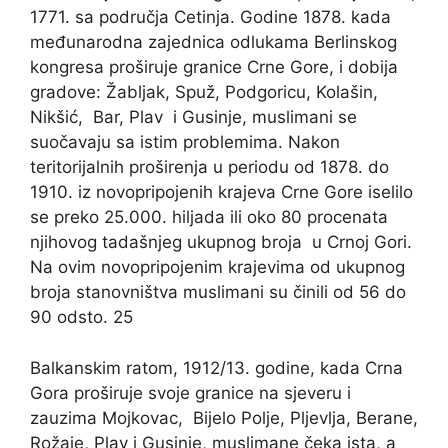
1771. sa područja Cetinja. Godine 1878. kada
međunarodna zajednica odlukama Berlinskog
kongresa proširuje granice Crne Gore, i dobija
gradove: Žabljak, Spuž, Podgoricu, Kolašin,
Nikšić, Bar, Plav i Gusinje, muslimani se
suočavaju sa istim problemima. Nakon
teritorijalnih proširenja u periodu od 1878. do
1910. iz novopripojenih krajeva Crne Gore iselilo
se preko 25.000. hiljada ili oko 80 procenata
njihovog tadašnjeg ukupnog broja u Crnoj Gori.
Na ovim novopripojenim krajevima od ukupnog
broja stanovništva muslimani su činili od 56 do
90 odsto. 25
Balkanskim ratom, 1912/13. godine, kada Crna
Gora proširuje svoje granice na sjeveru i
zauzima Mojkovac, Bijelo Polje, Pljevlja, Berane,
Rožaje, Plav i Gusinje, muslimane čeka ista, a