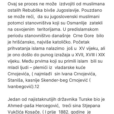
Ovaj se proces ne može izdvojiti od muslimana
ostalih Rebublika bivše Jugoslavije. Pouzdano
se može reći, da su jugoslovenski muslimani
potomci stanovništva koji su Osmanlije zatekli
na osvojenim teritorijama. U predislamskom
periodu stanovništvo današnje Crne Gore bilo
je hrišćansko, najviše katoličko. Početak
prihvatanja islama nalazimo još u XV vijeku, ali
je ono došlo do punog izražaja u XVII, XVIII i XIX
vijeku. Među prvima koji su primili islam bili su
mladi ljudi – plemići iz vladarske kuće
Crnojevića, ( najmlađi sin Ivana Crnojevića,
Staniša, kasnije Skender-beg Crnojević (
Ivanbegović).12
Jedan od najistaknutijih državnika Turske bio je
Ahmed-paša Hercegović, treći sina Stjepana
Vukčića Kosače. ( I prije 1882. godine je