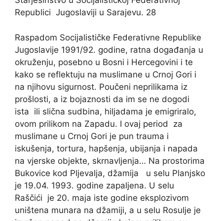
Starješinstvo u Socijalističkoj Federativnoj
Republici Jugoslaviji u Sarajevu. 28
Raspadom Socijalističke Federativne Republike
Jugoslavije 1991/92. godine, ratna događanja u
okruženju, posebno u Bosni i Hercegovini i te
kako se reflektuju na muslimane u Crnoj Gori i
na njihovu sigurnost. Poučeni neprilikama iz
prošlosti, a iz bojaznosti da im se ne dogodi
ista ili slična sudbina, hiljadama je emigriralo,
ovom prilikom na Zapadu. I ovaj period za
muslimane u Crnoj Gori je pun trauma i
iskušenja, tortura, hapšenja, ubijanja i napada
na vjerske objekte, skrnavljenja… Na prostorima
Bukovice kod Pljevalja, džamija u selu Planjsko
je 19.04. 1993. godine zapaljena. U selu
Raščići je 20. maja iste godine eksplozivom
uništena munara na džamiji, a u selu Rosulje je