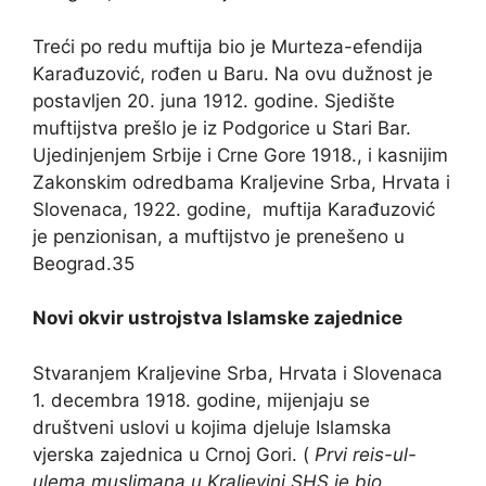
Treći po redu muftija bio je Murteza-efendija
Karađuzović, rođen u Baru. Na ovu dužnost je
postavljen 20. juna 1912. godine. Sjedište
muftijstva prešlo je iz Podgorice u Stari Bar.
Ujedinjenjem Srbije i Crne Gore 1918., i kasnijim
Zakonskim odredbama Kraljevine Srba, Hrvata i
Slovenaca, 1922. godine, muftija Karađuzović
je penzionisan, a muftijstvo je prenešeno u
Beograd.35
Novi okvir ustrojstva Islamske zajednice
Stvaranjem Kraljevine Srba, Hrvata i Slovenaca
1. decembra 1918. godine, mijenjaju se
društveni uslovi u kojima djeluje Islamska
vjerska zajednica u Crnoj Gori. (
Prvi reis-ul-
ulema muslimana u Kraljevini SHS
je bio