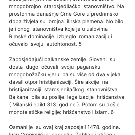
mnogobrojno starosjedilačko stanovništvo. Na
prostorima današnje Crne Gore u predrimsko
doba živjela su brojna ilirska plemena. No bilo
je i onog stanovništva koje je u uslovima
Rimske dominacije izbjeglo romanizaciju i
očuvalo svoju autohtonost. 5
Zaposjedajući balkanske zemlje Sloveni su
dosta dugo očuvali svoju pagansku
mnogobožačku vjeru, pa su više od dva vijeka
davali otpor hristijanizaciji. Šire akcije na
hristijanizaciji starosjedilačkog stanovništva
Balkana bila su poslije legalizacije hrišćanstva
( Milanski edikt 313. godine ). Potom su došle
monoteističke religije: hrišćanstvo i islam. 6
Osmanlije su ovaj kraj zaposjeli 1478. godine.
Ivan Crnojević je napustio Žabljak i otišao u