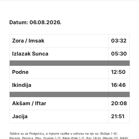
Datum: 06.08.2026.
Zora / Imsak
03:32
Izlazak Sunca
05:30
Podne
12:50
Ikindija
16:46
Akšam / Iftar
20:08
Jacija
21:51
Tablice su za Podgoricu, a mjesne razlike u odnosu na nju su: Rožaje (-4);
Berane, Petnica, Plav, Gusinje (-2); Bijelo Polje (-1), Bar, Ulcinj, Pljevlja (0), Nikšić