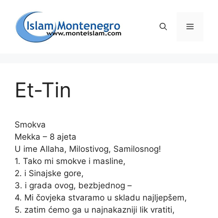
Preskoči
na
Izborni
sadržaj
Et-Tin
Smokva
Mekka – 8 ajeta
U ime Allaha, Milostivog, Samilosnog!
1. Tako mi smokve i masline,
2. i Sinajske gore,
3. i grada ovog, bezbjednog –
4. Mi čovjeka stvaramo u skladu najljepšem,
5. zatim ćemo ga u najnakazniji lik vratiti,