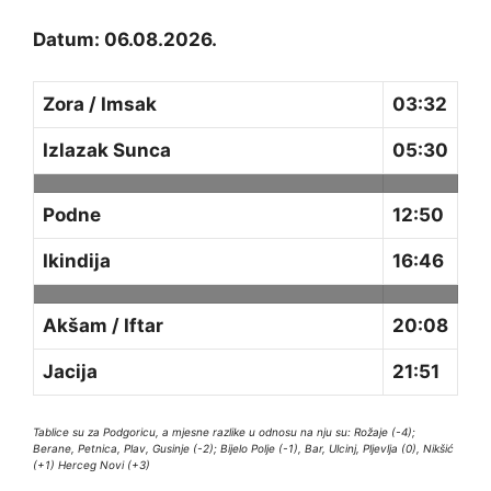
Datum: 06.08.2026.
Zora / Imsak
03:32
Izlazak Sunca
05:30
Podne
12:50
Ikindija
16:46
Akšam / Iftar
20:08
Jacija
21:51
Tablice su za Podgoricu, a mjesne razlike u odnosu na nju su: Rožaje (-4);
Berane, Petnica, Plav, Gusinje (-2); Bijelo Polje (-1), Bar, Ulcinj, Pljevlja (0), Nikšić
(+1) Herceg Novi (+3)