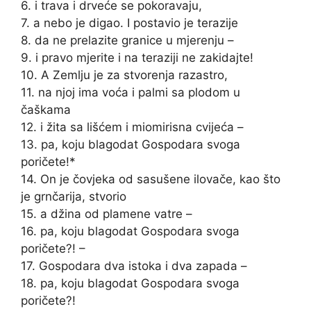
6. i trava i drveće se pokoravaju,
7. a nebo je digao. I postavio je terazije
8. da ne prelazite granice u mjerenju –
9. i pravo mjerite i na teraziji ne zakidajte!
10. A Zemlju je za stvorenja razastro,
11. na njoj ima voća i palmi sa plodom u
čaškama
12. i žita sa lišćem i miomirisna cvijeća –
13. pa, koju blagodat Gospodara svoga
poričete!*
14. On je čovjeka od sasušene ilovače, kao što
je grnčarija, stvorio
15. a džina od plamene vatre –
16. pa, koju blagodat Gospodara svoga
poričete?! –
17. Gospodara dva istoka i dva zapada –
18. pa, koju blagodat Gospodara svoga
poričete?!