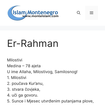
Preskoči
na
Izborni
sadržaj
Er-Rahman
Milostivi
Medina – 78 ajeta
U ime Allaha, Milostivog, Samilosnog!
1. Milostivi
2. poučava Kur’anu,
3. stvara čovjeka,
4. uči ga govoru.
5. Sunce i Mjesec utvrđenim putanjama plove,