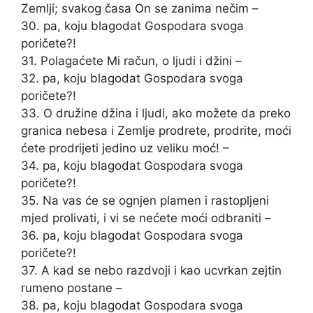
Zemlji; svakog časa On se zanima nečim –
30. pa, koju blagodat Gospodara svoga
poričete?!
31. Polagaćete Mi račun, o ljudi i džini –
32. pa, koju blagodat Gospodara svoga
poričete?!
33. O družine džina i ljudi, ako možete da preko
granica nebesa i Zemlje prodrete, prodrite, moći
ćete prodrijeti jedino uz veliku moć! –
34. pa, koju blagodat Gospodara svoga
poričete?!
35. Na vas će se ognjen plamen i rastopljeni
mjed prolivati, i vi se nećete moći odbraniti –
36. pa, koju blagodat Gospodara svoga
poričete?!
37. A kad se nebo razdvoji i kao ucvrkan zejtin
rumeno postane –
38. pa, koju blagodat Gospodara svoga