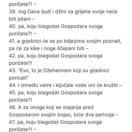
poričete?! –
39. tog Dana ljudi i džini za grijehe svoje neće
biti pitani –
40. pa, koju blagodat Gospodara svoga
poričete?! –
41. a grješnici će se po biljezima svojim poznati,
pa će za kike i noge ščepani biti –
42. pa, koju blagodat Gospodara svoga
poričete?!
43. “Evo, to je Džehennem koji su grješnici
poricali!”
44. I između vatre i ključale vode oni će kružiti –
45. pa, koju blagodat Gospodara svoga
poričete?!
46. A za onoga koji se stajanja pred
Gospodarom svojim bojao, biće dva perivoja –
47. pa, koju blagodat Gospodara svoga
poričete?! –