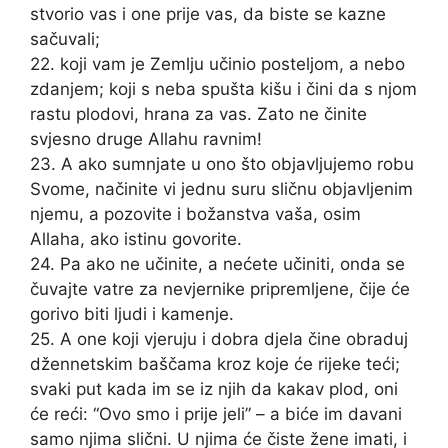
stvorio vas i one prije vas, da biste se kazne
sačuvali;
22. koji vam je Zemlju učinio posteljom, a nebo
zdanjem; koji s neba spušta kišu i čini da s njom
rastu plodovi, hrana za vas. Zato ne činite
svjesno druge Allahu ravnim!
23. A ako sumnjate u ono što objavljujemo robu
Svome, načinite vi jednu suru sličnu objavljenim
njemu, a pozovite i božanstva vaša, osim
Allaha, ako istinu govorite.
24. Pa ako ne učinite, a nećete učiniti, onda se
čuvajte vatre za nevjernike pripremljene, čije će
gorivo biti ljudi i kamenje.
25. A one koji vjeruju i dobra djela čine obraduj
džennetskim baščama kroz koje će rijeke teći;
svaki put kada im se iz njih da kakav plod, oni
će reći: “Ovo smo i prije jeli” – a biće im davani
samo njima slični. U njima će čiste žene imati, i