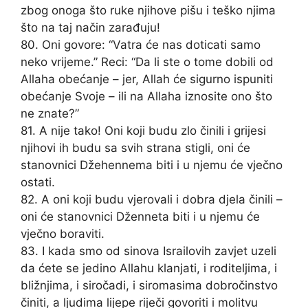
zbog onoga što ruke njihove pišu i teško njima
što na taj način zarađuju!
80. Oni govore: “Vatra će nas doticati samo
neko vrijeme.” Reci: “Da li ste o tome dobili od
Allaha obećanje – jer, Allah će sigurno ispuniti
obećanje Svoje – ili na Allaha iznosite ono što
ne znate?”
81. A nije tako! Oni koji budu zlo činili i grijesi
njihovi ih budu sa svih strana stigli, oni će
stanovnici Džehennema biti i u njemu će vječno
ostati.
82. A oni koji budu vjerovali i dobra djela činili –
oni će stanovnici Dženneta biti i u njemu će
vječno boraviti.
83. I kada smo od sinova Israilovih zavjet uzeli
da ćete se jedino Allahu klanjati, i roditeljima, i
bližnjima, i siročadi, i siromasima dobročinstvo
činiti, a ljudima lijepe riječi govoriti i molitvu