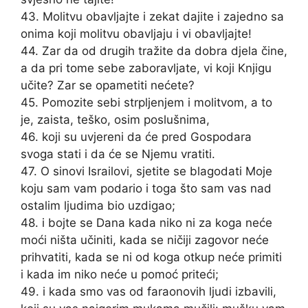
43. Molitvu obavljajte i zekat dajite i zajedno sa
onima koji molitvu obavljaju i vi obavljajte!
44. Zar da od drugih tražite da dobra djela čine,
a da pri tome sebe zaboravljate, vi koji Knjigu
učite? Zar se opametiti nećete?
45. Pomozite sebi strpljenjem i molitvom, a to
je, zaista, teško, osim poslušnima,
46. koji su uvjereni da će pred Gospodara
svoga stati i da će se Njemu vratiti.
47. O sinovi Israilovi, sjetite se blagodati Moje
koju sam vam podario i toga što sam vas nad
ostalim ljudima bio uzdigao;
48. i bojte se Dana kada niko ni za koga neće
moći ništa učiniti, kada se ničiji zagovor neće
prihvatiti, kada se ni od koga otkup neće primiti
i kada im niko neće u pomoć priteći;
49. i kada smo vas od faraonovih ljudi izbavili,