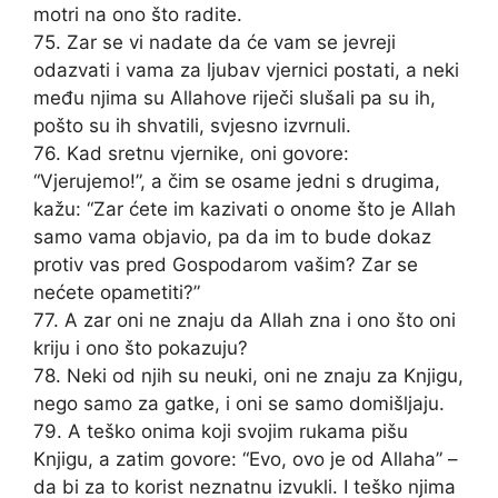
motri na ono što radite.
75. Zar se vi nadate da će vam se jevreji
odazvati i vama za ljubav vjernici postati, a neki
među njima su Allahove riječi slušali pa su ih,
pošto su ih shvatili, svjesno izvrnuli.
76. Kad sretnu vjernike, oni govore:
“Vjerujemo!”, a čim se osame jedni s drugima,
kažu: “Zar ćete im kazivati o onome što je Allah
samo vama objavio, pa da im to bude dokaz
protiv vas pred Gospodarom vašim? Zar se
nećete opametiti?”
77. A zar oni ne znaju da Allah zna i ono što oni
kriju i ono što pokazuju?
78. Neki od njih su neuki, oni ne znaju za Knjigu,
nego samo za gatke, i oni se samo domišljaju.
79. A teško onima koji svojim rukama pišu
Knjigu, a zatim govore: “Evo, ovo je od Allaha” –
da bi za to korist neznatnu izvukli. I teško njima