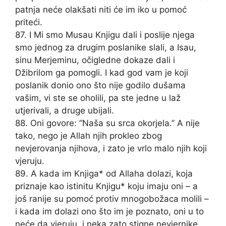
patnja neće olakšati niti će im iko u pomoć
priteći.
87. I Mi smo Musau Knjigu dali i poslije njega
smo jednog za drugim poslanike slali, a Isau,
sinu Merjeminu, očigledne dokaze dali i
Džibrilom ga pomogli. I kad god vam je koji
poslanik donio ono što nije godilo dušama
vašim, vi ste se oholili, pa ste jedne u laž
utjerivali, a druge ubijali.
88. Oni govore: “Naša su srca okorjela.” A nije
tako, nego je Allah njih prokleo zbog
nevjerovanja njihova, i zato je vrlo malo njih koji
vjeruju.
89. A kada im Knjiga* od Allaha dolazi, koja
priznaje kao istinitu Knjigu* koju imaju oni – a
još ranije su pomoć protiv mnogobožaca molili –
i kada im dolazi ono što im je poznato, oni u to
neće da vjeruju, i neka zato stigne nevjernike