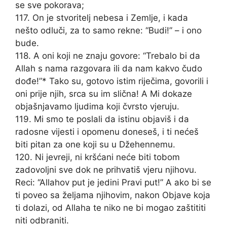
se sve pokorava;
117. On je stvoritelj nebesa i Zemlje, i kada
nešto odluči, za to samo rekne: “Budi!” – i ono
bude.
118. A oni koji ne znaju govore: “Trebalo bi da
Allah s nama razgovara ili da nam kakvo čudo
dođe!”* Tako su, gotovo istim riječima, govorili i
oni prije njih, srca su im slična! A Mi dokaze
objašnjavamo ljudima koji čvrsto vjeruju.
119. Mi smo te poslali da istinu objaviš i da
radosne vijesti i opomenu doneseš, i ti nećeš
biti pitan za one koji su u Džehennemu.
120. Ni jevreji, ni kršćani neće biti tobom
zadovoljni sve dok ne prihvatiš vjeru njihovu.
Reci: “Allahov put je jedini Pravi put!” A ako bi se
ti poveo sa željama njihovim, nakon Objave koja
ti dolazi, od Allaha te niko ne bi mogao zaštititi
niti odbraniti.