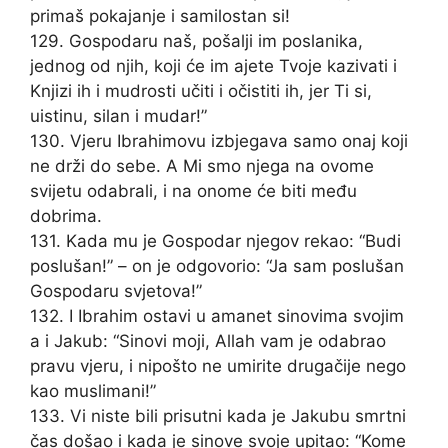
primaš pokajanje i samilostan si!
129. Gospodaru naš, pošalji im poslanika,
jednog od njih, koji će im ajete Tvoje kazivati i
Knjizi ih i mudrosti učiti i očistiti ih, jer Ti si,
uistinu, silan i mudar!”
130. Vjeru Ibrahimovu izbjegava samo onaj koji
ne drži do sebe. A Mi smo njega na ovome
svijetu odabrali, i na onome će biti među
dobrima.
131. Kada mu je Gospodar njegov rekao: “Budi
poslušan!” – on je odgovorio: “Ja sam poslušan
Gospodaru svjetova!”
132. I Ibrahim ostavi u amanet sinovima svojim
a i Jakub: “Sinovi moji, Allah vam je odabrao
pravu vjeru, i nipošto ne umirite drugačije nego
kao muslimani!”
133. Vi niste bili prisutni kada je Jakubu smrtni
čas došao i kada je sinove svoje upitao: “Kome