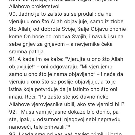
Allahovo prokletstvo!
90. Jadno je to za što su se prodali: da ne
vjeruju u ono što Allah objavljuje, samo iz zlobe
što Allah, od dobrote Svoje, šalje Objavu onome
kome On hoće od robova Svojih; i navukli su na
sebe gnjev za gnjevom – a nevjernike čeka
sramna patnja.
91. A kada im se kaže: “Vjerujte u ono što Allah
objavljuje!” – oni odgovaraju: “Mi vjerujemo
samo u ono što je nama objavljeno” – i neće da
vjeruju u ono što se poslije objavljuje, a to je
istina koja potvrđuje da je istinito ono što oni
imaju. Reci: “Pa zašto ste još davno neke
Allahove vjerovjesnike ubili, ako ste vjernici bili?
92. I Musa vam je jasne dokaze bio donio, pa
ste, ipak, u odsutnosti njegovoj sebi nepravdu
nanoseći, tele prihvatili.”*
93. I kada smo od vas vaš zavjet primili, i brdo