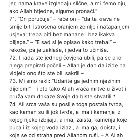
jer, nama krave izgledaju slične, a mi ćemo nju,
ako Allah htjedne, sigurno pronaći.”
71. “On poručuje” – reče on – “da ta krava ne
smije biti istrošena oranjem zemlje i natapanjem
usjeva; treba biti bez mahane i bez ikakva
biljega.” – “E sad si je opisao kako treba!” –
rekoše, pa je zaklaše, i jedva to učiniše.
72. I kada ste jednog čovjeka ubili, pa se oko
njega prepirati počeli – Allah je dao da iziđe na
vidjelo ono što ste bili sakrili –
73. Mi smo rekli: “Udarite ga jednim njezinim
dijelom!” – i eto tako Allah vraća mrtve u život i
pruža vam dokaze Svoje da biste shvatili.*
74. Ali srca vaša su poslije toga postala tvrda,
kao kamen su ili još tvrđa, a ima i kamenja iz
kojeg rijeke izbijaju, a ima, zaista, kamenja koje
puca i iz kojeg voda izlazi, a ima ga, doista, i
koje se od straha pred Allahom ruši. – A Allah