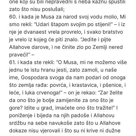
one koji su bili nepravedni s neba kaznu spustili
zato što nisu poslušali;
60. i kada je Musa za narod svoj vodu molio, Mi
smo rekli: “Udari štapom svojim po stijeni!” – i iz
nje je dvanaest vrela provrelo, i svako bratstvo
je vrelo iz kojeg će piti znalo. “Jedite i pijte
Allahove darove, i ne činite zlo po Zemlji nered
praveći!” –
61. i kada ste rekli: “O Musa, mi ne možemo više
jednu te istu hranu jesti, zato zamoli, u naše
ime, Gospodara svoga da nam podari od onoga
što zemlja rađa: povrća, i krastavica, i pšenice, i
leće, i luka crvenoga!” – on je rekao: “Zar želite
da ono što je bolje zamijenite za ono što je
gore? Idite u grad, imaćete ono što tražite!” I
poniženje i bijeda na njih padoše i Allahovu
srdžbu na sebe navukoše zato što u Allahove
dokaze nisu vjerovali i što su ni krive ni dužne