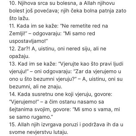
10. Njihova srca su bolesna, a Allah njihovu
bolest još povećava; njih čeka bolna patnja zato
što lažu.
11. Kada im se kaže: “Ne remetite red na
Zemlji!” – odgovaraju: “Mi samo red
uspostavljamo!”
12. Zar?! A, uistinu, oni nered siju, ali ne
opažaju.
13. Kad im se kaže: “Vjerujte kao što pravi ljudi
vjeruju!” – oni odgovaraju: “Zar da vjerujemo u
ono u što bezumni vjeruju?” – A, uistinu, oni su
bezumni, ali ne znaju.
14. Kada susretnu one koji vjeruju, govore:
“Vjerujemo!” – a čim ostanu nasamo sa
šejtanima svojim, govore: “Mi smo s vama, mi
se samo rugamo.”
15. Allah njih izvrgava poruzi i podržava ih da u
svome nevjerstvu lutaju.