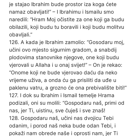
je stajao Ibrahim bude prostor iza koga ćete
namaz obavljati!” – I Ibrahimu i Ismailu smo
naredili: “Hram Moj očistite za one koji ga budu
obilazili, koji budu tu boravili i koji budu molitvu
obavljali.”
126. A kada je Ibrahim zamolio: “Gosodaru moj,
učini ovo mjesto sigurnim gradom, a snabdij
plodovima stanovnike njegove, one koji budu
vjerovali u Allaha i u onaj svijet!” – On je rekao:
“Onome koji ne bude vjerovao daću da neko
vrijeme uživa, a onda ću ga prisiliti da uđe u
paklenu vatru, a grozno će ona prebivalište biti!”
127. I dok su Ibrahim i Ismail temelje Hrama
podizali, oni su molili: “Gospodaru naš, primi od
nas, jer Ti, uistinu, sve čuješ i sve znaš!
128. Gospodaru naš, učini nas dvojicu Tebi
odanim, i porod naš neka bude odan Tebi, i
pokaži nam obrede naše i oprosti nam, jer Ti