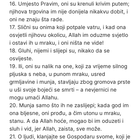
16. Umjesto Pravim, oni su krenuli krivim putem;
njihova trgovina im nije donijela nikakvu dobit, i
oni ne znaju šta rade.
17. Slični su onima koji potpale vatru, i kad ona
osvjetli njihovu okolicu, Allah im oduzme svjetlo
i ostavi ih u mraku, i oni ništa ne vide!
18. Gluhi, nijemi i slijepi su, nikako da se
osvijeste.
19. Ili, oni su nalik na one, koji za vrijeme silnog
pljuska s neba, u punom mraku, usred
grmljavine i munja, stavljaju zbog gromova prste
u uši svoje bojeći se smrti – a nevjernici ne
mogu umaći Allahu.
20. Munja samo što ih ne zaslijepi; kada god im
ona bljesne, oni prođu, a čim utonu u mraku,
stanu. A da Allah hoće, mogao bi im oduzeti i
sluh i vid, jer Allah, zaista, sve može.
21. O ljudi, klanjajte se Gospodaru svome, koji je