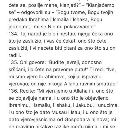
ćete se, poslije mene, klanjati?” – “Klanjaćemo
se” – odgovorili su – “Bogu tvome, Bogu tvojih
predaka Ibrahima i Ismaila i Ishaka, Bogu
jednome, i mi se Njemu pokoravamo!”
134. Taj narod je bio i nestao; njega čeka ono
što je zaslužio, i vas će čekati ono što ćete
zaslužiti, i vi nećete biti pitani za ono što su oni
radili.
135. Oni govore: “Budite jevreji, odnosno
kršćani, i bićete na pravome putu!” Ti reci: “Ne,
mi smo vjere Ibrahimove, koji je ispravno
vjerovao; on nije nikoga Allahu ravnim smatrao.”
136. Recite: “Mi vjerujemo u Allaha i u ono što
se objavljuje nama, i u ono što je objavljeno
Ibrahimu, i Ismailu, i Ishaku, i Jakubu, i unucima,
i u ono što je dato Musau i Isau, i u ono što je
dato vjerovjesnicima od Gospodara njihova; mi
ne pravimo nikakve razlike među njima, i mi se