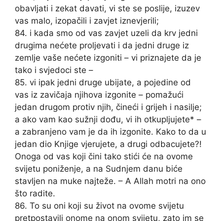
obavljati i zekat davati, vi ste se poslije, izuzev
vas malo, izopačili i zavjet iznevjerili;
84. i kada smo od vas zavjet uzeli da krv jedni
drugima nećete proljevati i da jedni druge iz
zemlje vaše nećete izgoniti – vi priznajete da je
tako i svjedoci ste –
85. vi ipak jedni druge ubijate, a pojedine od
vas iz zavičaja njihova izgonite – pomažući
jedan drugom protiv njih, čineći i grijeh i nasilje;
a ako vam kao sužnji dođu, vi ih otkupljujete* –
a zabranjeno vam je da ih izgonite. Kako to da u
jedan dio Knjige vjerujete, a drugi odbacujete?!
Onoga od vas koji čini tako stići će na ovome
svijetu poniženje, a na Sudnjem danu biće
stavljen na muke najteže. – A Allah motri na ono
što radite.
86. To su oni koji su život na ovome svijetu
pretpostavili onome na onom svijetu, zato im se