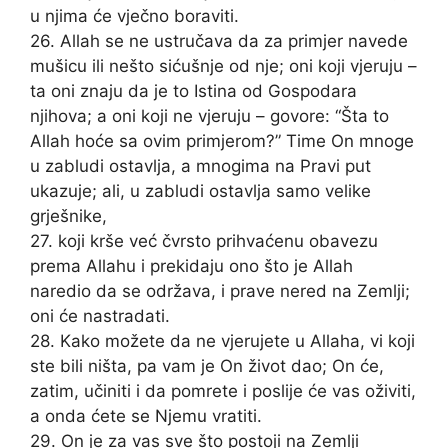
u njima će vječno boraviti.
26. Allah se ne ustručava da za primjer navede
mušicu ili nešto sićušnje od nje; oni koji vjeruju –
ta oni znaju da je to Istina od Gospodara
njihova; a oni koji ne vjeruju – govore: “Šta to
Allah hoće sa ovim primjerom?” Time On mnoge
u zabludi ostavlja, a mnogima na Pravi put
ukazuje; ali, u zabludi ostavlja samo velike
grješnike,
27. koji krše već čvrsto prihvaćenu obavezu
prema Allahu i prekidaju ono što je Allah
naredio da se održava, i prave nered na Zemlji;
oni će nastradati.
28. Kako možete da ne vjerujete u Allaha, vi koji
ste bili ništa, pa vam je On život dao; On će,
zatim, učiniti i da pomrete i poslije će vas oživiti,
a onda ćete se Njemu vratiti.
29. On je za vas sve što postoji na Zemlji