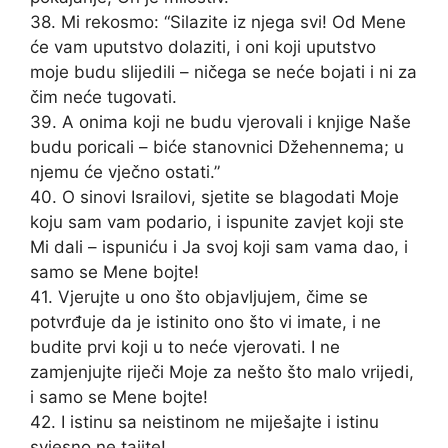
38. Mi rekosmo: “Silazite iz njega svi! Od Mene
će vam uputstvo dolaziti, i oni koji uputstvo
moje budu slijedili – ničega se neće bojati i ni za
čim neće tugovati.
39. A onima koji ne budu vjerovali i knjige Naše
budu poricali – biće stanovnici Džehennema; u
njemu će vječno ostati.”
40. O sinovi Israilovi, sjetite se blagodati Moje
koju sam vam podario, i ispunite zavjet koji ste
Mi dali – ispuniću i Ja svoj koji sam vama dao, i
samo se Mene bojte!
41. Vjerujte u ono što objavljujem, čime se
potvrđuje da je istinito ono što vi imate, i ne
budite prvi koji u to neće vjerovati. I ne
zamjenjujte riječi Moje za nešto što malo vrijedi,
i samo se Mene bojte!
42. I istinu sa neistinom ne miješajte i istinu
svjesno ne tajite!