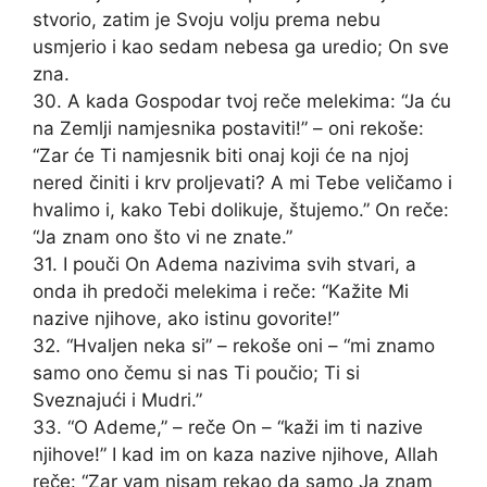
stvorio, zatim je Svoju volju prema nebu
usmjerio i kao sedam nebesa ga uredio; On sve
zna.
30. A kada Gospodar tvoj reče melekima: “Ja ću
na Zemlji namjesnika postaviti!” – oni rekoše:
“Zar će Ti namjesnik biti onaj koji će na njoj
nered činiti i krv proljevati? A mi Tebe veličamo i
hvalimo i, kako Tebi dolikuje, štujemo.” On reče:
“Ja znam ono što vi ne znate.”
31. I pouči On Adema nazivima svih stvari, a
onda ih predoči melekima i reče: “Kažite Mi
nazive njihove, ako istinu govorite!”
32. “Hvaljen neka si” – rekoše oni – “mi znamo
samo ono čemu si nas Ti poučio; Ti si
Sveznajući i Mudri.”
33. “O Ademe,” – reče On – “kaži im ti nazive
njihove!” I kad im on kaza nazive njihove, Allah
reče: “Zar vam nisam rekao da samo Ja znam