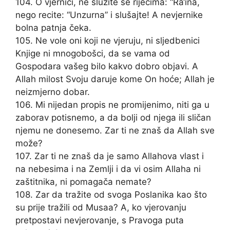
104. O vjernici, ne služite se riječima: “Ra‘ina,
nego recite: “Unzurna” i slušajte! A nevjernike
bolna patnja čeka.
105. Ne vole oni koji ne vjeruju, ni sljedbenici
Knjige ni mnogobošci, da se vama od
Gospodara vašeg bilo kakvo dobro objavi. A
Allah milost Svoju daruje kome On hoće; Allah je
neizmjerno dobar.
106. Mi nijedan propis ne promijenimo, niti ga u
zaborav potisnemo, a da bolji od njega ili sličan
njemu ne donesemo. Zar ti ne znaš da Allah sve
može?
107. Zar ti ne znaš da je samo Allahova vlast i
na nebesima i na Zemlji i da vi osim Allaha ni
zaštitnika, ni pomagača nemate?
108. Zar da tražite od svoga Poslanika kao što
su prije tražili od Musaa? A, ko vjerovanju
pretpostavi nevjerovanje, s Pravoga puta