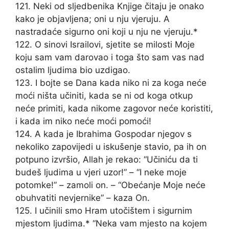
121. Neki od sljedbenika Knjige čitaju je onako
kako je objavljena; oni u nju vjeruju. A
nastradaće sigurno oni koji u nju ne vjeruju.*
122. O sinovi Israilovi, sjetite se milosti Moje
koju sam vam darovao i toga što sam vas nad
ostalim ljudima bio uzdigao.
123. I bojte se Dana kada niko ni za koga neće
moći ništa učiniti, kada se ni od koga otkup
neće primiti, kada nikome zagovor neće koristiti,
i kada im niko neće moći pomoći!
124. A kada je Ibrahima Gospodar njegov s
nekoliko zapovijedi u iskušenje stavio, pa ih on
potpuno izvršio, Allah je rekao: “Učiniću da ti
budeš ljudima u vjeri uzor!” – “I neke moje
potomke!” – zamoli on. – “Obećanje Moje neće
obuhvatiti nevjernike” – kaza On.
125. I učinili smo Hram utočištem i sigurnim
mjestom ljudima.* “Neka vam mjesto na kojem