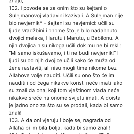
znaju,
102. i povode se za onim što su šejtani o
Sulejmanovoj vladavini kazivali. A Sulejman nije
bio nevjernik* – šejtani su nevjernici: učili su
ljude vradžbini i onome što je bilo nadahnuto
dvojici meleka, Harutu i Marutu, u Babilonu. A
njih dvojica nisu nikoga učili dok mu ne bi rekli:
“Mi samo iskušavamo, i ti ne budi nevjernik!” I
ljudi su od njih dvojice učili kako će muža od
žene rastaviti, ali nisu mogli time nikome bez
Allahove volje nauditi. Učili su ono što će im
nauditi i od čega nikakve koristi neće imati iako
su znali da onaj koji tom vještinom vlada neće
nikakve sreće na onome svijetu imati. A doista
je jadno ono za što su se prodali, kada bi samo
znali!
103. A da oni vjeruju i boje se, nagrada od
Allaha bi im bila bolja, kada bi samo znali!