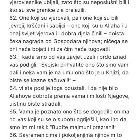
vjerovjesnike ubijali, zato što su neposlušni bili i
što su sve granice zla prelazili.
62. One koji su vjerovali, pa i one koji su bili
jevreji, kršćani i sabijci – one koji su u Allaha i u
onaj svijet vjerovali i dobra djela činili – doista
čeka nagrada od Gospodara njihova; ničega se
oni neće bojati i ni za čim neće tugovati! –
63. i kada smo od vas zavjet uzeli i brdo iznad
vas podigli: “Svojski prihvatite ono što smo vam
dali i neka vam je na umu ono što je u Knjizi, da
biste se kazne sačuvali!” –
64. vi ste poslije toga odustali, i da nije bilo
Allahove dobrote prema vama i milosti Njegove,
uistinu biste stradali.
65. Vama je poznato ono što se dogodilo onima
od vas koji su se o subotu ogriješili, kao i to da
smo im mi rekli: “Budite majmuni prezreni!”
66. Savremenicima i pokoljenjima njihovim to