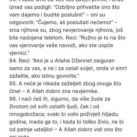
iznad vas podigli: “Ozbiljno prihvatite ono što
vam dajemo i budite poslušni!” – oni su
odgovorili: “Čujemo, ali poslušati nećemo!” –
srca njihova su, zbog nevjerovanja njihova, još
bila nadojena teletom. Reci: “Ružno je to na što
vas vjerovanje vaše navodi, ako ste uopće
vjernici.”
94. Reci: “Ako je u Allaha Džennet osiguran
samo za vas, a ne i za ostali svijet, onda vi smrt
zaželite, ako istinu govorite.”
95. A neće je nikada zaželjeti zbog onoga što
čine! – A Allah dobro zna nevjernike.
96. I naći ćeš ih, sigurno, da više žude za
životom od svih ostalih ljudi, čak i od
mnogobožaca; svaki bi volio poživjeti hiljadu
godina, mada ga to, i kada bi toliko živio, ne bi
od patnje udaljilo! – A Allah dobro vidi ono što