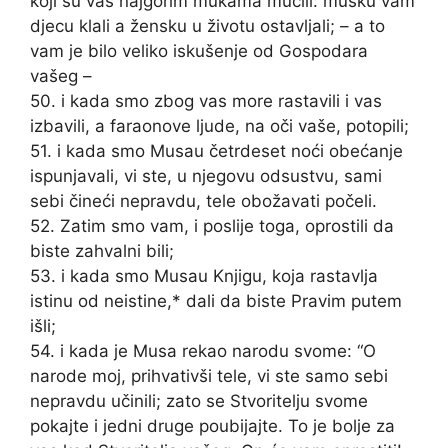
koji su vas najgorim mukama mučili: mušku vam
djecu klali a žensku u životu ostavljali; – a to
vam je bilo veliko iskušenje od Gospodara
vašeg –
50. i kada smo zbog vas more rastavili i vas
izbavili, a faraonove ljude, na oči vaše, potopili;
51. i kada smo Musau četrdeset noći obećanje
ispunjavali, vi ste, u njegovu odsustvu, sami
sebi čineći nepravdu, tele obožavati počeli.
52. Zatim smo vam, i poslije toga, oprostili da
biste zahvalni bili;
53. i kada smo Musau Knjigu, koja rastavlja
istinu od neistine,* dali da biste Pravim putem
išli;
54. i kada je Musa rekao narodu svome: “O
narode moj, prihvativši tele, vi ste samo sebi
nepravdu učinili; zato se Stvoritelju svome
pokajte i jedni druge poubijajte. To je bolje za