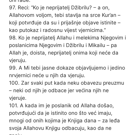
oni rade.
97. Reci: “Ko je neprijatelj Džibrilu? – a on,
Allahovom voljom, tebi stavlja na srce Kur’an –
koji potvrđuje da su i prijašnje objave istinite –
kao putokaz i radosnu vijest vjernicima.”
98. Ko je neprijatelj Allahu i melekima Njegovim i
poslanicima Njegovim i Džibrilu i Mikailu – pa
Allah je, doista, neprijatelj onima koji neće da
vjeruju.
99. A Mi tebi jasne dokaze objavljujemo i jedino
nrvjernici neće u njih da vjeruju.
100. Zar svaki put kada neku obavezu preuzmu
– neki od njih je odbace jer većina njih ne
vjeruje.
101. A kada im je poslanik od Allaha došao,
potvrđujući da je istinito ono što već imaju,
mnogi od onih kojima je Knjiga dana – za leđa
svoja Allahovu Knjigu odbacuju, kao da ne