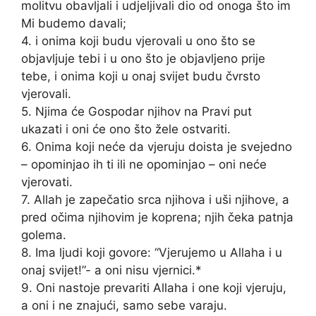
molitvu obavljali i udjeljivali dio od onoga što im
Mi budemo davali;
4. i onima koji budu vjerovali u ono što se
objavljuje tebi i u ono što je objavljeno prije
tebe, i onima koji u onaj svijet budu čvrsto
vjerovali.
5. Njima će Gospodar njihov na Pravi put
ukazati i oni će ono što žele ostvariti.
6. Onima koji neće da vjeruju doista je svejedno
– opominjao ih ti ili ne opominjao – oni neće
vjerovati.
7. Allah je zapečatio srca njihova i uši njihove, a
pred očima njihovim je koprena; njih čeka patnja
golema.
8. Ima ljudi koji govore: “Vjerujemo u Allaha i u
onaj svijet!”- a oni nisu vjernici.*
9. Oni nastoje prevariti Allaha i one koji vjeruju,
a oni i ne znajući, samo sebe varaju.