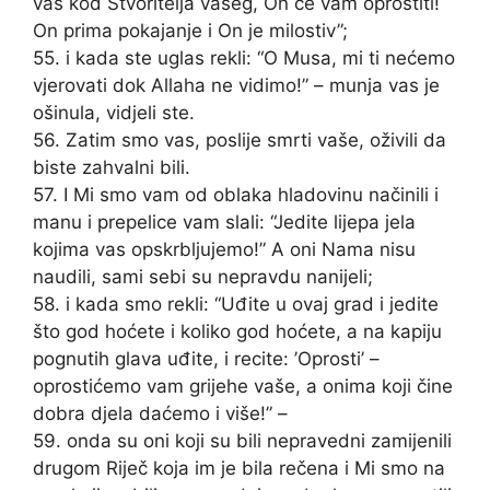
vas kod Stvoritelja vašeg, On će vam oprostiti!
On prima pokajanje i On je milostiv”;
55. i kada ste uglas rekli: “O Musa, mi ti nećemo
vjerovati dok Allaha ne vidimo!” – munja vas je
ošinula, vidjeli ste.
56. Zatim smo vas, poslije smrti vaše, oživili da
biste zahvalni bili.
57. I Mi smo vam od oblaka hladovinu načinili i
manu i prepelice vam slali: “Jedite lijepa jela
kojima vas opskrbljujemo!” A oni Nama nisu
naudili, sami sebi su nepravdu nanijeli;
58. i kada smo rekli: “Uđite u ovaj grad i jedite
što god hoćete i koliko god hoćete, a na kapiju
pognutih glava uđite, i recite: ’Oprosti’ –
oprostićemo vam grijehe vaše, a onima koji čine
dobra djela daćemo i više!” –
59. onda su oni koji su bili nepravedni zamijenili
drugom Riječ koja im je bila rečena i Mi smo na