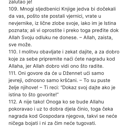
zalutao je!
109. Mnogi sljedbenici Knjige jedva bi dočekali
da vas, pošto ste postali vjernici, vrate u
nevjernike, iz lične zlobe svoje, iako im je Istina
poznata; ali vi oprostite i preko toga pređite dok
Allah Svoju odluku ne donese. – Allah, zaista,
sve može.
110. I molitvu obavljate i zekat dajite, a za dobro
koje za sebe pripremite naći ćete nagradu kod
Allaha, jer Allah dobro vidi ono što radite.
111. Oni govore da će u Džennet ući samo
jevreji, odnosno samo kršćani. – To su puste
želje njihove! – Ti reci: “Dokaz svoj dajte ako je
istina to što govorite!”
112. A nije tako! Onoga ko se bude Allahu
pokoravao i uz to dobra djela činio, toga čeka
nagrada kod Gospodara njegova, takvi se neće
ničega bojati i ni za čim neće tugovati.