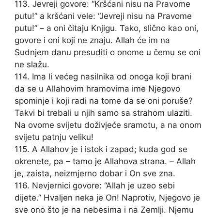
113. Jevreji govore: “Kršćani nisu na Pravome
putu!” a kršćani vele: “Jevreji nisu na Pravome
putu!” – a oni čitaju Knjigu. Tako, slično kao oni,
govore i oni koji ne znaju. Allah će im na
Sudnjem danu presuditi o onome u čemu se oni
ne slažu.
114. Ima li većeg nasilnika od onoga koji brani
da se u Allahovim hramovima ime Njegovo
spominje i koji radi na tome da se oni poruše?
Takvi bi trebali u njih samo sa strahom ulaziti.
Na ovome svijetu doživjeće sramotu, a na onom
svijetu patnju veliku!
115. A Allahov je i istok i zapad; kuda god se
okrenete, pa – tamo je Allahova strana. – Allah
je, zaista, neizmjerno dobar i On sve zna.
116. Nevjernici govore: “Allah je uzeo sebi
dijete.” Hvaljen neka je On! Naprotiv, Njegovo je
sve ono što je na nebesima i na Zemlji. Njemu