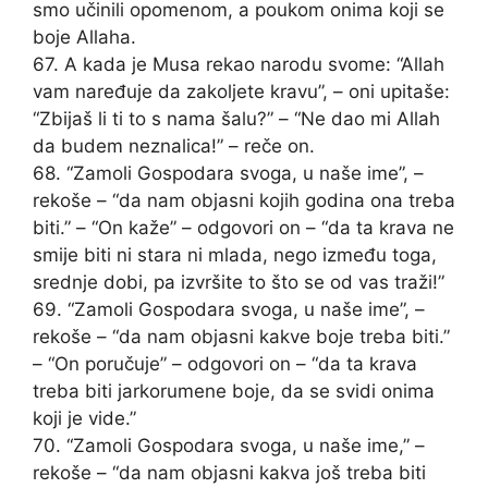
smo učinili opomenom, a poukom onima koji se
boje Allaha.
67. A kada je Musa rekao narodu svome: “Allah
vam naređuje da zakoljete kravu”, – oni upitaše:
“Zbijaš li ti to s nama šalu?” – “Ne dao mi Allah
da budem neznalica!” – reče on.
68. “Zamoli Gospodara svoga, u naše ime”, –
rekoše – “da nam objasni kojih godina ona treba
biti.” – “On kaže” – odgovori on – “da ta krava ne
smije biti ni stara ni mlada, nego između toga,
srednje dobi, pa izvršite to što se od vas traži!”
69. “Zamoli Gospodara svoga, u naše ime”, –
rekoše – “da nam objasni kakve boje treba biti.”
– “On poručuje” – odgovori on – “da ta krava
treba biti jarkorumene boje, da se svidi onima
koji je vide.”
70. “Zamoli Gospodara svoga, u naše ime,” –
rekoše – “da nam objasni kakva još treba biti