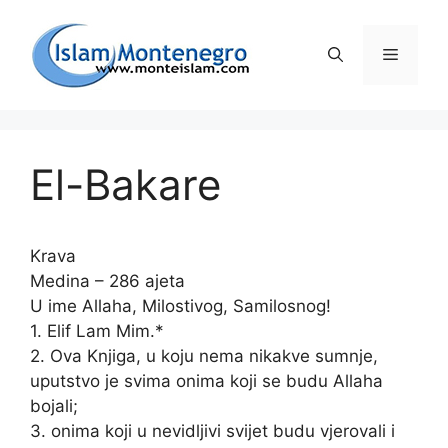
Preskoči
na
Izborni
sadržaj
El-Bakare
Krava
Medina – 286 ajeta
U ime Allaha, Milostivog, Samilosnog!
1. Elif Lam Mim.*
2. Ova Knjiga, u koju nema nikakve sumnje,
uputstvo je svima onima koji se budu Allaha
bojali;
3. onima koji u nevidljivi svijet budu vjerovali i