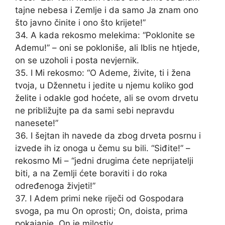
tajne nebesa i Zemlje i da samo Ja znam ono
što javno činite i ono što krijete!”
34. A kada rekosmo melekima: “Poklonite se
Ademu!” – oni se pokloniše, ali Iblis ne htjede,
on se uzoholi i posta nevjernik.
35. I Mi rekosmo: “O Ademe, živite, ti i žena
tvoja, u Džennetu i jedite u njemu koliko god
želite i odakle god hoćete, ali se ovom drvetu
ne približujte pa da sami sebi nepravdu
nanesete!”
36. I šejtan ih navede da zbog drveta posrnu i
izvede ih iz onoga u čemu su bili. “Siđite!” –
rekosmo Mi – “jedni drugima ćete neprijatelji
biti, a na Zemlji ćete boraviti i do roka
određenoga živjeti!”
37. I Adem primi neke riječi od Gospodara
svoga, pa mu On oprosti; On, doista, prima
pokajanje, On je milostiv.