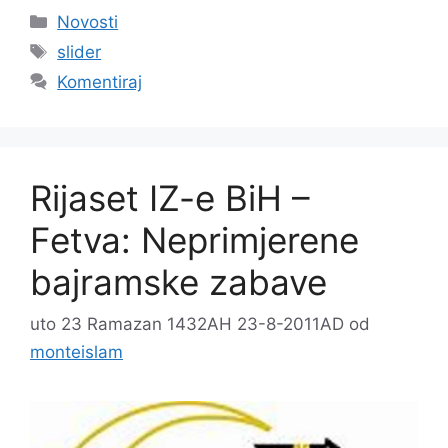
Kategorije
Novosti
Oznake
slider
Komentiraj
Rijaset IZ-e BiH –
Fetva: Neprimjerene
bajramske zabave
uto 23 Ramazan 1432AH 23-8-2011AD
od
monteislam