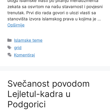
ulogu islamske vlasti po pitanju menadžmenta
zekata sa osvrtom na našu stavarnost i povjesni
trenutak. Prvi dio rada govori o ulozi vlasti sa
stanovišta izvora islamskog prava u kojima je …
Opširnije
Kategorije
Islamske teme
Oznake
grid
Komentiraj
Svečanost povodom
Lejletul-kadra u
Podgorici