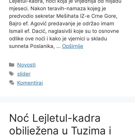
Lejletul-kadra, noći koja je vrijednija od hiljadu
mjeseci. Nakon teravih-namaza kojeg je
predvodio sekretar Mešihata IZ-e Crne Gore,
Bajro ef. Agović predavanje je održao imam
Ismail ef. Dacić, naglasivši koje su to osnovne
odlike ove noći i kako je vjernici u skladu
sunneta Poslanika, …
Opširnije
Kategorije
Novosti
Oznake
slider
Komentiraj
Noć Lejletul-kadra
obilježena u Tuzima i