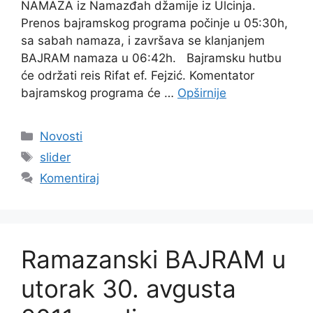
NAMAZA iz Namazđah džamije iz Ulcinja.
Prenos bajramskog programa počinje u 05:30h,
sa sabah namaza, i završava se klanjanjem
BAJRAM namaza u 06:42h. Bajramsku hutbu
će održati reis Rifat ef. Fejzić. Komentator
bajramskog programa će …
Opširnije
Kategorije
Novosti
Oznake
slider
Komentiraj
Ramazanski BAJRAM u
utorak 30. avgusta