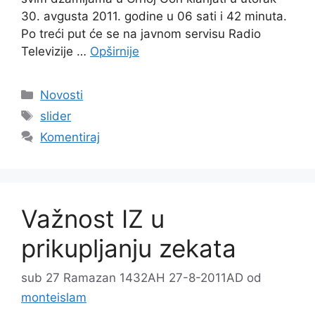
30. avgusta 2011. godine u 06 sati i 42 minuta.
Po treći put će se na javnom servisu Radio
Televizije …
Opširnije
Kategorije
Novosti
Oznake
slider
Komentiraj
Važnost IZ u
prikupljanju zekata
sub 27 Ramazan 1432AH 27-8-2011AD
od
monteislam