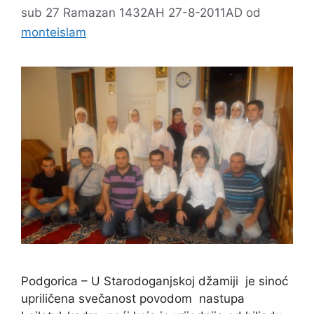
sub 27 Ramazan 1432AH 27-8-2011AD
od
monteislam
Podgorica – U Starodoganjskoj džamiji je sinoć
upriličena svečanost povodom nastupa