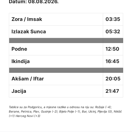
Datum: 08.08.2026.
Zora / Imsak
03:35
Izlazak Sunca
05:32
Podne
12:50
Ikindija
16:45
Akšam / Iftar
20:05
Jacija
21:47
Tablice su za Podgoricu, a mjesne razlike u odnosu na nju su: Rožaje (-4);
Berane, Petnica, Plav, Gusinje (-2); Bijelo Polje (-1), Bar, Ulcinj, Pljevlja (0), Nikšić
(+1) Herceg Novi (+3)