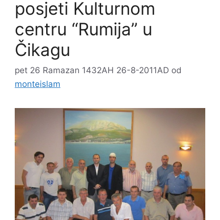
posjeti Kulturnom
centru “Rumija” u
Čikagu
pet 26 Ramazan 1432AH 26-8-2011AD
od
monteislam