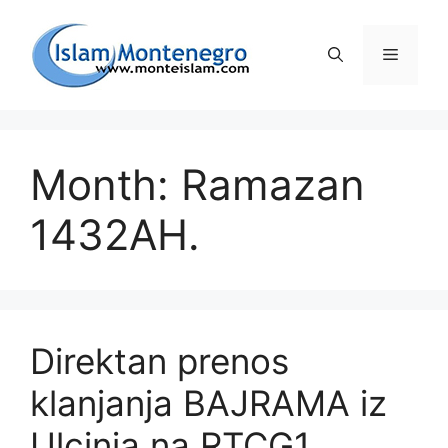
Preskoči
na
Izborni
sadržaj
Month: Ramazan
1432AH.
Direktan prenos
klanjanja BAJRAMA iz
Ulcinja na RTCG1