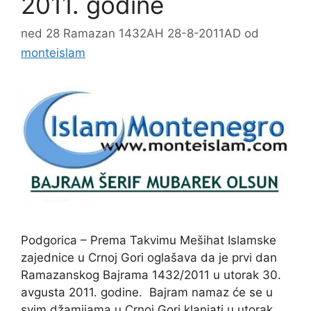
2011. godine
ned 28 Ramazan 1432AH 28-8-2011AD
od
monteislam
Podgorica – Prema Takvimu Mešihat Islamske
zajednice u Crnoj Gori oglašava da je prvi dan
Ramazanskog Bajrama 1432/2011 u utorak 30.
avgusta 2011. godine. Bajram namaz će se u
svim džamijama u Crnoj Gori klanjati u utorak