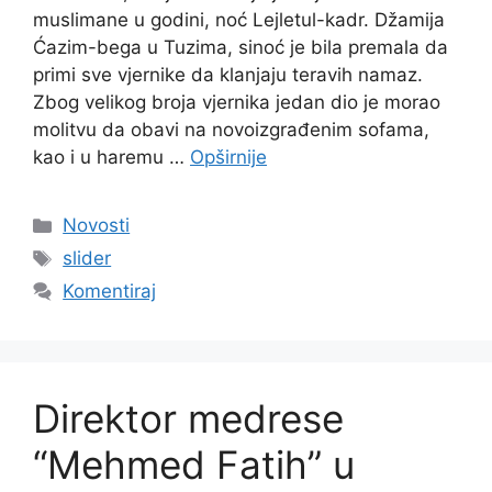
muslimane u godini, noć Lejletul-kadr. Džamija
Ćazim-bega u Tuzima, sinoć je bila premala da
primi sve vjernike da klanjaju teravih namaz.
Zbog velikog broja vjernika jedan dio je morao
molitvu da obavi na novoizgrađenim sofama,
kao i u haremu …
Opširnije
Kategorije
Novosti
Oznake
slider
Komentiraj
Direktor medrese
“Mehmed Fatih” u