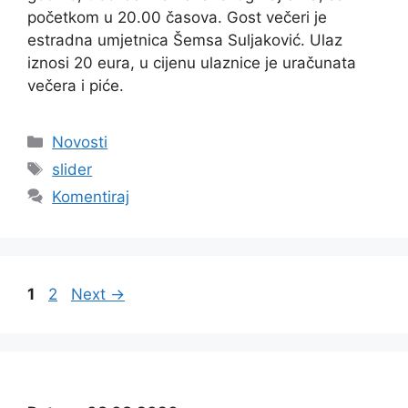
početkom u 20.00 časova. Gost večeri je
estradna umjetnica Šemsa Suljaković. Ulaz
iznosi 20 eura, u cijenu ulaznice je uračunata
večera i piće.
Kategorije
Novosti
Oznake
slider
Komentiraj
Page
Page
1
2
Next
→