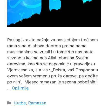
Razlog izrazite pažnje za posljednjom trećinom
ramazana Allahova dobrota prema nama
muslimanima se zrcali i u tome što nas prate
sezone u kojima nas Allah obasipa Svojim
darovima, kao što se napominje u pravorijeku
Vjerovjesnika, s.a.v.s.: „Doista, vaš Gospodar u
ovom vašem vremenu pruža darove, pa dođite
po njih“. Mjesec ramazan je sezona pobožnih i
…
Opširnije
Kategorije
Hutbe
,
Ramazan