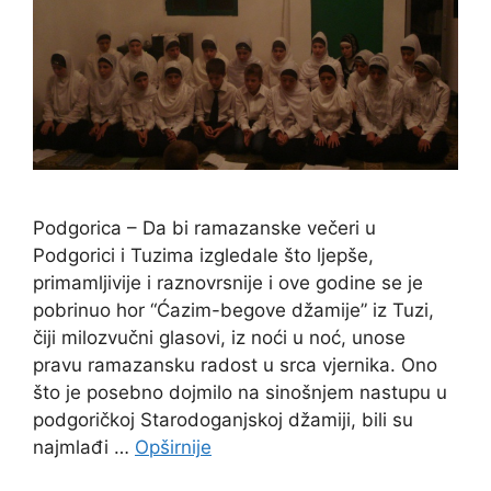
Podgorica – Da bi ramazanske večeri u
Podgorici i Tuzima izgledale što ljepše,
primamljivije i raznovrsnije i ove godine se je
pobrinuo hor “Ćazim-begove džamije” iz Tuzi,
čiji milozvučni glasovi, iz noći u noć, unose
pravu ramazansku radost u srca vjernika. Ono
što je posebno dojmilo na sinošnjem nastupu u
podgoričkoj Starodoganjskoj džamiji, bili su
najmlađi …
Opširnije