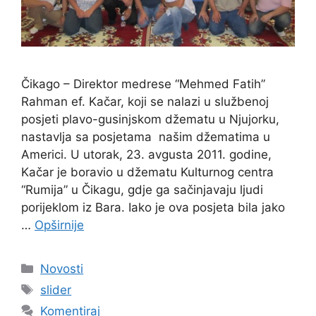
Čikago – Direktor medrese “Mehmed Fatih”
Rahman ef. Kačar, koji se nalazi u službenoj
posjeti plavo-gusinjskom džematu u Njujorku,
nastavlja sa posjetama našim džematima u
Americi. U utorak, 23. avgusta 2011. godine,
Kačar je boravio u džematu Kulturnog centra
“Rumija” u Čikagu, gdje ga sačinjavaju ljudi
porijeklom iz Bara. Iako je ova posjeta bila jako
…
Opširnije
Kategorije
Novosti
Oznake
slider
Komentiraj