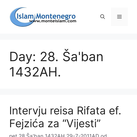
Preskoči
na
Izborni
sadržaj
Day: 28. Ša'ban
1432AH.
Intervju reisa Rifata ef.
Fejzića za “Vijesti”
pet 28 Ša'ban 1432AH 29-7-2011AD
od