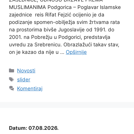
MUSLIMANIMA Podgorica – Poglavar Islamske
zajednice reis Rifat Fejzić ocijenio je da
podizanje spomen-obilježja svim žrtvama rata
na prostorima bivše Jugoslavije od 1991. do
2001. na Pobrežju u Podgorici, predstavlja
uvredu za Srebrenicu. Obrazlažući takav stav,
on je kazao da nije u …
Opširnije
Kategorije
Novosti
Oznake
slider
Komentiraj
Datum: 07.08.2026.