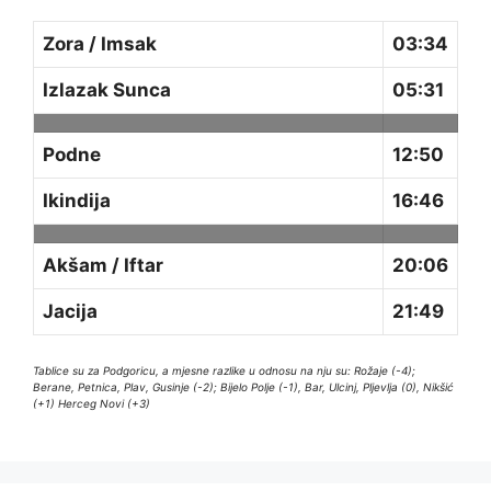
Zora / Imsak
03:34
Izlazak Sunca
05:31
Podne
12:50
Ikindija
16:46
Akšam / Iftar
20:06
Jacija
21:49
Tablice su za Podgoricu, a mjesne razlike u odnosu na nju su: Rožaje (-4);
Berane, Petnica, Plav, Gusinje (-2); Bijelo Polje (-1), Bar, Ulcinj, Pljevlja (0), Nikšić
(+1) Herceg Novi (+3)