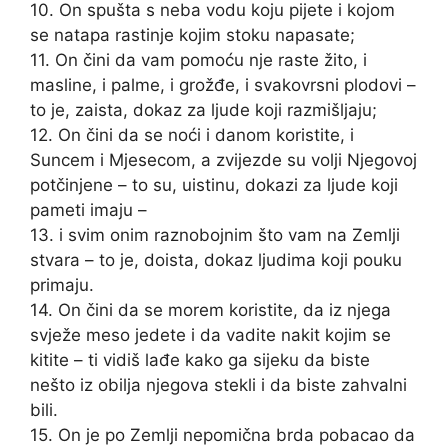
10. On spušta s neba vodu koju pijete i kojom
se natapa rastinje kojim stoku napasate;
11. On čini da vam pomoću nje raste žito, i
masline, i palme, i grožđe, i svakovrsni plodovi –
to je, zaista, dokaz za ljude koji razmišljaju;
12. On čini da se noći i danom koristite, i
Suncem i Mjesecom, a zvijezde su volji Njegovoj
potčinjene – to su, uistinu, dokazi za ljude koji
pameti imaju –
13. i svim onim raznobojnim što vam na Zemlji
stvara – to je, doista, dokaz ljudima koji pouku
primaju.
14. On čini da se morem koristite, da iz njega
svježe meso jedete i da vadite nakit kojim se
kitite – ti vidiš lađe kako ga sijeku da biste
nešto iz obilja njegova stekli i da biste zahvalni
bili.
15. On je po Zemlji nepomična brda pobacao da