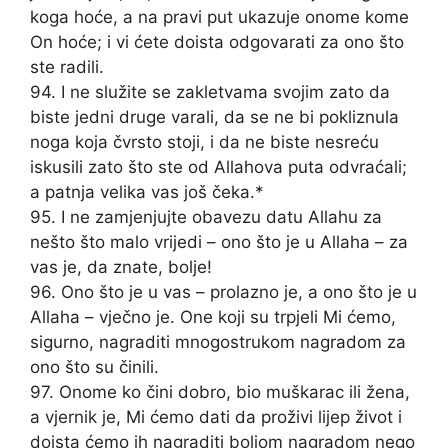
koga hoće, a na pravi put ukazuje onome kome
On hoće; i vi ćete doista odgovarati za ono što
ste radili.
94. I ne služite se zakletvama svojim zato da
biste jedni druge varali, da se ne bi pokliznula
noga koja čvrsto stoji, i da ne biste nesreću
iskusili zato što ste od Allahova puta odvraćali;
a patnja velika vas još čeka.*
95. I ne zamjenjujte obavezu datu Allahu za
nešto što malo vrijedi – ono što je u Allaha – za
vas je, da znate, bolje!
96. Ono što je u vas – prolazno je, a ono što je u
Allaha – vječno je. One koji su trpjeli Mi ćemo,
sigurno, nagraditi mnogostrukom nagradom za
ono što su činili.
97. Onome ko čini dobro, bio muškarac ili žena,
a vjernik je, Mi ćemo dati da proživi lijep život i
doista ćemo ih nagraditi boljom nagradom nego