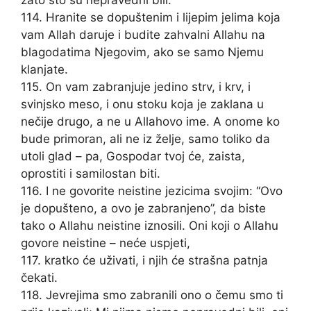
zato što su nepravedni bili.
114. Hranite se dopuštenim i lijepim jelima koja
vam Allah daruje i budite zahvalni Allahu na
blagodatima Njegovim, ako se samo Njemu
klanjate.
115. On vam zabranjuje jedino strv, i krv, i
svinjsko meso, i onu stoku koja je zaklana u
nečije drugo, a ne u Allahovo ime. A onome ko
bude primoran, ali ne iz želje, samo toliko da
utoli glad – pa, Gospodar tvoj će, zaista,
oprostiti i samilostan biti.
116. I ne govorite neistine jezicima svojim: “Ovo
je dopušteno, a ovo je zabranjeno”, da biste
tako o Allahu neistine iznosili. Oni koji o Allahu
govore neistine – neće uspjeti,
117. kratko će uživati, i njih će strašna patnja
čekati.
118. Jevrejima smo zabranili ono o čemu smo ti