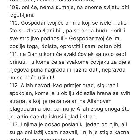
109. oni će, nema sumnje, na onome svijetu biti
izgubljeni.
110. Gospodar tvoj će onima koji se isele, nakon
što su zlostavljani bili, pa se onda budu borili i
sve strpljivo podnosili – Gospodar tvoj će im,
poslije toga, doista, oprostiti i samilostan biti
111. na Dan u kom će svaki čovjek samo o sebi
brinuti, i u kome će se svakome čovjeku za djela
njegova puna nagrada ili kazna dati, nepravda
im se neće učiniti!
112. Allah navodi kao primjer grad, siguran i
spokojan, kome je u obilju dolazila hrana sa svih
strana, a koji je nezahvalan na Allahovim
blagodatima bio, pa mu je Allah zbog onoga što
je radio dao da iskusi i glad i strah.
113. I njima je došao poslanik, jedan od njih, ali
su ga oni lažljivcem nazvali, i njih je stigla kazna