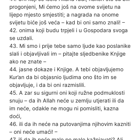
progonjeni, Mi ćemo još na ovome svijetu na
lijepo mjesto smjestiti; a nagrada na onome
svijetu biće još veća – kad bi oni samo znali! –
42. onima koji budu trpjeli i u Gospodara svoga
se uzdali.
43. Mi smo i prije tebe samo ljude kao poslanike
slali i objavljivali im – pitajte sljedbenike Knjige
ako ne znate –
44. jasne dokaze i Knjige. A tebi objavljujemo
Kur’an da bi objasnio ljudima ono što im se
objavljuje, i da bi oni razmislili.
45. A zar su sigurni oni koji ružne podmuklosti
snuju – da ih Allah neće u zemlju utjerati ili da
im neće, odakle ne mogu ni pomisliti, kazna
doći,
46. ili da ih neće na putovanjima njihovim kazniti
– oni neće umaći! –
47. ili da ih neće malo po malo kažnjavati? Ali,