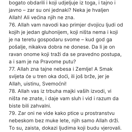
bogato obdarili i koji udjeljuje iz toga, i tajno i
javno – zar su oni jednaki? Neka je hvaljen
Allah! Ali većina njih ne zna.
76. Allah vam navodi kao primjer dvojicu ljudi od
kojih je jedan gluhonijem, koji ništa nema i koji
je na teretu gospodaru svome – kud god ga
pošalje, nikakva dobra ne donese. Da li je on
ravan onome koji traži da se pravedno postupa,
a i sam je na Pravome putu?
77. Allah zna tajne nebesa i Zemlje! A Smak
svijeta će u tren oka doći, ili još brže, jer je
Allah, uistinu, Svemoćni!
78. Allah vas iz trbuha majki vaših izvodi, vi
ništa ne znate, i daje vam sluh i vid i razum da
biste bili zahvalni.
79. Zar oni ne vide kako ptice u prostranstvu
nebeskom bez muke lete, njih samo Allah drži.
To su, zaista, dokazi ljudima koji budu vjerovali.