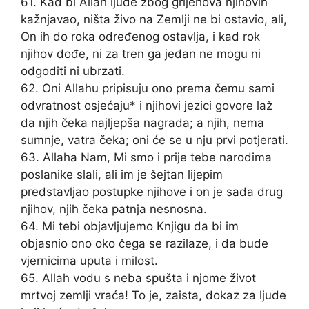
61. Kad bi Allah ljude zbog grijehova njihovih
kažnjavao, ništa živo na Zemlji ne bi ostavio, ali,
On ih do roka određenog ostavlja, i kad rok
njihov dođe, ni za tren ga jedan ne mogu ni
odgoditi ni ubrzati.
62. Oni Allahu pripisuju ono prema čemu sami
odvratnost osjećaju* i njihovi jezici govore laž
da njih čeka najljepša nagrada; a njih, nema
sumnje, vatra čeka; oni će se u nju prvi potjerati.
63. Allaha Nam, Mi smo i prije tebe narodima
poslanike slali, ali im je šejtan lijepim
predstavljao postupke njihove i on je sada drug
njihov, njih čeka patnja nesnosna.
64. Mi tebi objavljujemo Knjigu da bi im
objasnio ono oko čega se razilaze, i da bude
vjernicima uputa i milost.
65. Allah vodu s neba spušta i njome život
mrtvoj zemlji vraća! To je, zaista, dokaz za ljude