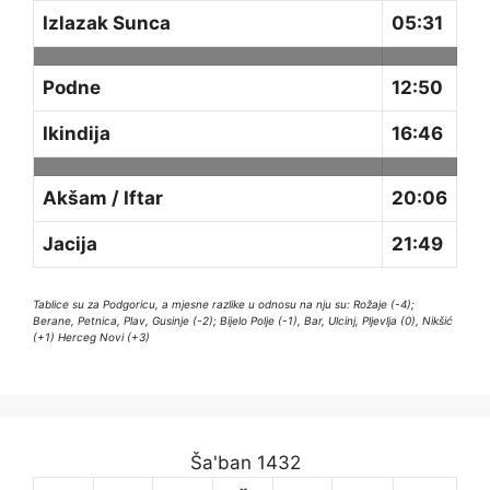
Izlazak Sunca
05:31
Podne
12:50
Ikindija
16:46
Akšam / Iftar
20:06
Jacija
21:49
Tablice su za Podgoricu, a mjesne razlike u odnosu na nju su: Rožaje (-4);
Berane, Petnica, Plav, Gusinje (-2); Bijelo Polje (-1), Bar, Ulcinj, Pljevlja (0), Nikšić
(+1) Herceg Novi (+3)
Ša'ban 1432