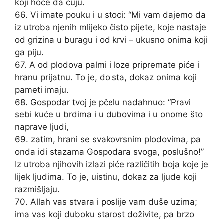
koji hoće da čuju.
66. Vi imate pouku i u stoci: “Mi vam dajemo da
iz utroba njenih mlijeko čisto pijete, koje nastaje
od grizina u buragu i od krvi – ukusno onima koji
ga piju.
67. A od plodova palmi i loze pripremate piće i
hranu prijatnu. To je, doista, dokaz onima koji
pameti imaju.
68. Gospodar tvoj je pčelu nadahnuo: “Pravi
sebi kuće u brdima i u dubovima i u onome što
naprave ljudi,
69. zatim, hrani se svakovrsnim plodovima, pa
onda idi stazama Gospodara svoga, poslušno!”
Iz utroba njihovih izlazi piće različitih boja koje je
lijek ljudima. To je, uistinu, dokaz za ljude koji
razmišljaju.
70. Allah vas stvara i poslije vam duše uzima;
ima vas koji duboku starost doživite, pa brzo