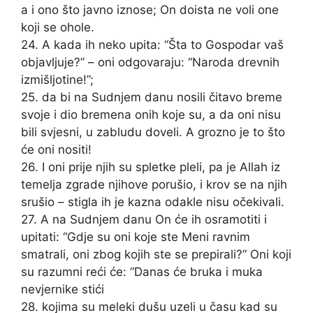
a i ono što javno iznose; On doista ne voli one
koji se ohole.
24. A kada ih neko upita: “Šta to Gospodar vaš
objavljuje?” – oni odgovaraju: “Naroda drevnih
izmišljotine!”;
25. da bi na Sudnjem danu nosili čitavo breme
svoje i dio bremena onih koje su, a da oni nisu
bili svjesni, u zabludu doveli. A grozno je to što
će oni nositi!
26. I oni prije njih su spletke pleli, pa je Allah iz
temelja zgrade njihove porušio, i krov se na njih
srušio – stigla ih je kazna odakle nisu očekivali.
27. A na Sudnjem danu On će ih osramotiti i
upitati: “Gdje su oni koje ste Meni ravnim
smatrali, oni zbog kojih ste se prepirali?” Oni koji
su razumni reći će: “Danas će bruka i muka
nevjernike stići
28. kojima su meleki dušu uzeli u času kad su