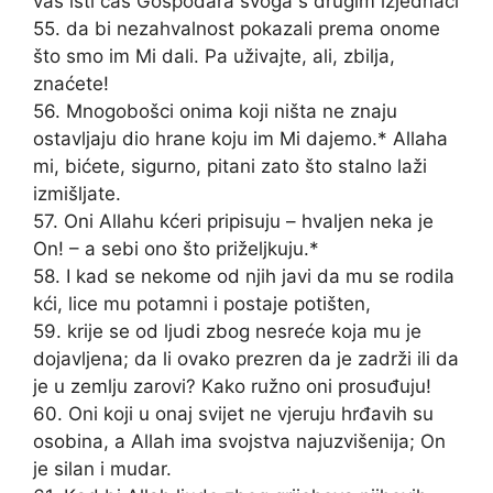
vas isti čas Gospodara svoga s drugim izjednači
55. da bi nezahvalnost pokazali prema onome
što smo im Mi dali. Pa uživajte, ali, zbilja,
znaćete!
56. Mnogobošci onima koji ništa ne znaju
ostavljaju dio hrane koju im Mi dajemo.* Allaha
mi, bićete, sigurno, pitani zato što stalno laži
izmišljate.
57. Oni Allahu kćeri pripisuju – hvaljen neka je
On! – a sebi ono što priželjkuju.*
58. I kad se nekome od njih javi da mu se rodila
kći, lice mu potamni i postaje potišten,
59. krije se od ljudi zbog nesreće koja mu je
dojavljena; da li ovako prezren da je zadrži ili da
je u zemlju zarovi? Kako ružno oni prosuđuju!
60. Oni koji u onaj svijet ne vjeruju hrđavih su
osobina, a Allah ima svojstva najuzvišenija; On
je silan i mudar.