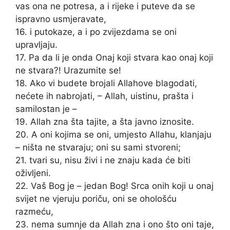
vas ona ne potresa, a i rijeke i puteve da se
ispravno usmjeravate,
16. i putokaze, a i po zvijezdama se oni
upravljaju.
17. Pa da li je onda Onaj koji stvara kao onaj koji
ne stvara?! Urazumite se!
18. Ako vi budete brojali Allahove blagodati,
nećete ih nabrojati, – Allah, uistinu, prašta i
samilostan je –
19. Allah zna šta tajite, a šta javno iznosite.
20. A oni kojima se oni, umjesto Allahu, klanjaju
– ništa ne stvaraju; oni su sami stvoreni;
21. tvari su, nisu živi i ne znaju kada će biti
oživljeni.
22. Vaš Bog je – jedan Bog! Srca onih koji u onaj
svijet ne vjeruju poriču, oni se ohološću
razmeću,
23. nema sumnje da Allah zna i ono što oni taje,