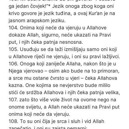
ga jedan čovjek!”* Jezik onoga zbog koga oni
krivo govore je jezik tuđina, a ovaj Kur’an je na
jasnom arapskom jeziku.
104. Onima koji neće da vjeruju u Allahove
dokaze Allah, sigurno, neće ukazati na Pravi
put, i njih čeka patnja nesnosna.
105. Usuđuju se da laži izmišljaju samo oni koji
u Allahove riječi ne vjeruju, i oni su pravi lažljivci.
106. Onoga koji zaniječe Allaha, nakon što je u
Njega vjerovao – osim ako bude na to primoran,
a srce mu ostane čvrsto u vjeri – čeka Allahova
kazna. One kojima se nevjerstvo bude mililo
stići će srdžba Allahova i njih čeka patnja velika,
107. zato što više vole život na ovome nego na
onome svijetu, a Allah neće ukazati na Pravi put
onima koji neće da vjeruju.
108. To su oni čija je srca i sluh i vid Allah
zapečatio, i oni su zaista nemarni;