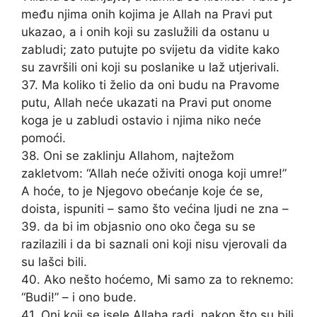
među njima onih kojima je Allah na Pravi put
ukazao, a i onih koji su zaslužili da ostanu u
zabludi; zato putujte po svijetu da vidite kako
su završili oni koji su poslanike u laž utjerivali.
37. Ma koliko ti želio da oni budu na Pravome
putu, Allah neće ukazati na Pravi put onome
koga je u zabludi ostavio i njima niko neće
pomoći.
38. Oni se zaklinju Allahom, najtežom
zakletvom: “Allah neće oživiti onoga koji umre!”
A hoće, to je Njegovo obećanje koje će se,
doista, ispuniti – samo što većina ljudi ne zna –
39. da bi im objasnio ono oko čega su se
razilazili i da bi saznali oni koji nisu vjerovali da
su lašci bili.
40. Ako nešto hoćemo, Mi samo za to reknemo:
“Budi!” – i ono bude.
41. Oni koji se isele Allaha radi, nakon što su bili