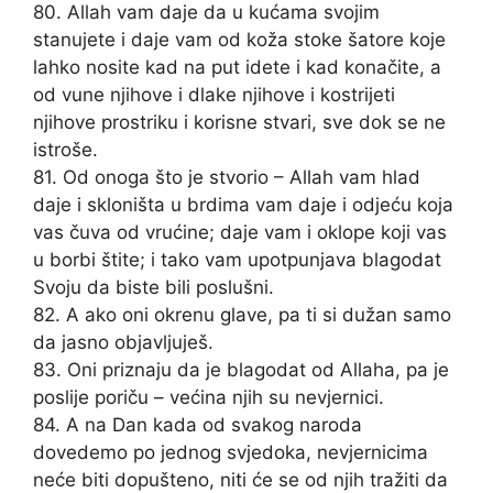
80. Allah vam daje da u kućama svojim
stanujete i daje vam od koža stoke šatore koje
lahko nosite kad na put idete i kad konačite, a
od vune njihove i dlake njihove i kostrijeti
njihove prostriku i korisne stvari, sve dok se ne
istroše.
81. Od onoga što je stvorio – Allah vam hlad
daje i skloništa u brdima vam daje i odjeću koja
vas čuva od vrućine; daje vam i oklope koji vas
u borbi štite; i tako vam upotpunjava blagodat
Svoju da biste bili poslušni.
82. A ako oni okrenu glave, pa ti si dužan samo
da jasno objavljuješ.
83. Oni priznaju da je blagodat od Allaha, pa je
poslije poriču – većina njih su nevjernici.
84. A na Dan kada od svakog naroda
dovedemo po jednog svjedoka, nevjernicima
neće biti dopušteno, niti će se od njih tražiti da