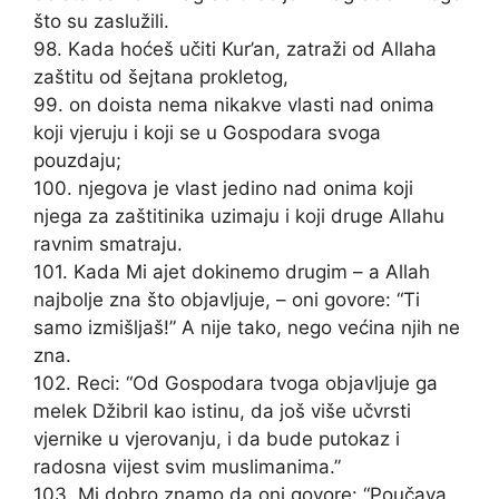
što su zaslužili.
98. Kada hoćeš učiti Kur’an, zatraži od Allaha
zaštitu od šejtana prokletog,
99. on doista nema nikakve vlasti nad onima
koji vjeruju i koji se u Gospodara svoga
pouzdaju;
100. njegova je vlast jedino nad onima koji
njega za zaštitinika uzimaju i koji druge Allahu
ravnim smatraju.
101. Kada Mi ajet dokinemo drugim – a Allah
najbolje zna što objavljuje, – oni govore: “Ti
samo izmišljaš!” A nije tako, nego većina njih ne
zna.
102. Reci: “Od Gospodara tvoga objavljuje ga
melek Džibril kao istinu, da još više učvrsti
vjernike u vjerovanju, i da bude putokaz i
radosna vijest svim muslimanima.”
103. Mi dobro znamo da oni govore: “Poučava