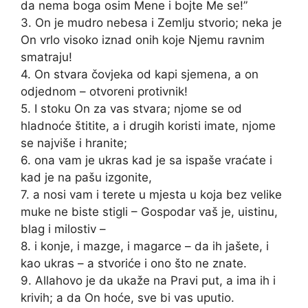
da nema boga osim Mene i bojte Me se!”
3. On je mudro nebesa i Zemlju stvorio; neka je
On vrlo visoko iznad onih koje Njemu ravnim
smatraju!
4. On stvara čovjeka od kapi sjemena, a on
odjednom – otvoreni protivnik!
5. I stoku On za vas stvara; njome se od
hladnoće štitite, a i drugih koristi imate, njome
se najviše i hranite;
6. ona vam je ukras kad je sa ispaše vraćate i
kad je na pašu izgonite,
7. a nosi vam i terete u mjesta u koja bez velike
muke ne biste stigli – Gospodar vaš je, uistinu,
blag i milostiv –
8. i konje, i mazge, i magarce – da ih jašete, i
kao ukras – a stvoriće i ono što ne znate.
9. Allahovo je da ukaže na Pravi put, a ima ih i
krivih; a da On hoće, sve bi vas uputio.