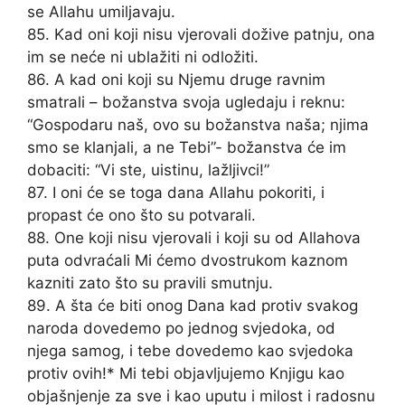
se Allahu umiljavaju.
85. Kad oni koji nisu vjerovali dožive patnju, ona
im se neće ni ublažiti ni odložiti.
86. A kad oni koji su Njemu druge ravnim
smatrali – božanstva svoja ugledaju i reknu:
“Gospodaru naš, ovo su božanstva naša; njima
smo se klanjali, a ne Tebi”- božanstva će im
dobaciti: “Vi ste, uistinu, lažljivci!”
87. I oni će se toga dana Allahu pokoriti, i
propast će ono što su potvarali.
88. One koji nisu vjerovali i koji su od Allahova
puta odvraćali Mi ćemo dvostrukom kaznom
kazniti zato što su pravili smutnju.
89. A šta će biti onog Dana kad protiv svakog
naroda dovedemo po jednog svjedoka, od
njega samog, i tebe dovedemo kao svjedoka
protiv ovih!* Mi tebi objavljujemo Knjigu kao
objašnjenje za sve i kao uputu i milost i radosnu