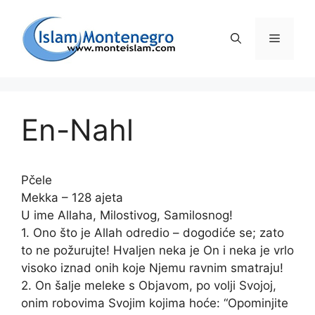
Preskoči
na
Izborni
sadržaj
En-Nahl
Pčele
Mekka – 128 ajeta
U ime Allaha, Milostivog, Samilosnog!
1. Ono što je Allah odredio – dogodiće se; zato
to ne požurujte! Hvaljen neka je On i neka je vrlo
visoko iznad onih koje Njemu ravnim smatraju!
2. On šalje meleke s Objavom, po volji Svojoj,
onim robovima Svojim kojima hoće: “Opominjite