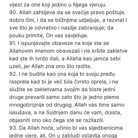
vijest za one koji jedino u Njega vjeruju.
90. Allah zahtijeva da se svačije pravo poštuje,
dobro čini, i da se bližnjima udjeljuje, a razvrat i
sve što je odvratno i nasilje zabranjuje; da
pouku primite, On vas savjetuje.
91. I ispunjavajte obaveze na koje ste se
Allahovim imenom obavezali i ne kršite zakletve
kad ste ih tvrdo dali, a Allaha kao jamca sebi
uzeli, jer Allah zna ono što radite.
92. I ne budite kao ona koja bi svoju pređu
rasprela kad bi je već bila čvrsto oprela, i ne
služite se zakletvama svojim da biste jedni
druge prevarili samo zato što je jedno pleme
mnogobrojnije od drugog. Allah vas time samo
iskušava, a na Sudnjem danu će vam, doista,
objasniti ono oko čega ste se razilazili.
93. Da Allah hoće, učinio bi vas sljedbenicima
jedne vjere, ali, On u zabludi ostavlja onoga