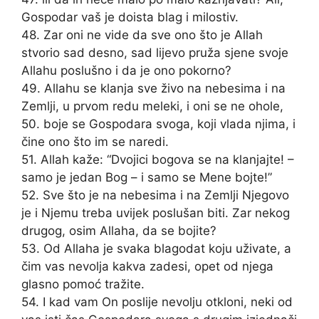
Gospodar vaš je doista blag i milostiv.
48. Zar oni ne vide da sve ono što je Allah
stvorio sad desno, sad lijevo pruža sjene svoje
Allahu poslušno i da je ono pokorno?
49. Allahu se klanja sve živo na nebesima i na
Zemlji, u prvom redu meleki, i oni se ne ohole,
50. boje se Gospodara svoga, koji vlada njima, i
čine ono što im se naredi.
51. Allah kaže: “Dvojici bogova se na klanjajte! –
samo je jedan Bog – i samo se Mene bojte!”
52. Sve što je na nebesima i na Zemlji Njegovo
je i Njemu treba uvijek poslušan biti. Zar nekog
drugog, osim Allaha, da se bojite?
53. Od Allaha je svaka blagodat koju uživate, a
čim vas nevolja kakva zadesi, opet od njega
glasno pomoć tražite.
54. I kad vam On poslije nevolju otkloni, neki od