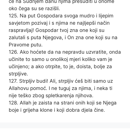
će na Sudnjem danu njima presuditi u onome
oko čega su se razišli.
125. Na put Gospodara svoga mudro i lijepim
savjetom pozivaj i s njima ne najljepši način
raspravljaj! Gospodar tvoj zna one koji su
zalutali s puta Njegova, i On zna one koji su na
Pravome putu.
126. Ako hoćete da na nepravdu uzvratite, onda
učinite to samo u onolikoj mjeri koliko vam je
učinjeno; a ako otrpite, to je, doista, bolje za
strpljive.
127. Strpljiv budi! Ali, strpljiv ćeš biti samo uz
Allahovu pomoć. I ne tuguj za njima, i neka ti
nije teško zbog spletkarenja njihova.
128. Allah je zaista na strani onih koji se Njega
boje i grijeha klone i koji dobra djela čine.