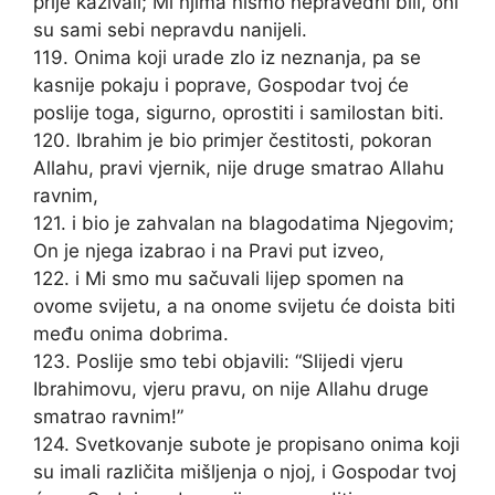
prije kazivali; Mi njima nismo nepravedni bili, oni
su sami sebi nepravdu nanijeli.
119. Onima koji urade zlo iz neznanja, pa se
kasnije pokaju i poprave, Gospodar tvoj će
poslije toga, sigurno, oprostiti i samilostan biti.
120. Ibrahim je bio primjer čestitosti, pokoran
Allahu, pravi vjernik, nije druge smatrao Allahu
ravnim,
121. i bio je zahvalan na blagodatima Njegovim;
On je njega izabrao i na Pravi put izveo,
122. i Mi smo mu sačuvali lijep spomen na
ovome svijetu, a na onome svijetu će doista biti
među onima dobrima.
123. Poslije smo tebi objavili: “Slijedi vjeru
Ibrahimovu, vjeru pravu, on nije Allahu druge
smatrao ravnim!”
124. Svetkovanje subote je propisano onima koji
su imali različita mišljenja o njoj, i Gospodar tvoj