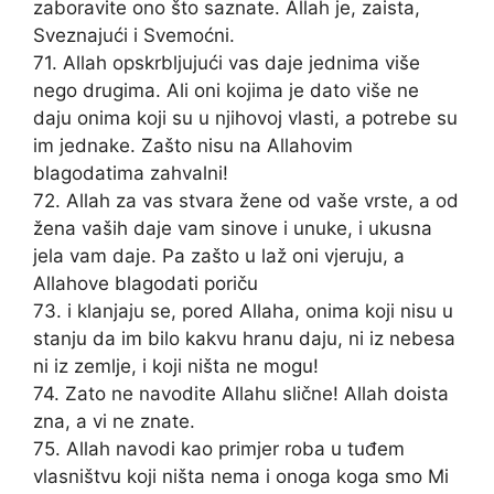
zaboravite ono što saznate. Allah je, zaista,
Sveznajući i Svemoćni.
71. Allah opskrbljujući vas daje jednima više
nego drugima. Ali oni kojima je dato više ne
daju onima koji su u njihovoj vlasti, a potrebe su
im jednake. Zašto nisu na Allahovim
blagodatima zahvalni!
72. Allah za vas stvara žene od vaše vrste, a od
žena vaših daje vam sinove i unuke, i ukusna
jela vam daje. Pa zašto u laž oni vjeruju, a
Allahove blagodati poriču
73. i klanjaju se, pored Allaha, onima koji nisu u
stanju da im bilo kakvu hranu daju, ni iz nebesa
ni iz zemlje, i koji ništa ne mogu!
74. Zato ne navodite Allahu slične! Allah doista
zna, a vi ne znate.
75. Allah navodi kao primjer roba u tuđem
vlasništvu koji ništa nema i onoga koga smo Mi