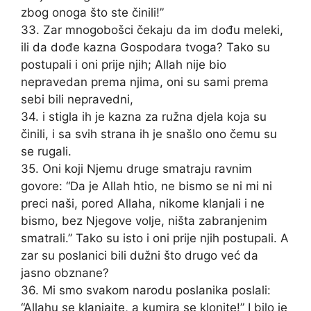
zbog onoga što ste činili!”
33. Zar mnogobošci čekaju da im dođu meleki,
ili da dođe kazna Gospodara tvoga? Tako su
postupali i oni prije njih; Allah nije bio
nepravedan prema njima, oni su sami prema
sebi bili nepravedni,
34. i stigla ih je kazna za ružna djela koja su
činili, i sa svih strana ih je snašlo ono čemu su
se rugali.
35. Oni koji Njemu druge smatraju ravnim
govore: “Da je Allah htio, ne bismo se ni mi ni
preci naši, pored Allaha, nikome klanjali i ne
bismo, bez Njegove volje, ništa zabranjenim
smatrali.” Tako su isto i oni prije njih postupali. A
zar su poslanici bili dužni što drugo već da
jasno obznane?
36. Mi smo svakom narodu poslanika poslali:
“Allahu se klanjajte, a kumira se klonite!” I bilo je