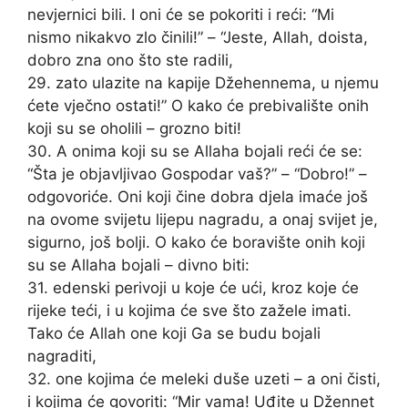
nevjernici bili. I oni će se pokoriti i reći: “Mi
nismo nikakvo zlo činili!” – “Jeste, Allah, doista,
dobro zna ono što ste radili,
29. zato ulazite na kapije Džehennema, u njemu
ćete vječno ostati!” O kako će prebivalište onih
koji su se oholili – grozno biti!
30. A onima koji su se Allaha bojali reći će se:
“Šta je objavljivao Gospodar vaš?” – “Dobro!” –
odgovoriće. Oni koji čine dobra djela imaće još
na ovome svijetu lijepu nagradu, a onaj svijet je,
sigurno, još bolji. O kako će boravište onih koji
su se Allaha bojali – divno biti:
31. edenski perivoji u koje će ući, kroz koje će
rijeke teći, i u kojima će sve što zažele imati.
Tako će Allah one koji Ga se budu bojali
nagraditi,
32. one kojima će meleki duše uzeti – a oni čisti,
i kojima će govoriti: “Mir vama! Uđite u Džennet