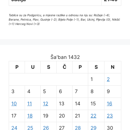
Tablice su za Podgoricu, a mjesne razlike u odnosu na nju su: Rožaje (-4);
Berane, Petnica, Plav, Gusinje (-2); Bijelo Polje (-1), Bar, Ulcinj, Pljevlja (0), Nikšić
(+1) Herceg Novi (+3)
Ša'ban 1432
P
U
S
Č
P
S
N
1
2
3
4
5
6
7
8
9
10
11
12
13
14
15
16
17
18
19
20
21
22
23
24
25
26
27
28
29
30