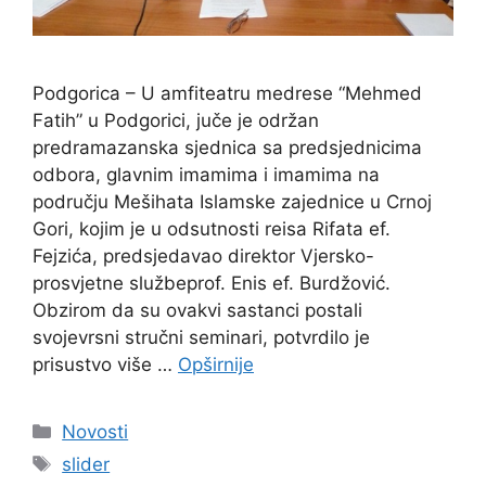
Podgorica – U amfiteatru medrese “Mehmed
Fatih” u Podgorici, juče je održan
predramazanska sjednica sa predsjednicima
odbora, glavnim imamima i imamima na
području Mešihata Islamske zajednice u Crnoj
Gori, kojim je u odsutnosti reisa Rifata ef.
Fejzića, predsjedavao direktor Vjersko-
prosvjetne službeprof. Enis ef. Burdžović.
Obzirom da su ovakvi sastanci postali
svojevrsni stručni seminari, potvrdilo je
prisustvo više …
Opširnije
Kategorije
Novosti
Oznake
slider