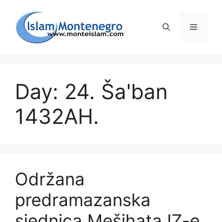
Preskoči
na
Izborni
sadržaj
Day: 24. Ša'ban
1432AH.
Održana
predramazanska
sjednica Mešihata IZ-e