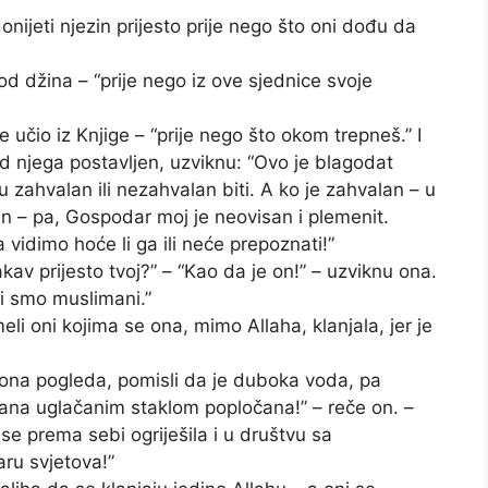
nijeti njezin prijesto prije nego što oni dođu da
n od džina – “prije nego iz ove sjednice svoje
 je učio iz Knjige – “prije nego što okom trepneš.” I
ed njega postavljen, uzviknu: “Ovo je blagodat
zahvalan ili nezahvalan biti. A ko je zahvalan – u
an – pa, Gospodar moj je neovisan i plemenit.
a vidimo hoće li ga ili neće prepoznati!”
akav prijesto tvoj?” – “Kao da je on!” – uzviknu ona.
mi smo muslimani.”
eli oni kojima se ona, mimo Allaha, klanjala, jer je
d ona pogleda, pomisli da je duboka voda, pa
rana uglačanim staklom popločana!” – reče on. –
se prema sebi ogriješila i u društvu sa
ru svjetova!”