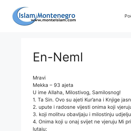
Preskoči
na
Po
sadržaj
En-Neml
Mravi
Mekka – 93 ajeta
U ime Allaha, Milostivog, Samilosnog!
1. Ta Sin. Ovo su ajeti Kur’ana i Knjige jas
2. upute i radosne vijesti onima koji vjeruj
3. koji molitvu obavljaju i milostinju udjelju
4. Onima koji u onaj svijet ne vjeruju Mi 
lutaju;