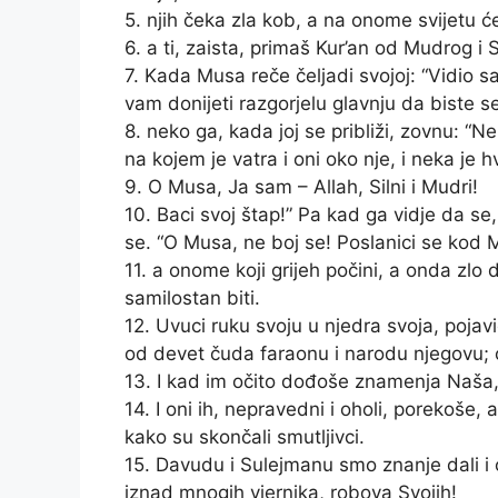
5. njih čeka zla kob, a na onome svijetu će
6. a ti, zaista, primaš Kur’an od Mudrog i
7. Kada Musa reče čeljadi svojoj: “Vidio s
vam donijeti razgorjelu glavnju da biste se 
8. neko ga, kada joj se približi, zovnu: “N
na kojem je vatra i oni oko nje, i neka je 
9. O Musa, Ja sam – Allah, Silni i Mudri!
10. Baci svoj štap!” Pa kad ga vidje da se,
se. “O Musa, ne boj se! Poslanici se kod 
11. a onome koji grijeh počini, a onda zlo d
samilostan biti.
12. Uvuci ruku svoju u njedra svoja, pojavi
od devet čuda faraonu i narodu njegovu; o
13. I kad im očito dođoše znamenja Naša, o
14. I oni ih, nepravedni i oholi, porekoše, a
kako su skončali smutljivci.
15. Davudu i Sulejmanu smo znanje dali i on
iznad mnogih vjernika, robova Svojih!