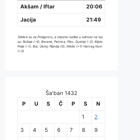
Akšam / Iftar
20:06
Jacija
21:49
Tablice su za Podgoricu, a mjesne razlike u odnosu na nju
su: Rožaje (-4); Berane, Petnica, Plav, Gusinje (-2); Bijelo
Polje (-1), Bar, Ulcinj, Pljevlja (0), Nikšić (+1) Herceg Novi
(+3)
Ša'ban 1432
P
U
S
Č
P
S
N
1
2
3
4
5
6
7
8
9