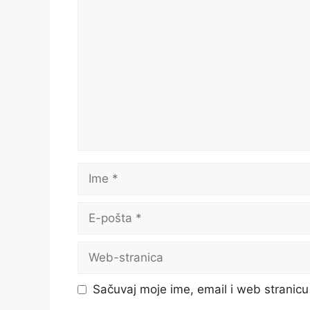
Komentar
Ime
E-
pošta
Web-
stranica
Sačuvaj moje ime, email i web strani