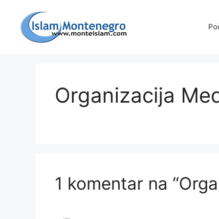
Preskoči
na
Po
sadržaj
Organizacija Me
1 komentar na “Orga