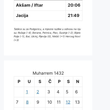
Akšam / Iftar
20:06
Jacija
21:49
Tablice su za Podgoricu, a mjesne razlike u odnosu na nju
su: Rožaje (-4); Berane, Petnica, Plav, Gusinje (-2); Bijelo
Polje (-1), Bar, Ulcinj, Pljevlja (0), Nikšić (+1) Herceg Novi
(+3)
Muharrem 1432
P
U
S
Č
P
S
N
1
2
3
4
5
6
7
8
9
10
11
12
13