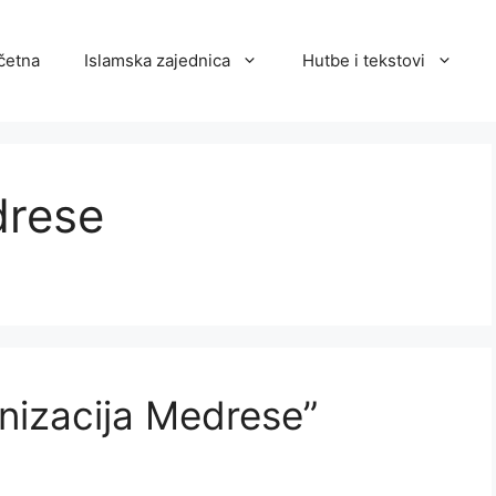
četna
Islamska zajednica
Hutbe i tekstovi
drese
nizacija Medrese”