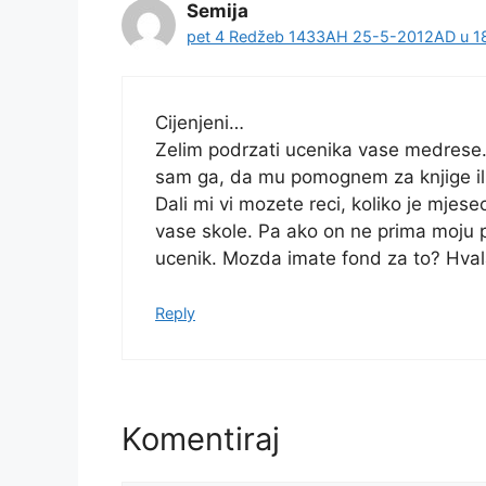
Semija
pet 4 Redžeb 1433AH 25-5-2012AD u 1
Cijenjeni…
Zelim podrzati ucenika vase medrese. Z
sam ga, da mu pomognem za knjige ili
Dali mi vi mozete reci, koliko je mjes
vase skole. Pa ako on ne prima moju p
ucenik. Mozda imate fond za to? Hva
Reply
Komentiraj