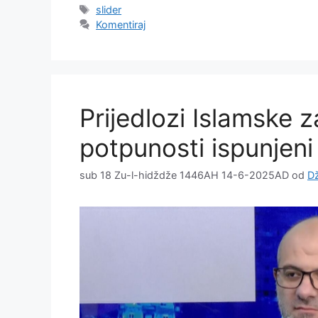
Oznake
slider
Komentiraj
Prijedlozi Islamske z
potpunosti ispunjeni
sub 18 Zu-l-hidždže 1446AH 14-6-2025AD
od
D