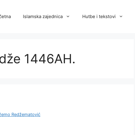
četna
Islamska zajednica
Hutbe i tekstovi
ždže 1446AH.
žemo Redžematović