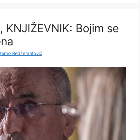
 KNJIŽEVNIK: Bojim se
ena
žemo Redžematović