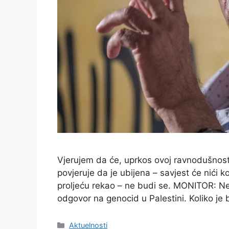
Vjerujem da će, uprkos ovoj ravnodušnosti
povjeruje da je ubijena – savjest će nići k
proljeću rekao – ne budi se. MONITOR: Ne
odgovor na genocid u Palestini. Koliko je 
Kategorije
Aktuelnosti