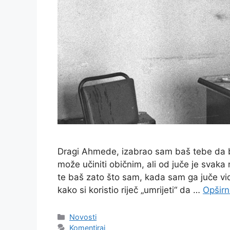
Dragi Ahmede, izabrao sam baš tebe da bu
može učiniti običnim, ali od juče je svak
te baš zato što sam, kada sam ga juče vid
kako si koristio riječ „umrijeti“ da …
Opširn
Kategorije
Novosti
Komentiraj