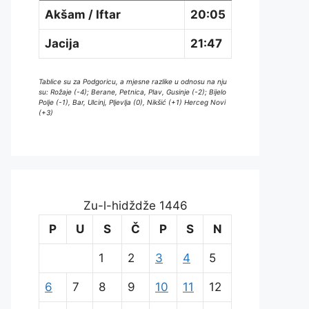
Akšam / Iftar
20:05
Jacija
21:47
Tablice su za Podgoricu, a mjesne razlike u odnosu na nju
su: Rožaje (-4); Berane, Petnica, Plav, Gusinje (-2); Bijelo
Polje (-1), Bar, Ulcinj, Pljevlja (0), Nikšić (+1) Herceg Novi
(+3)
Zu-l-hidždže 1446
P
U
S
Č
P
S
N
1
2
3
4
5
6
7
8
9
10
11
12