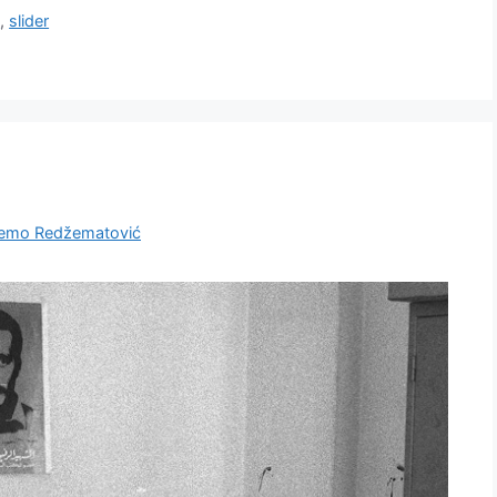
e
,
slider
emo Redžematović