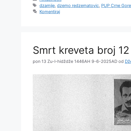
Oznake
dzamije
,
dzemo redzematovic
,
PUP Crne Gor
Komentiraj
Smrt kreveta broj 12
pon 13 Zu-l-hidždže 1446AH 9-6-2025AD
od
Dž