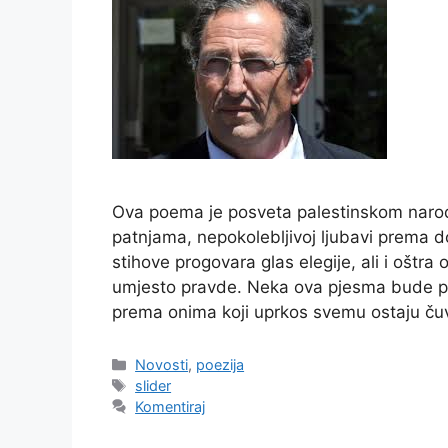
Ova poema je posveta palestinskom narodu
patnjama, nepokolebljivoj ljubavi prema 
stihove progovara glas elegije, ali i oštra 
umjesto pravde. Neka ova pjesma bude po
prema onima koji uprkos svemu ostaju ču
Kategorije
Novosti
,
poezija
Oznake
slider
Komentiraj