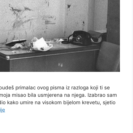
deš primalac ovog pisma iz razloga koji ti se
a moja misao bila usmjerena na njega. Izabrao sam
io kako umire na visokom bijelom krevetu, sjetio
ije