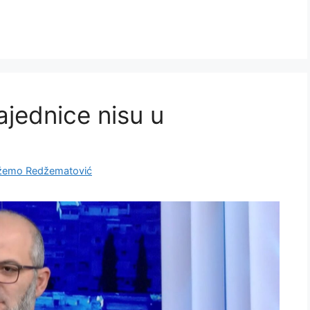
ajednice nisu u
žemo Redžematović