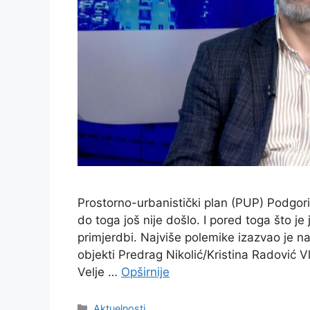
Prostorno-urbanistički plan (PUP) Podgor
do toga još nije došlo. I pored toga što je
primjerdbi. Najviše polemike izazvao je na
objekti Predrag Nikolić/Kristina Radović 
Velje …
Opširnije
Kategorije
Aktuelnosti