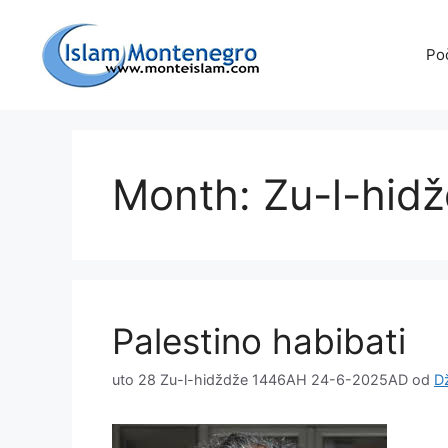
Preskoči
na
Po
sadržaj
Month: Zu-l-hid
Palestino habibati
uto 28 Zu-l-hidždže 1446AH 24-6-2025AD
od
D