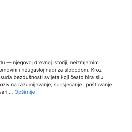
 — njegovoj drevnoj istoriji, neizmjernim
domovini i neugasloj nadi za slobodom. Kroz
osuda bezdušnosti svijeta koji često bira silu
ziv na razumijevanje, suosjećanje i poštovanje
vari …
Opširnije