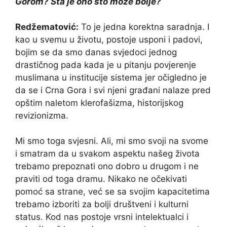
Gorom? Šta je ono što može bolje?
Redžematović:
To je jedna korektna saradnja. I
kao u svemu u životu, postoje usponi i padovi,
bojim se da smo danas svjedoci jednog
drastičnog pada kada je u pitanju povjerenje
muslimana u institucije sistema jer očigledno je
da se i Crna Gora i svi njeni građani nalaze pred
opštim naletom klerofašizma, historijskog
revizionizma.
Mi smo toga svjesni. Ali, mi smo svoji na svome
i smatram da u svakom aspektu našeg života
trebamo prepoznati ono dobro u drugom i ne
praviti od toga dramu. Nikako ne očekivati
pomoć sa strane, već se sa svojim kapacitetima
trebamo izboriti za bolji društveni i kulturni
status. Kod nas postoje vrsni intelektualci i