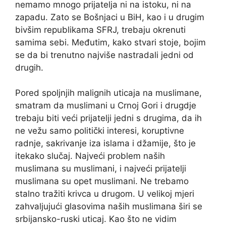
nemamo mnogo prijatelja ni na istoku, ni na
zapadu. Zato se Bošnjaci u BiH, kao i u drugim
bivšim republikama SFRJ, trebaju okrenuti
samima sebi. Međutim, kako stvari stoje, bojim
se da bi trenutno najviše nastradali jedni od
drugih.
Pored spoljnjih malignih uticaja na muslimane,
smatram da muslimani u Crnoj Gori i drugdje
trebaju biti veći prijatelji jedni s drugima, da ih
ne vežu samo politički interesi, koruptivne
radnje, sakrivanje iza islama i džamije, što je
itekako slučaj. Najveći problem naših
muslimana su muslimani, i najveći prijatelji
muslimana su opet muslimani. Ne trebamo
stalno tražiti krivca u drugom. U velikoj mjeri
zahvaljujući glasovima naših muslimana širi se
srbijansko-ruski uticaj. Kao što ne vidim