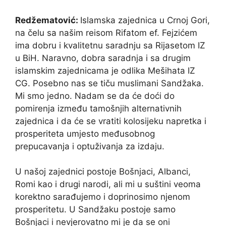
Redžematović:
Islamska zajednica u Crnoj Gori,
na čelu sa našim reisom Rifatom ef. Fejzićem
ima dobru i kvalitetnu saradnju sa Rijasetom IZ
u BiH. Naravno, dobra saradnja i sa drugim
islamskim zajednicama je odlika Mešihata IZ
CG. Posebno nas se tiču muslimani Sandžaka.
Mi smo jedno. Nadam se da će doći do
pomirenja između tamošnjih alternativnih
zajednica i da će se vratiti kolosijeku napretka i
prosperiteta umjesto međusobnog
prepucavanja i optuživanja za izdaju.
U našoj zajednici postoje Bošnjaci, Albanci,
Romi kao i drugi narodi, ali mi u suštini veoma
korektno sarađujemo i doprinosimo njenom
prosperitetu. U Sandžaku postoje samo
Bošnjaci i nevjerovatno mi je da se oni