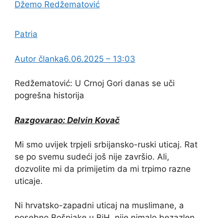
Džemo Redžematović
Patria
Autor članka6.06.2025 – 13:03
Redžematović: U Crnoj Gori danas se uči
pogrešna historija
Razgovarao: Delvin Kovač
Mi smo uvijek trpjeli srbijansko-ruski uticaj. Rat
se po svemu sudeći još nije završio. Ali,
dozvolite mi da primijetim da mi trpimo razne
uticaje.
Ni hrvatsko-zapadni uticaj na muslimane, a
posebno Bošnjake u BiH, nije nimalo bezazlen