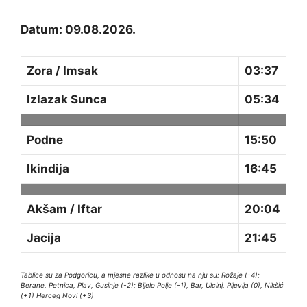
Datum: 09.08.2026.
Zora / Imsak
03:37
Izlazak Sunca
05:34
Podne
15:50
Ikindija
16:45
Akšam / Iftar
20:04
Jacija
21:45
Tablice su za Podgoricu, a mjesne razlike u odnosu na nju su: Rožaje (-4);
Berane, Petnica, Plav, Gusinje (-2); Bijelo Polje (-1), Bar, Ulcinj, Pljevlja (0), Nikšić
(+1) Herceg Novi (+3)