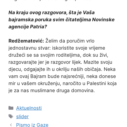
Na kraju ovog razgovora, šta je Vaša
bajramska poruka svim čitateljima Novinske
agencije Patria?
Redžematović:
Želim da poručim vrlo
jednostavnu stvar: iskoristite svoje vrijeme
družeći se sa svojim roditeljima, dok su živi,
razgovarajte jer je razgovor lijek. Mazite svoju
djecu, odgajajte ih u okrilju naših običaja. Neka
vam ovaj Bajram bude najsrećniji, neka donese
mir u vašem okruženju, naročito u Palestini koja
je za nas muslimane druga domovina.
Kategorije
Aktuelnosti
Oznake
slider
Pismo iz Gaze