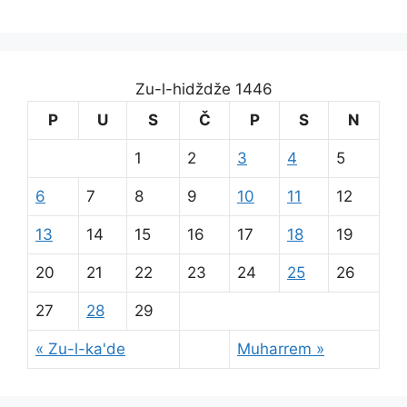
Zu-l-hidždže 1446
P
U
S
Č
P
S
N
1
2
3
4
5
6
7
8
9
10
11
12
13
14
15
16
17
18
19
20
21
22
23
24
25
26
27
28
29
« Zu-l-ka'de
Muharrem »