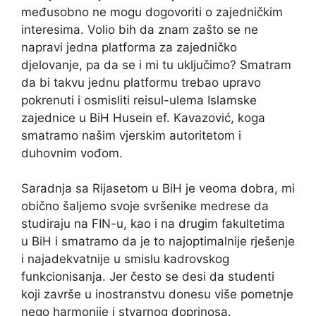
međusobno ne mogu dogovoriti o zajedničkim
interesima. Volio bih da znam zašto se ne
napravi jedna platforma za zajedničko
djelovanje, pa da se i mi tu uključimo? Smatram
da bi takvu jednu platformu trebao upravo
pokrenuti i osmisliti reisul-ulema Islamske
zajednice u BiH Husein ef. Kavazović, koga
smatramo našim vjerskim autoritetom i
duhovnim vođom.
Saradnja sa Rijasetom u BiH je veoma dobra, mi
obično šaljemo svoje svršenike medrese da
studiraju na FIN-u, kao i na drugim fakultetima
u BiH i smatramo da je to najoptimalnije rješenje
i najadekvatnije u smislu kadrovskog
funkcionisanja. Jer često se desi da studenti
koji završe u inostranstvu donesu više pometnje
nego harmonije i stvarnog doprinosa.