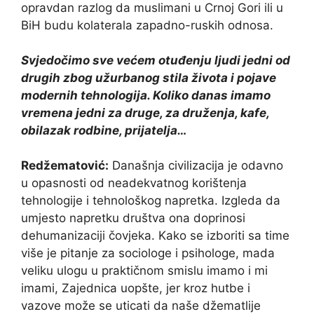
opravdan razlog da muslimani u Crnoj Gori ili u
BiH budu kolaterala zapadno-ruskih odnosa.
Svjedočimo sve većem otuđenju ljudi jedni od
drugih zbog užurbanog stila života i pojave
modernih tehnologija. Koliko danas imamo
vremena jedni za druge, za druženja, kafe,
obilazak rodbine, prijatelja…
Redžematović:
Današnja civilizacija je odavno
u opasnosti od neadekvatnog korištenja
tehnologije i tehnološkog napretka. Izgleda da
umjesto napretku društva ona doprinosi
dehumanizaciji čovjeka. Kako se izboriti sa time
više je pitanje za sociologe i psihologe, mada
veliku ulogu u praktičnom smislu imamo i mi
imami, Zajednica uopšte, jer kroz hutbe i
vazove može se uticati da naše džematlije