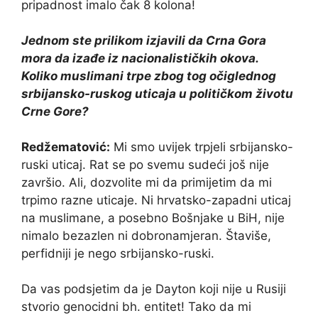
pripadnost imalo čak 8 kolona!
Jednom ste prilikom izjavili da Crna Gora
mora da izađe iz nacionalističkih okova.
Koliko muslimani trpe zbog tog očiglednog
srbijansko-ruskog uticaja u političkom životu
Crne Gore?
Redžematović:
Mi smo uvijek trpjeli srbijansko-
ruski uticaj. Rat se po svemu sudeći još nije
završio. Ali, dozvolite mi da primijetim da mi
trpimo razne uticaje. Ni hrvatsko-zapadni uticaj
na muslimane, a posebno Bošnjake u BiH, nije
nimalo bezazlen ni dobronamjeran. Štaviše,
perfidniji je nego srbijansko-ruski.
Da vas podsjetim da je Dayton koji nije u Rusiji
stvorio genocidni bh. entitet! Tako da mi