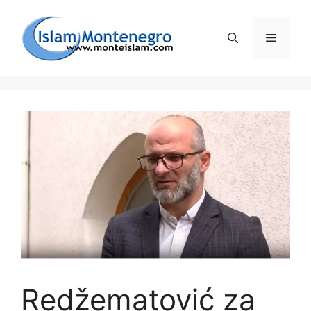
Preskoči
na
Izborni
sadržaj
Redžematović za