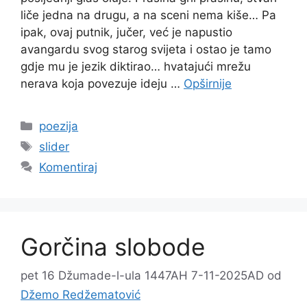
liče jedna na drugu, a na sceni nema kiše… Pa
ipak, ovaj putnik, jučer, već je napustio
avangardu svog starog svijeta i ostao je tamo
gdje mu je jezik diktirao… hvatajući mrežu
nerava koja povezuje ideju …
Opširnije
Kategorije
poezija
Oznake
slider
Komentiraj
Gorčina slobode
pet 16 Džumade-l-ula 1447AH 7-11-2025AD
od
Džemo Redžematović