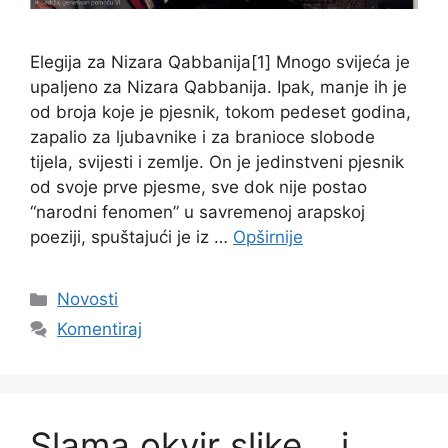
Elegija za Nizara Qabbanija[1] Mnogo svijeća je
upaljeno za Nizara Qabbanija. Ipak, manje ih je
od broja koje je pjesnik, tokom pedeset godina,
zapalio za ljubavnike i za branioce slobode
tijela, svijesti i zemlje. On je jedinstveni pjesnik
od svoje prve pjesme, sve dok nije postao
“narodni fenomen” u savremenoj arapskoj
poeziji, spuštajući je iz …
Opširnije
Kategorije
Novosti
Komentiraj
Slama okvir slike… i