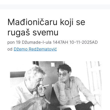
Mađioničaru koji se
rugaš svemu
pon 19 Džumade-l-ula 1447AH 10-11-2025AD
od
Džemo Redžematović