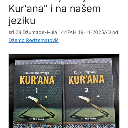
Kur'ana” i na našem
jeziku
sri 28 Džumade-l-ula 1447AH 19-11-2025AD
od
Džemo Redžematović