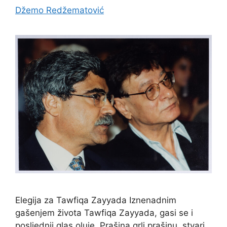
Džemo Redžematović
Elegija za Tawfiqa Zayyada Iznenadnim
gašenjem života Tawfiqa Zayyada, gasi se i
posljednji glas oluje. Prašina grli prašinu, stvari