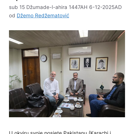
sub 15 Džumade-l-ahira 1447AH 6-12-2025AD
od
Džemo Redžematović
U okviru svoje posjete Pakistanu (Karachi i