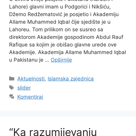
Lahore) glavni imam u Podgorici i Nikšiću,
Džemo Redžematović je posjetio i Akademiju
Allame Muhammed Iqbal čije sjedište je u
Lahoreu. Tom prilikom on se susreo sa
direktorom Akademije gospodinom Abdul Rauf
Rafique sa kojim je obišao glavne urede ove
Akademije. Akademija Allame Muhammed Iqbal
u Pakistanu je …
Opširnije
Kategorije
Aktuelnosti
,
Islamska zajednica
Oznake
slider
Komentiraj
“Ka razumijevanju