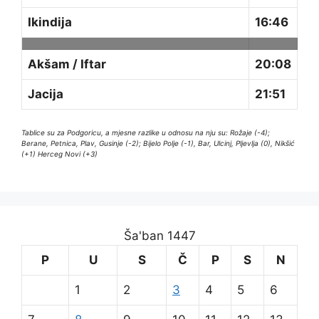
Ikindija
16:46
Akšam / Iftar
20:08
Jacija
21:51
Tablice su za Podgoricu, a mjesne razlike u odnosu na nju su: Rožaje (-4);
Berane, Petnica, Plav, Gusinje (-2); Bijelo Polje (-1), Bar, Ulcinj, Pljevlja (0), Nikšić
(+1) Herceg Novi (+3)
Ša'ban 1447
P
U
S
Č
P
S
N
1
2
3
4
5
6