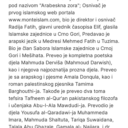
pod nazivom "Arabeskna zora"; Osnivač je
prvog islamskog web portala
www.monteislam.com, bio je direktor i osnivač
Radija Fatih, glavni urednik časopisa Elif, glasila
Islamske zajednice u Crno Gori, Predavao je
arapski jezik u Medresi Mehmed Fatih u Tuzima.
Bio je član Sabora Islamske zajednice u Crnoj
Gori i Mešihata. Preveo je kompletna poetska
djela Mahmuda Derviša (Mahmoud Darwish),
kao i njegova najpoznatija prozna djela. Preveo
je sa arapskog i pjesme Amala Donqula, kao i
roman palestinskog pjesnika Tamima
Barghouthi-ja. Takođe je preveo dva toma
tefsira Tafheem al-Qur'an pakistanskog filozofa
i učenjaka Abu-l-Ala Mawdudi-ja. Prevodio je
djela Yousufa al-Qaradawi-ja Muhammeda
Imara, Mahmuda Shaltuta, Tariqa Suwaidana,
Talala Abu Ghazale, Gamala al- Najjara, i dr.