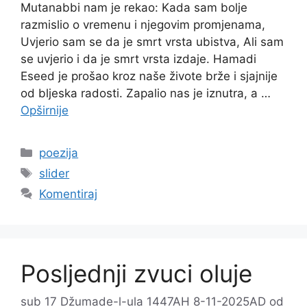
Mutanabbi nam je rekao: Kada sam bolje
razmislio o vremenu i njegovim promjenama,
Uvjerio sam se da je smrt vrsta ubistva, Ali sam
se uvjerio i da je smrt vrsta izdaje. Hamadi
Eseed je prošao kroz naše živote brže i sjajnije
od bljeska radosti. Zapalio nas je iznutra, a …
Opširnije
Kategorije
poezija
Oznake
slider
Komentiraj
Posljednji zvuci oluje
sub 17 Džumade-l-ula 1447AH 8-11-2025AD
od