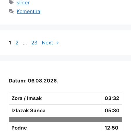
Oznake
slider
Komentiraj
Page
Page
Page
1
2
…
23
Next
→
Datum: 06.08.2026.
Zora / Imsak
03:32
Izlazak Sunca
05:30
Podne
12:50