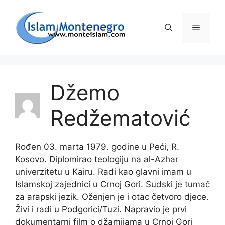
Preskoči
na
Izborni
sadržaj
Džemo
Redžematović
Rođen 03. marta 1979. godine u Peći, R.
Kosovo. Diplomirao teologiju na al-Azhar
univerzitetu u Kairu. Radi kao glavni imam u
Islamskoj zajednici u Crnoj Gori. Sudski je tumač
za arapski jezik. Oženjen je i otac četvoro djece.
Živi i radi u Podgorici/Tuzi. Napravio je prvi
dokumentarni film o džamijama u Crnoj Gori