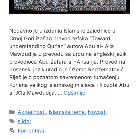
Nedavno je u izdanju Islamske zajednice u
Crnoj Gori izašao prevod tefsira “Toward
understanding Qur'an” autora Abu al- A'la
Mawdudija u prevodu sa urdu na engleski jezik
prevodioca Abu Zafara al -Ansarija. Prevod na
bosanski jezik uradio je Džemo Redžematović.
Riječ je o poznatom savremenom tumačenju
Kur'ana velikog islamskog mislioca i filozofa Abu
al-A”la Mawdudija. …
Opširnije
Kategorije
Aktuelnosti
,
Islamske teme
,
Novosti
Oznake
slider
Komentiraj