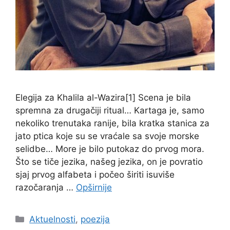
Elegija za Khalila al-Wazira[1] Scena je bila
spremna za drugačiji ritual… Kartaga je, samo
nekoliko trenutaka ranije, bila kratka stanica za
jato ptica koje su se vraćale sa svoje morske
selidbe… More je bilo putokaz do prvog mora.
Što se tiče jezika, našeg jezika, on je povratio
sjaj prvog alfabeta i počeo širiti isuviše
razočaranja …
Opširnije
Kategorije
Aktuelnosti
,
poezija