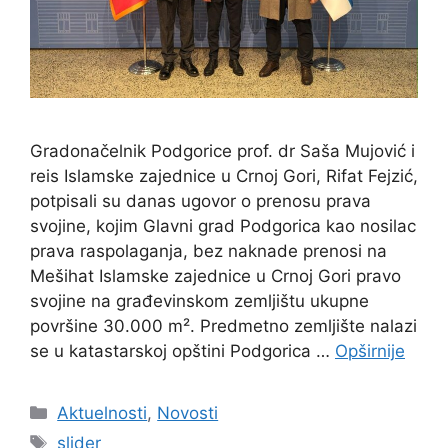
Gradonačelnik Podgorice prof. dr Saša Mujović i
reis Islamske zajednice u Crnoj Gori, Rifat Fejzić,
potpisali su danas ugovor o prenosu prava
svojine, kojim Glavni grad Podgorica kao nosilac
prava raspolaganja, bez naknade prenosi na
Mešihat Islamske zajednice u Crnoj Gori pravo
svojine na građevinskom zemljištu ukupne
površine 30.000 m². Predmetno zemljište nalazi
se u katastarskoj opštini Podgorica …
Opširnije
Kategorije
Aktuelnosti
,
Novosti
Oznake
slider