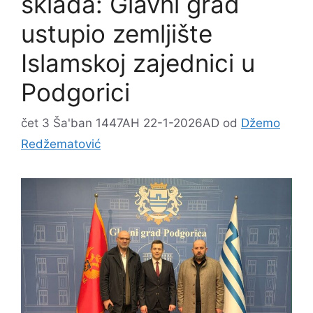
sklada: Glavni grad
ustupio zemljište
Islamskoj zajednici u
Podgorici
čet 3 Ša'ban 1447AH 22-1-2026AD
od
Džemo
Redžematović