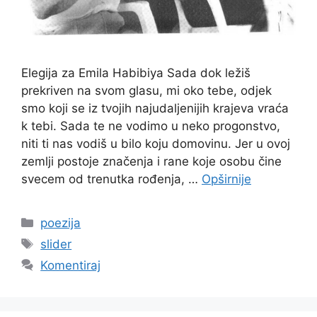
Elegija za Emila Habibiya Sada dok ležiš
prekriven na svom glasu, mi oko tebe, odjek
smo koji se iz tvojih najudaljenijih krajeva vraća
k tebi. Sada te ne vodimo u neko progonstvo,
niti ti nas vodiš u bilo koju domovinu. Jer u ovoj
zemlji postoje značenja i rane koje osobu čine
svecem od trenutka rođenja, …
Opširnije
Kategorije
poezija
Oznake
slider
Komentiraj