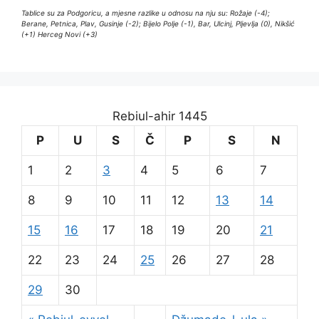
Tablice su za Podgoricu, a mjesne razlike u odnosu na nju su: Rožaje (-4);
Berane, Petnica, Plav, Gusinje (-2); Bijelo Polje (-1), Bar, Ulcinj, Pljevlja (0), Nikšić
(+1) Herceg Novi (+3)
Rebiul-ahir 1445
P
U
S
Č
P
S
N
1
2
3
4
5
6
7
8
9
10
11
12
13
14
15
16
17
18
19
20
21
22
23
24
25
26
27
28
29
30