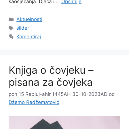
saosjećanja. Djeca i …
Opširnije
Kategorije
Aktuelnosti
Oznake
slider
Komentiraj
Knjiga o čovjeku –
pisana za čovjeka
pon 15 Rebiul-ahir 1445AH 30-10-2023AD
od
Džemo Redžematović