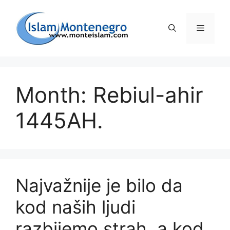
Preskoči
na
Izborni
sadržaj
Month: Rebiul-ahir
1445AH.
Najvažnije je bilo da
kod naših ljudi
razbijemo strah, a kod