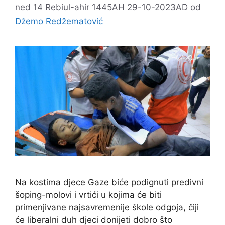
ned 14 Rebiul-ahir 1445AH 29-10-2023AD
od
Džemo Redžematović
Na kostima djece Gaze biće podignuti predivni
šoping-molovi i vrtići u kojima će biti
primenjivane najsavremenije škole odgoja, čiji
će liberalni duh djeci donijeti dobro što