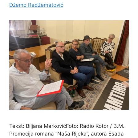
Džemo Redžematović
Tekst: Biljana MarkovićFoto: Radio Kotor / B.M.
Promocija romana “Naša Rijeka”, autora Esada