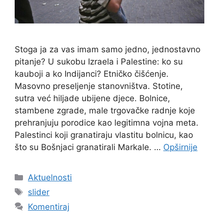
Stoga ja za vas imam samo jedno, jednostavno
pitanje? U sukobu Izraela i Palestine: ko su
kauboji a ko Indijanci? Etničko čišćenje.
Masovno preseljenje stanovništva. Stotine,
sutra već hiljade ubijene djece. Bolnice,
stambene zgrade, male trgovačke radnje koje
prehranjuju porodice kao legitimna vojna meta.
Palestinci koji granatiraju vlastitu bolnicu, kao
što su Bošnjaci granatirali Markale. …
Opširnije
Kategorije
Aktuelnosti
Oznake
slider
Komentiraj