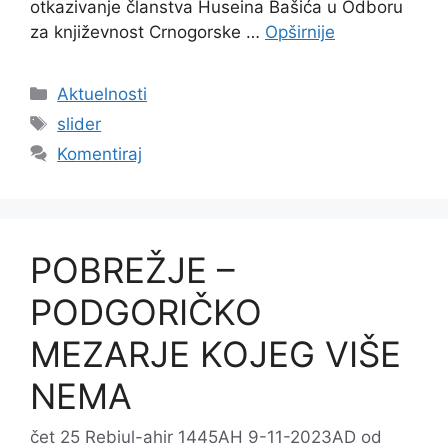
otkazivanje članstva Huseina Bašića u Odboru
za književnost Crnogorske …
Opširnije
Kategorije
Aktuelnosti
Oznake
slider
Komentiraj
POBREŽJE –
PODGORIČKO
MEZARJE KOJEG VIŠE
NEMA
čet 25 Rebiul-ahir 1445AH 9-11-2023AD
od