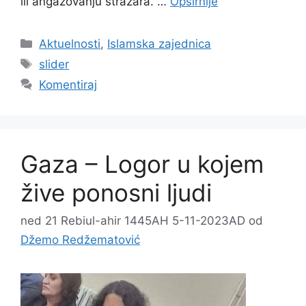
ili angažovanju stražara. …
Opširnije
Kategorije
Aktuelnosti
,
Islamska zajednica
Oznake
slider
Komentiraj
Gaza – Logor u kojem
žive ponosni ljudi
ned 21 Rebiul-ahir 1445AH 5-11-2023AD
od
Džemo Redžematović