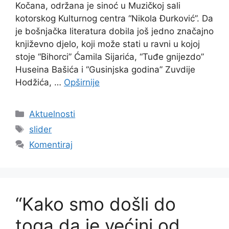
Kočana, održana je sinoć u Muzičkoj sali
kotorskog Kulturnog centra “Nikola Đurković”. Da
je bošnjačka literatura dobila još jedno značajno
književno djelo, koji može stati u ravni u kojoj
stoje “Bihorci” Ćamila Sijarića, “Tuđe gnijezdo”
Huseina Bašića i “Gusinjska godina” Zuvdije
Hodžića, …
Opširnije
Kategorije
Aktuelnosti
Oznake
slider
Komentiraj
“Kako smo došli do
toga da je većini od