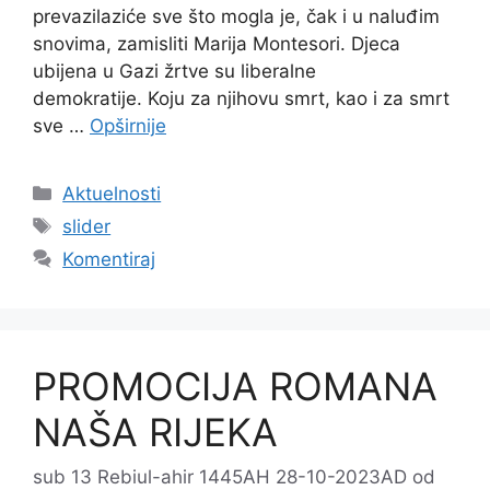
prevazilaziće sve što mogla je, čak i u naluđim
snovima, zamisliti Marija Montesori. Djeca
ubijena u Gazi žrtve su liberalne
demokratije. Koju za njihovu smrt, kao i za smrt
sve …
Opširnije
Kategorije
Aktuelnosti
Oznake
slider
Komentiraj
PROMOCIJA ROMANA
NAŠA RIJEKA
sub 13 Rebiul-ahir 1445AH 28-10-2023AD
od