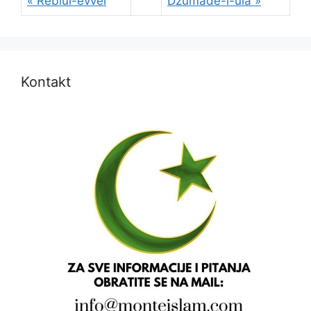
« Rebiul-evvel
Džumade-l-ula »
Kontakt