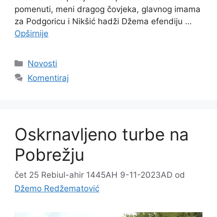
pomenuti, meni dragog čovjeka, glavnog imama
za Podgoricu i Nikšić hadži Džema efendiju …
Opširnije
Kategorije
Novosti
Komentiraj
Oskrnavljeno turbe na
Pobrežju
čet 25 Rebiul-ahir 1445AH 9-11-2023AD
od
Džemo Redžematović