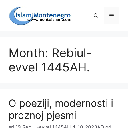
Preskoči
na
Izborni
sadržaj
Month: Rebiul-
evvel 1445AH.
O poeziji, modernosti i
proznoj pjesmi
sri 19 Rebiul-evvel 1445AH 4-10-2023AD
od