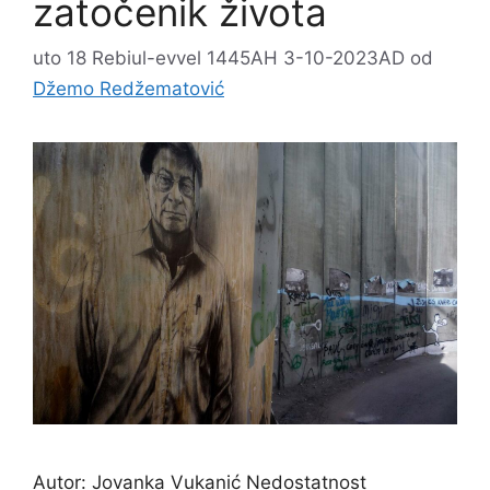
zatočenik života
uto 18 Rebiul-evvel 1445AH 3-10-2023AD
od
Džemo Redžematović
Autor: Jovanka Vukanić Nedostatnost