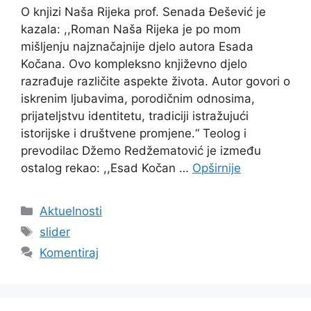
O knjizi Naša Rijeka prof. Senada Đešević je
kazala: ,,Roman Naša Rijeka je po mom
mišljenju najznačajnije djelo autora Esada
Kočana. Ovo kompleksno književno djelo
razrađuje različite aspekte života. Autor govori o
iskrenim ljubavima, porodičnim odnosima,
prijateljstvu identitetu, tradiciji istražujući
istorijske i društvene promjene.“ Teolog i
prevodilac Džemo Redžematović je između
ostalog rekao: ,,Esad Kočan …
Opširnije
Kategorije
Aktuelnosti
Oznake
slider
Komentiraj