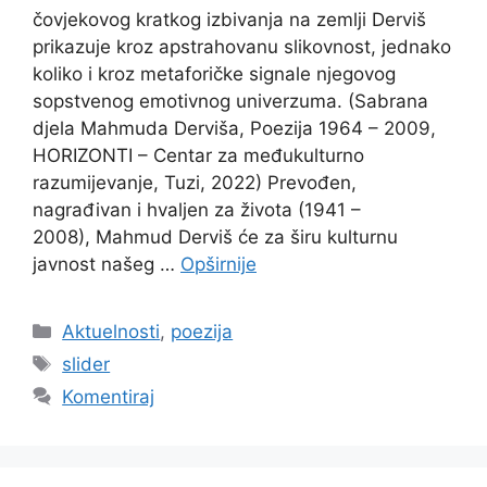
čovjekovog kratkog izbivanja na zemlji Derviš
prikazuje kroz apstrahovanu slikovnost, jednako
koliko i kroz metaforičke signale njegovog
sopstvenog emotivnog univerzuma. (Sabrana
djela Mahmuda Derviša, Poezija 1964 – 2009,
HORIZONTI – Centar za međukulturno
razumijevanje, Tuzi, 2022) Prevođen,
nagrađivan i hvaljen za života (1941 –
2008), Mahmud Derviš će za širu kulturnu
javnost našeg …
Opširnije
Kategorije
Aktuelnosti
,
poezija
Oznake
slider
Komentiraj