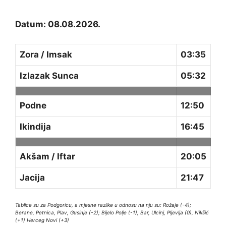
Datum: 08.08.2026.
Zora / Imsak
03:35
Izlazak Sunca
05:32
Podne
12:50
Ikindija
16:45
Akšam / Iftar
20:05
Jacija
21:47
Tablice su za Podgoricu, a mjesne razlike u odnosu na nju su: Rožaje (-4);
Berane, Petnica, Plav, Gusinje (-2); Bijelo Polje (-1), Bar, Ulcinj, Pljevlja (0), Nikšić
(+1) Herceg Novi (+3)