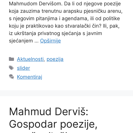
Mahmudom Dervišom. Da li od njegove poezije
koja zauzima trenutnu arapsku pjesničku arenu,
s njegovim pitanjima i agendama, ili od politike
koju je praktikovao kao stvaralački čin? Ili, pak,
iz ukrštanja privatnog sjećanja s javnim
sjećanjem …
Opširnije
Kategorije
Aktuelnosti
,
poezija
Oznake
slider
Komentiraj
Mahmud Derviš:
Gospodar poezije,