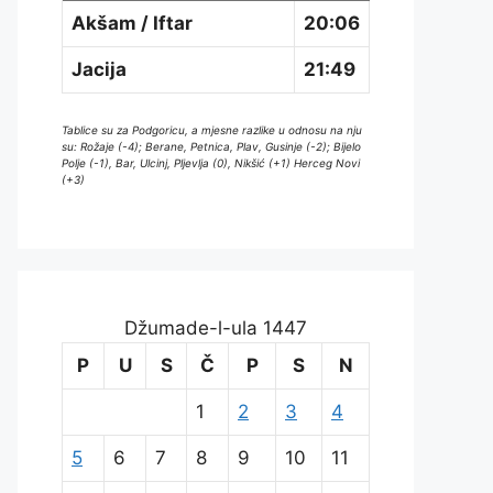
Akšam / Iftar
20:06
Jacija
21:49
Tablice su za Podgoricu, a mjesne razlike u odnosu na nju
su: Rožaje (-4); Berane, Petnica, Plav, Gusinje (-2); Bijelo
Polje (-1), Bar, Ulcinj, Pljevlja (0), Nikšić (+1) Herceg Novi
(+3)
Džumade-l-ula 1447
P
U
S
Č
P
S
N
1
2
3
4
5
6
7
8
9
10
11