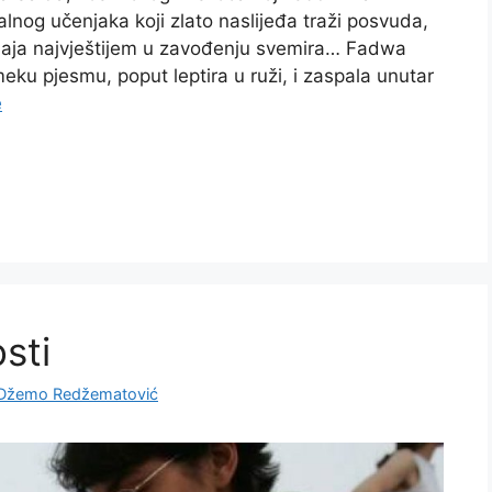
nog učenjaka koji zlato naslijeđa traži posvuda,
aja najvještijem u zavođenju svemira… Fadwa
meku pjesmu, poput leptira u ruži, i zaspala unutar
e
sti
Džemo Redžematović