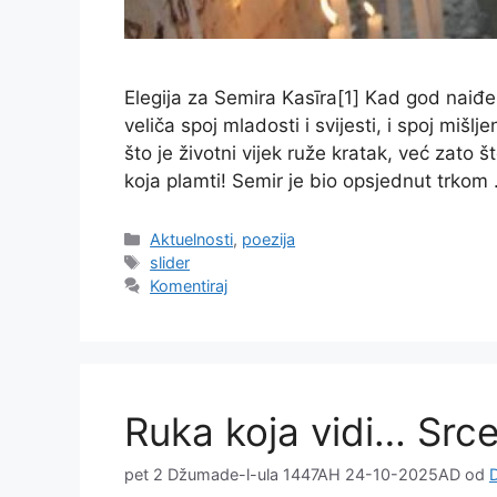
Elegija za Semira Kasīra[1] Kad god naiđ
veliča spoj mladosti i svijesti, i spoj miš
što je životni vijek ruže kratak, već zato š
koja plamti! Semir je bio opsjednut trkom
Kategorije
Aktuelnosti
,
poezija
Oznake
slider
Komentiraj
Ruka koja vidi… Srce
pet 2 Džumade-l-ula 1447AH 24-10-2025AD
od