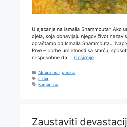
U sjećanje na Ismaila Shammouta* Ako umj
djela, koja obnavljaju njegov život nezavi
opraštamo od Ismaila Shammouta… Naproti
Prve – borbe umjetnosti sa smrću, sposob
nesposobne da …
Opširnije
Kategorije
Aktuelnosti
,
poezija
Oznake
slider
Komentiraj
Zaustaviti devastacij