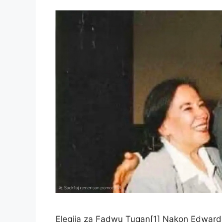
Elegija za Fadwu Tuqan[1] Nakon Edwarda 