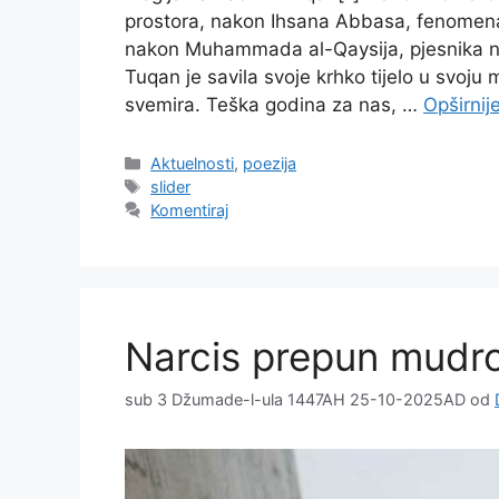
prostora, nakon Ihsana Abbasa, fenomenal
nakon Muhammada al-Qaysija, pjesnika n
Tuqan je savila svoje krhko tijelo u svoju 
svemira. Teška godina za nas, …
Opširnij
Kategorije
Aktuelnosti
,
poezija
Oznake
slider
Komentiraj
Narcis prepun mudro
sub 3 Džumade-l-ula 1447AH 25-10-2025AD
od