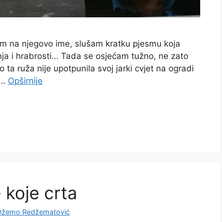
em na njegovo ime, slušam kratku pjesmu koja
ljenja i hrabrosti… Tada se osjećam tužno, ne zato
to ta ruža nije upotpunila svoj jarki cvjet na ogradi
 …
Opširnije
 koje crta
Džemo Redžematović