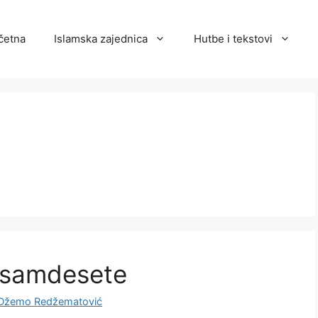
četna
Islamska zajednica
Hutbe i tekstovi
 osamdesete
Džemo Redžematović