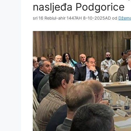
nasljeđa Podgorice
sri 16 Rebiul-ahir 1447AH 8-10-2025AD
od
Džemo