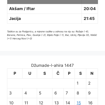
Akšam / Iftar
20:04
Jacija
21:45
Tablice su za Podgoricu, a mjesne razlike u odnosu na nju su: Rožaje (-4);
Berane, Petnica, Plav, Gusinje (-2); Bijelo Polje (-1), Bar, Ulcinj, Pljevlja (0), Nikšić
(+1) Herceg Novi (+3)
Džumade-l-ahira 1447
P
U
S
Č
P
S
N
1
2
3
4
5
6
7
8
9
10
11
12
13
14
15
16