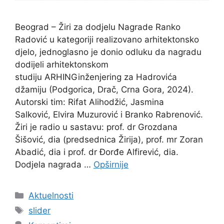
Beograd – Žiri za dodjelu Nagrade Ranko
Radović u kategoriji realizovano arhitektonsko
djelo, jednoglasno je donio odluku da nagradu
dodijeli arhitektonskom
studiju ARHINGinženjering za Hadrovića
džamiju (Podgorica, Drač, Crna Gora, 2024).
Autorski tim: Rifat Alihodžić, Jasmina
Salković, Elvira Muzurović i Branko Rabrenović.
Žiri je radio u sastavu: prof. dr Grozdana
Šišović, dia (predsednica Žirija), prof. mr Zoran
Abadić, dia i prof. dr Đorđe Alfirević, dia.
Dodjela nagrada …
Opširnije
Kategorije
Aktuelnosti
Oznake
slider