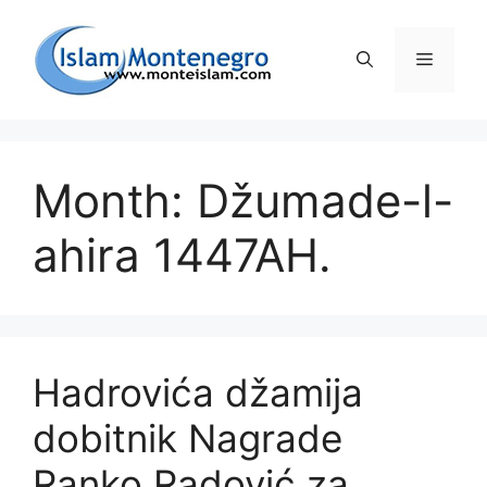
Preskoči
na
Izborni
sadržaj
Month: Džumade-l-
ahira 1447AH.
Hadrovića džamija
dobitnik Nagrade
Ranko Radović za