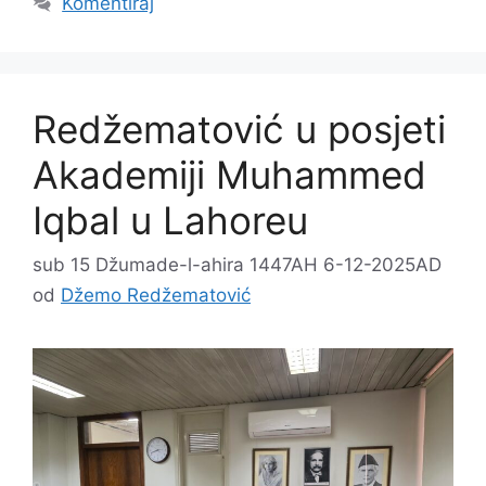
Komentiraj
Redžematović u posjeti
Akademiji Muhammed
Iqbal u Lahoreu
sub 15 Džumade-l-ahira 1447AH 6-12-2025AD
od
Džemo Redžematović