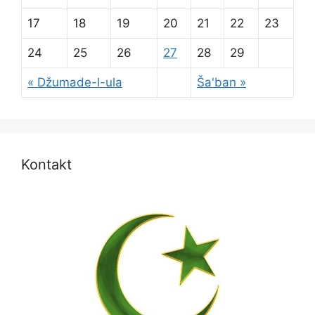
17
18
19
20
21
22
23
24
25
26
27
28
29
« Džumade-l-ula
Ša'ban »
Kontakt