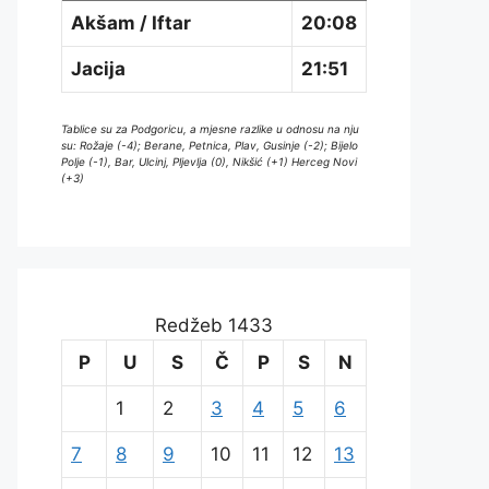
Akšam / Iftar
20:08
Jacija
21:51
Tablice su za Podgoricu, a mjesne razlike u odnosu na nju
su: Rožaje (-4); Berane, Petnica, Plav, Gusinje (-2); Bijelo
Polje (-1), Bar, Ulcinj, Pljevlja (0), Nikšić (+1) Herceg Novi
(+3)
Redžeb 1433
P
U
S
Č
P
S
N
1
2
3
4
5
6
7
8
9
10
11
12
13