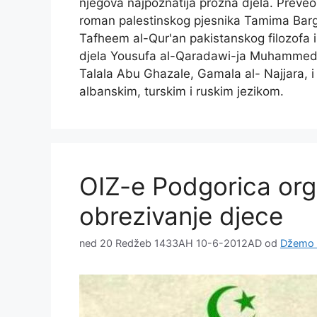
njegova najpoznatija prozna djela. Preveo
roman palestinskog pjesnika Tamima Bargh
Tafheem al-Qur'an pakistanskog filozofa 
djela Yousufa al-Qaradawi-ja Muhammed
Talala Abu Ghazale, Gamala al- Najjara, i d
albanskim, turskim i ruskim jezikom.
OIZ-e Podgorica org
obrezivanje djece
ned 20 Redžeb 1433AH 10-6-2012AD
od
Džemo 