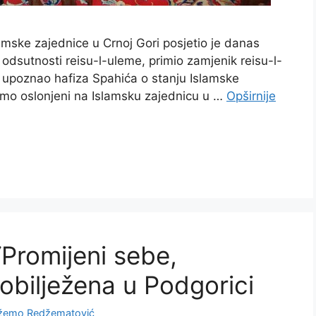
lamske zajednice u Crnoj Gori posjetio je danas
 odsutnosti reisu-l-uleme, primio zamjenik reisu-l-
je upoznao hafiza Spahića o stanju Islamske
 smo oslonjeni na Islamsku zajednicu u …
Opširnije
“Promijeni sebe,
obilježena u Podgorici
žemo Redžematović