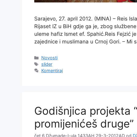
Sarajevo, 27. april 2012. (MINA) – Reis Is
Rijaset IZ u BiH gdje ga je, zbog službene
uleme hafiz Ismet ef. Spahić.Reis Fejzić 
zajednice i muslimana u Crnoj Gori. – Mi
Kategorije
Novosti
Oznake
slider
Komentiraj
Godišnjica projekta 
promijenićeš druge” 
čet 6 Džumade-l-ula 1433AH 29-3-2012AD
od
D