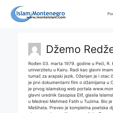
Preskoči
na
Po
sadržaj
Džemo Redže
Rođen 03. marta 1979. godine u Peći, R. 
univerzitetu u Kairu. Radi kao glavni imam
tumač za arapski jezik. Oženjen je i otac č
je prvi dokumentarni film o džamijama u 
je prvog islamskog web portala www.montei
glavni urednik časopisa Elif, glasila Islam
u Medresi Mehmed Fatih u Tuzima. Bio je 
Mešihata. Preveo je kompletna poetska 