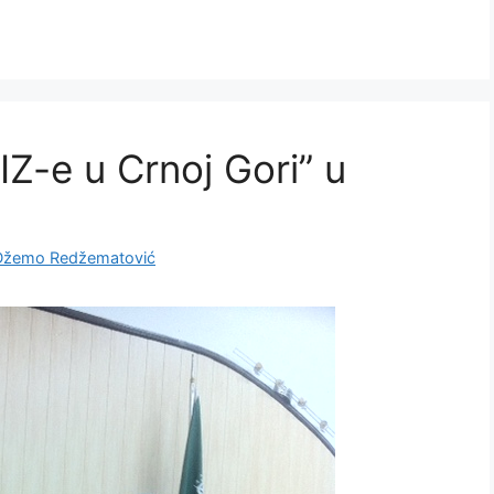
IZ-e u Crnoj Gori” u
Džemo Redžematović