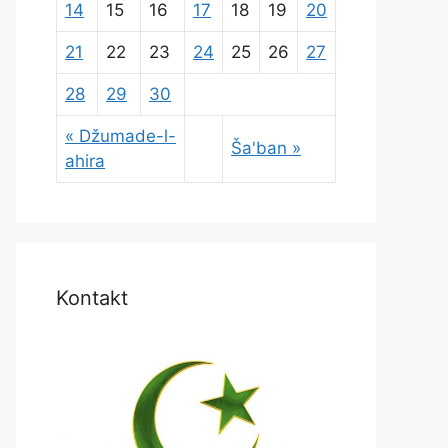
14
15
16
17
18
19
20
21
22
23
24
25
26
27
28
29
30
« Džumade-l-
Ša'ban »
ahira
Kontakt