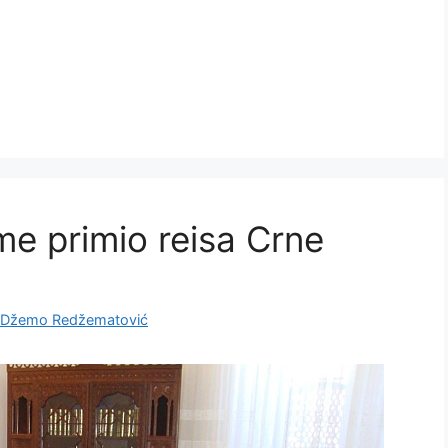
me primio reisa Crne
Džemo Redžematović