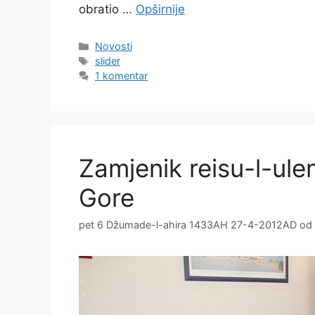
obratio …
Opširnije
Kategorije
Novosti
Oznake
slider
1 komentar
Zamjenik reisu-l-ule
Gore
pet 6 Džumade-l-ahira 1433AH 27-4-2012AD
od