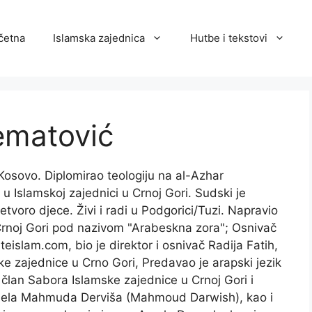
četna
Islamska zajednica
Hutbe i tekstovi
matović
Kosovo. Diplomirao teologiju na al-Azhar
 u Islamskoj zajednici u Crnoj Gori. Sudski je
etvoro djece. Živi i radi u Podgorici/Tuzi. Napravio
Crnoj Gori pod nazivom "Arabeskna zora"; Osnivač
slam.com, bio je direktor i osnivač Radija Fatih,
ske zajednice u Crno Gori, Predavao je arapski jezik
član Sabora Islamske zajednice u Crnoj Gori i
djela Mahmuda Derviša (Mahmoud Darwish), kao i