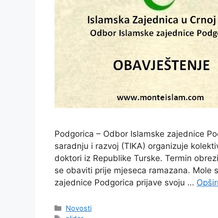
Podgorica – Odbor Islamske zajednice Po
saradnju i razvoj (TIKA) organizuje kolekt
doktori iz Republike Turske. Termin obreziv
se obaviti prije mjeseca ramazana. Mole s
zajednice Podgorica prijave svoju …
Opšir
Kategorije
Novosti
Oznake