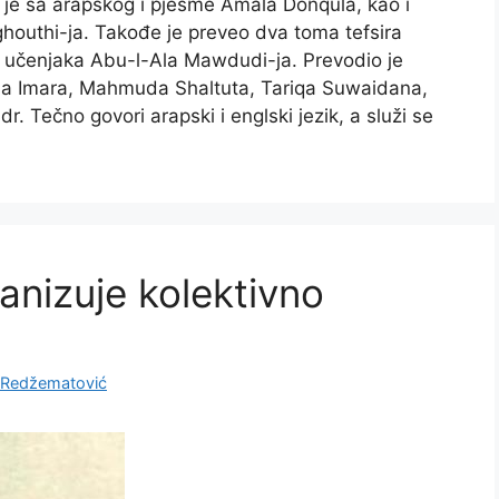
 je sa arapskog i pjesme Amala Donqula, kao i
outhi-ja. Takođe je preveo dva toma tefsira
i učenjaka Abu-l-Ala Mawdudi-ja. Prevodio je
a Imara, Mahmuda Shaltuta, Tariqa Suwaidana,
r. Tečno govori arapski i englski jezik, a služi se
anizuje kolektivno
Redžematović