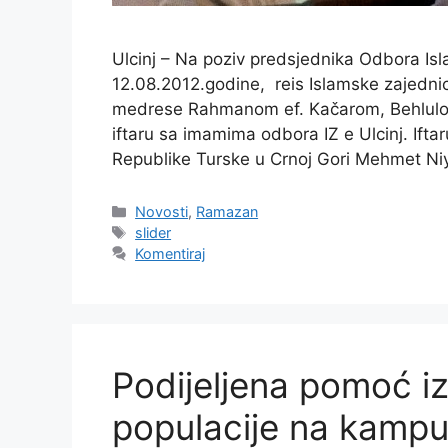
Ulcinj – Na poziv predsjednika Odbora I
12.08.2012.godine, reis Islamske zajednice
medrese Rahmanom ef. Kačarom, Behlulo
iftaru sa imamima odbora IZ e Ulcinj. Ift
Republike Turske u Crnoj Gori Mehmet Niya
Kategorije
Novosti
,
Ramazan
Oznake
slider
Komentiraj
Podijeljena pomoć i
populacije na kampu