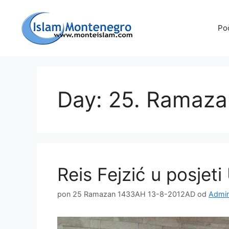
Preskoči
na
Po
sadržaj
Day: 25. Ramaz
Reis Fejzić u posjeti 
pon 25 Ramazan 1433AH 13-8-2012AD
od
Admin