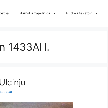
četna
Islamska zajednica
Hutbe i tekstovi
an 1433AH.
Ulcinju
istrator