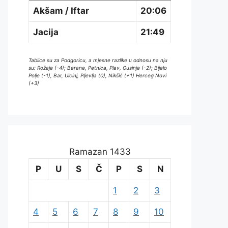
Akšam / Iftar
20:06
Jacija
21:49
Tablice su za Podgoricu, a mjesne razlike u odnosu na nju
su: Rožaje (-4); Berane, Petnica, Plav, Gusinje (-2); Bijelo
Polje (-1), Bar, Ulcinj, Pljevlja (0), Nikšić (+1) Herceg Novi
(+3)
Ramazan 1433
P
U
S
Č
P
S
N
1
2
3
4
5
6
7
8
9
10