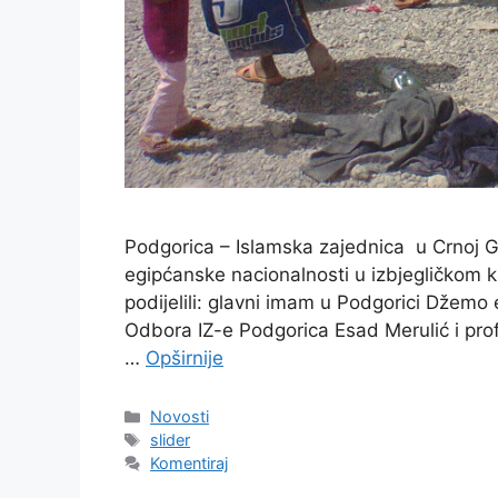
Podgorica – Islamska zajednica u Crnoj Go
egipćanske nacionalnosti u izbjegličkom k
podijelili: glavni imam u Podgorici Džemo 
Odbora IZ-e Podgorica Esad Merulić i pro
…
Opširnije
Kategorije
Novosti
Oznake
slider
Komentiraj