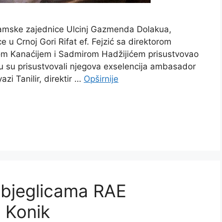
slamske zajednice Ulcinj Gazmenda Dolakua,
 u Crnoj Gori Rifat ef. Fejzić sa direktorom
m Kanaćijem i Sadmirom Hadžijićem prisustvovao
aru su prisustvovali njegova exselencija ambasador
zi Tanilir, direktir …
Opširnije
zbjeglicama RAE
 Konik