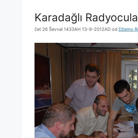
Karadağlı Radyocular
čet 26 Ševval 1433AH 13-9-2012AD
od
Džemo R