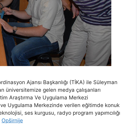
oordinasyon Ajansı Başkanlığı (TİKA) ile Süleyman
dan üniversitemize gelen medya çalışanları
itim Araştırma Ve Uygulama Merkezi
 ve Uygulama Merkezinde verilen eğitimde konuk
knolojisi, ses kurgusu, radyo program yapımcılığı
…
Opširnije