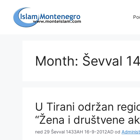
Preskoči
na
Po
sadržaj
Month: Ševval 1
U Tirani održan regi
“Žena i društvene ak
ned 29 Ševval 1433AH 16-9-2012AD
od
Administ