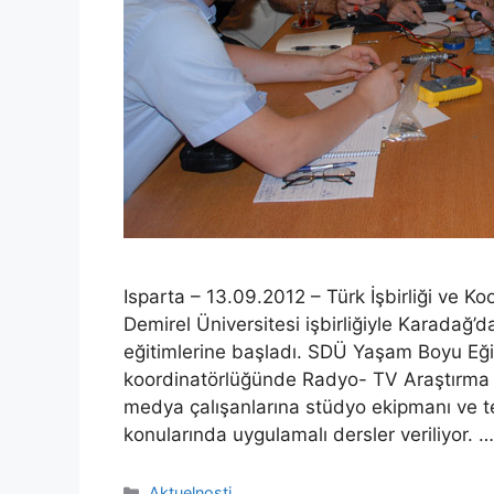
Isparta – 13.09.2012 – Türk İşbirliği ve K
Demirel Üniversitesi işbirliğiyle Karadağ’
eğitimlerine başladı. SDÜ Yaşam Boyu Eğ
koordinatörlüğünde Radyo- TV Araştırma
medya çalışanlarına stüdyo ekipmanı ve te
konularında uygulamalı dersler veriliyor. 
Kategorije
Aktuelnosti