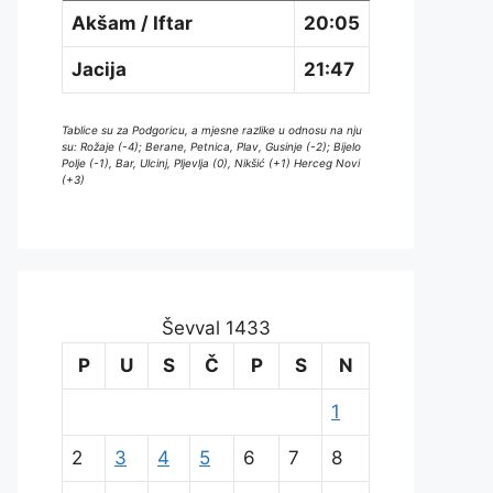
Akšam / Iftar
20:05
Jacija
21:47
Tablice su za Podgoricu, a mjesne razlike u odnosu na nju
su: Rožaje (-4); Berane, Petnica, Plav, Gusinje (-2); Bijelo
Polje (-1), Bar, Ulcinj, Pljevlja (0), Nikšić (+1) Herceg Novi
(+3)
Ševval 1433
P
U
S
Č
P
S
N
1
2
3
4
5
6
7
8