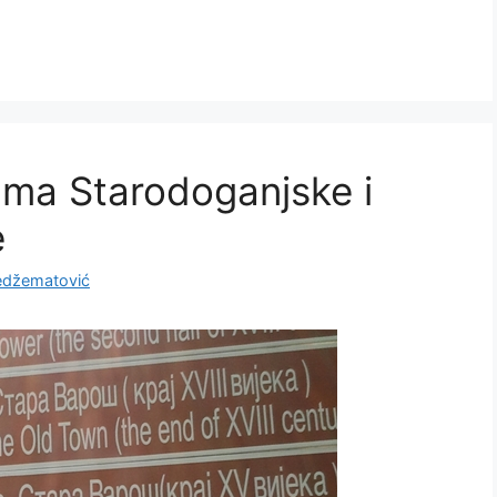
ama Starodoganjske i
e
džematović