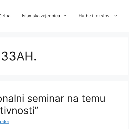
četna
Islamska zajednica
Hutbe i tekstovi
433AH.
onalni seminar na temu
tivnosti”
rator