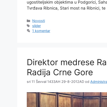
ugostiteljskim objektima u Podgorici, Saha
Tvrđava Ribnica, Stari most na Ribnici, te
Kategorije
Novosti
Oznake
slider
1 komentar
Direktor medrese Ra
Radija Crne Gore
sri 11 Ševval 1433AH 29-8-2012AD
od
Administra