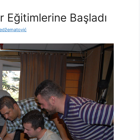
 Eğitimlerine Başladı
edžematović