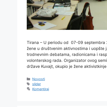
Tirana – U periodu od 07-09 septembra 20
žene u društvenim aktivnostima i uopšte 
trodnevnim debatama, radionicama i raspr
volonterskog rada. Organizator ovog semin
države Kuvajt, okupio je žene aktivistkinj
Kategorije
Novosti
Oznake
slider
Komentiraj