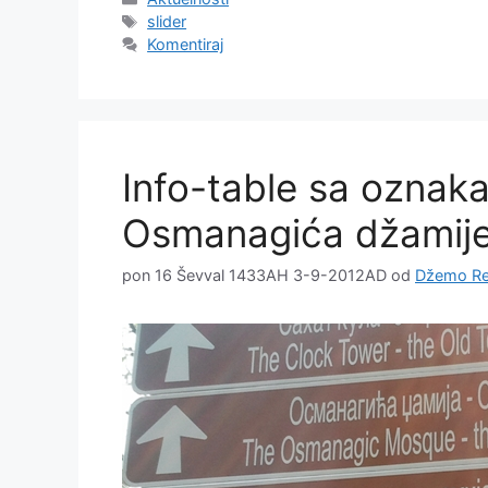
Oznake
slider
Komentiraj
Info-table sa oznak
Osmanagića džamij
pon 16 Ševval 1433AH 3-9-2012AD
od
Džemo Re