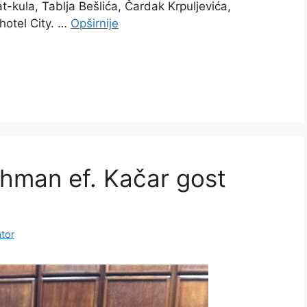
t-kula, Tablja Bešlića, Čardak Krpuljevića,
 hotel City. …
Opširnije
hman ef. Kačar gost
tor