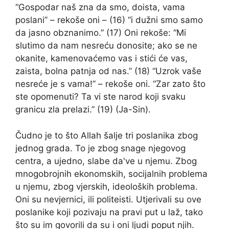
“Gospodar naš zna da smo, doista, vama
poslani” – rekoše oni – (16) “i dužni smo samo
da jasno obznanimo.” (17) Oni rekoše: “Mi
slutimo da nam nesreću donosite; ako se ne
okanite, kamenovaćemo vas i stići će vas,
zaista, bolna patnja od nas.” (18) “Uzrok vaše
nesreće je s vama!” – rekoše oni. “Zar zato što
ste opomenuti? Ta vi ste narod koji svaku
granicu zla prelazi.” (19) (Ja-Sin).
Čudno je to što Allah šalje tri poslanika zbog
jednog grada. To je zbog snage njegovog
centra, a ujedno, slabe da've u njemu. Zbog
mnogobrojnih ekonomskih, socijalnih problema
u njemu, zbog vjerskih, ideoloških problema.
Oni su nevjernici, ili politeisti. Utjerivali su ove
poslanike koji pozivaju na pravi put u laž, tako
što su im govorili da su i oni ljudi poput njih.