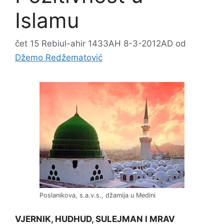
Islamu
čet 15 Rebiul-ahir 1433AH 8-3-2012AD
od
Džemo Redžematović
Poslanikova, s.a.v.s., džamija u Medini
VJERNIK, HUDHUD, SULEJMAN I MRAV