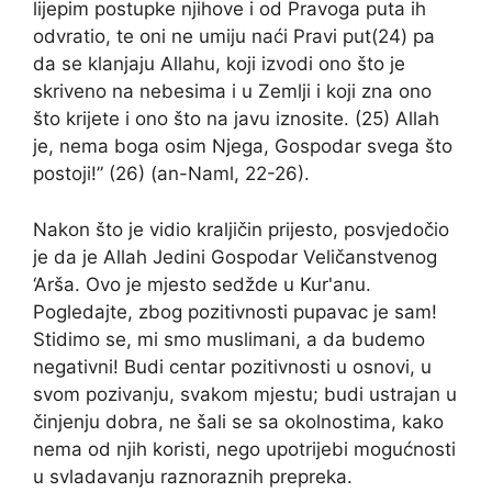
lijepim postupke njihove i od Pravoga puta ih
odvratio, te oni ne umiju naći Pravi put(24) pa
da se klanjaju Allahu, koji izvodi ono što je
skriveno na nebesima i u Zemlji i koji zna ono
što krijete i ono što na javu iznosite. (25) Allah
je, nema boga osim Njega, Gospodar svega što
postoji!” (26) (an-Naml, 22-26).
Nakon što je vidio kraljičin prijesto, posvjedočio
je da je Allah Jedini Gospodar Veličanstvenog
‘Arša. Ovo je mjesto sedžde u Kur'anu.
Pogledajte, zbog pozitivnosti pupavac je sam!
Stidimo se, mi smo muslimani, a da budemo
negativni! Budi centar pozitivnosti u osnovi, u
svom pozivanju, svakom mjestu; budi ustrajan u
činjenju dobra, ne šali se sa okolnostima, kako
nema od njih koristi, nego upotrijebi mogućnosti
u svladavanju raznoraznih prepreka.