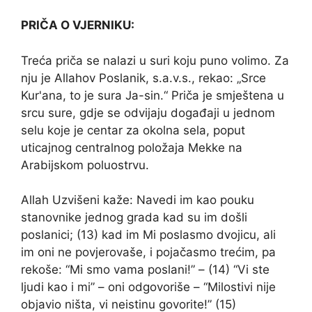
PRIČA O VJERNIKU:
Treća priča se nalazi u suri koju puno volimo. Za
nju je Allahov Poslanik, s.a.v.s., rekao: „Srce
Kur'ana, to je sura Ja-sin.“ Priča je smještena u
srcu sure, gdje se odvijaju događaji u jednom
selu koje je centar za okolna sela, poput
uticajnog centralnog položaja Mekke na
Arabijskom poluostrvu.
Allah Uzvišeni kaže: Navedi im kao pouku
stanovnike jednog grada kad su im došli
poslanici; (13) kad im Mi poslasmo dvojicu, ali
im oni ne povjerovaše, i pojačasmo trećim, pa
rekoše: “Mi smo vama poslani!” – (14) “Vi ste
ljudi kao i mi” – oni odgovoriše – “Milostivi nije
objavio ništa, vi neistinu govorite!” (15)