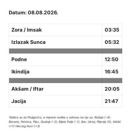
Datum: 08.08.2026.
Zora / Imsak
03:35
Izlazak Sunca
05:32
Podne
12:50
Ikindija
16:45
Akšam / Iftar
20:05
Jacija
21:47
Tablice su za Podgoricu, a mjesne razlike u odnosu na nju su: Rožaje (-4);
Berane, Petnica, Plav, Gusinje (-2); Bijelo Polje (-1), Bar, Ulcinj, Pljevlja (0), Nikšić
(+1) Herceg Novi (+3)