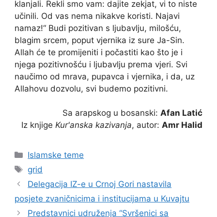
klanjali. Rekli smo vam: dajite zekjat, vi to niste
učinili. Od vas nema nikakve koristi. Najavi
namaz!“ Budi pozitivan s ljubavlju, milošću,
blagim srcem, poput vjernika iz sure Ja-Sin.
Allah će te promijeniti i počastiti kao što je i
njega pozitivnošću i ljubavlju prema vjeri. Svi
naučimo od mrava, pupavca i vjernika, i da, uz
Allahovu dozvolu, svi budemo pozitivni.
Sa arapskog u bosanski:
Afan Latić
Iz knjige
Kur'anska kazivanja
, autor:
Amr Halid
Kategorije
Islamske teme
Oznake
grid
Delegacija IZ-e u Crnoj Gori nastavila
posjete zvaničnicima i institucijama u Kuvajtu
Predstavnici udruženja “Svršenici sa