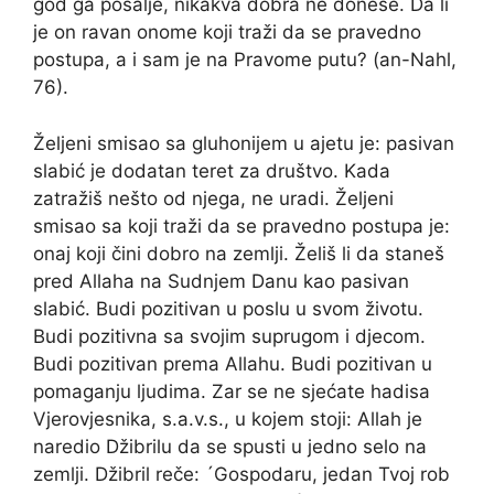
god ga pošalje, nikakva dobra ne donese. Da li
je on ravan onome koji traži da se pravedno
postupa, a i sam je na Pravome putu? (an-Nahl,
76).
Željeni smisao sa gluhonijem u ajetu je: pasivan
slabić je dodatan teret za društvo. Kada
zatražiš nešto od njega, ne uradi. Željeni
smisao sa koji traži da se pravedno postupa je:
onaj koji čini dobro na zemlji. Želiš li da staneš
pred Allaha na Sudnjem Danu kao pasivan
slabić. Budi pozitivan u poslu u svom životu.
Budi pozitivna sa svojim suprugom i djecom.
Budi pozitivan prema Allahu. Budi pozitivan u
pomaganju ljudima. Zar se ne sjećate hadisa
Vjerovjesnika, s.a.v.s., u kojem stoji: Allah je
naredio Džibrilu da se spusti u jedno selo na
zemlji. Džibril reče: ´Gospodaru, jedan Tvoj rob