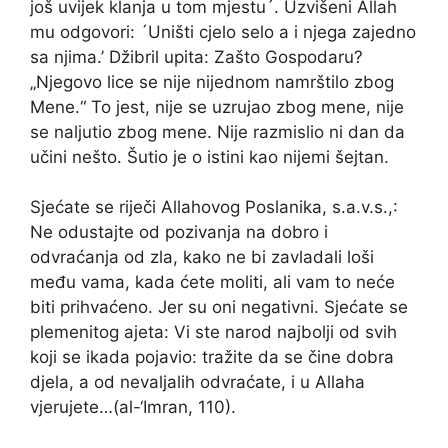
još uvijek klanja u tom mjestu´. Uzvišeni Allah
mu odgovori: ´Uništi cjelo selo a i njega zajedno
sa njima.’ Džibril upita: Zašto Gospodaru?
„Njegovo lice se nije nijednom namrštilo zbog
Mene.“ To jest, nije se uzrujao zbog mene, nije
se naljutio zbog mene. Nije razmislio ni dan da
učini nešto. Šutio je o istini kao nijemi šejtan.
Sjećate se riječi Allahovog Poslanika, s.a.v.s.,:
Ne odustajte od pozivanja na dobro i
odvraćanja od zla, kako ne bi zavladali loši
među vama, kada ćete moliti, ali vam to neće
biti prihvaćeno. Jer su oni negativni. Sjećate se
plemenitog ajeta: Vi ste narod najbolji od svih
koji se ikada pojavio: tražite da se čine dobra
djela, a od nevaljalih odvraćate, i u Allaha
vjerujete…(al-‘Imran, 110).