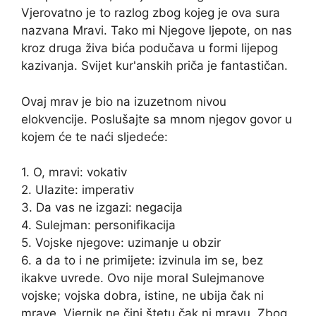
Vjerovatno je to razlog zbog kojeg je ova sura
nazvana Mravi. Tako mi Njegove ljepote, on nas
kroz druga živa bića podučava u formi lijepog
kazivanja. Svijet kur'anskih priča je fantastičan.
Ovaj mrav je bio na izuzetnom nivou
elokvencije. Poslušajte sa mnom njegov govor u
kojem će te naći sljedeće:
1. O, mravi: vokativ
2. Ulazite: imperativ
3. Da vas ne izgazi: negacija
4. Sulejman: personifikacija
5. Vojske njegove: uzimanje u obzir
6. a da to i ne primijete: izvinula im se, bez
ikakve uvrede. Ovo nije moral Sulejmanove
vojske; vojska dobra, istine, ne ubija čak ni
mrave. Vjernik ne čini štetu čak ni mravu. Zbog