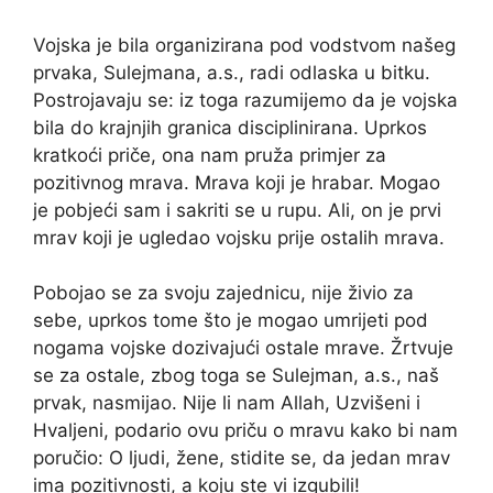
Vojska je bila organizirana pod vodstvom našeg
prvaka, Sulejmana, a.s., radi odlaska u bitku.
Postrojavaju se: iz toga razumijemo da je vojska
bila do krajnjih granica disciplinirana. Uprkos
kratkoći priče, ona nam pruža primjer za
pozitivnog mrava. Mrava koji je hrabar. Mogao
je pobjeći sam i sakriti se u rupu. Ali, on je prvi
mrav koji je ugledao vojsku prije ostalih mrava.
Pobojao se za svoju zajednicu, nije živio za
sebe, uprkos tome što je mogao umrijeti pod
nogama vojske dozivajući ostale mrave. Žrtvuje
se za ostale, zbog toga se Sulejman, a.s., naš
prvak, nasmijao. Nije li nam Allah, Uzvišeni i
Hvaljeni, podario ovu priču o mravu kako bi nam
poručio: O ljudi, žene, stidite se, da jedan mrav
ima pozitivnosti, a koju ste vi izgubili!