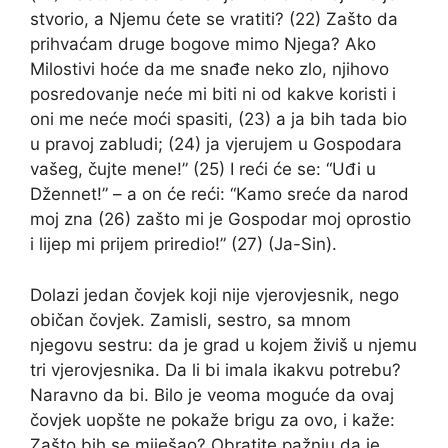
stvorio, a Njemu ćete se vratiti? (22) Zašto da
prihvaćam druge bogove mimo Njega? Ako
Milostivi hoće da me snađe neko zlo, njihovo
posredovanje neće mi biti ni od kakve koristi i
oni me neće moći spasiti, (23) a ja bih tada bio
u pravoj zabludi; (24) ja vjerujem u Gospodara
vašeg, čujte mene!” (25) I reći će se: “Uđi u
Džennet!” – a on će reći: “Kamo sreće da narod
moj zna (26) zašto mi je Gospodar moj oprostio
i lijep mi prijem priredio!” (27) (Ja-Sin).
Dolazi jedan čovjek koji nije vjerovjesnik, nego
običan čovjek. Zamisli, sestro, sa mnom
njegovu sestru: da je grad u kojem živiš u njemu
tri vjerovjesnika. Da li bi imala ikakvu potrebu?
Naravno da bi. Bilo je veoma moguće da ovaj
čovjek uopšte ne pokaže brigu za ovo, i kaže:
Zašto bih se miješao? Obratite pažnju da je