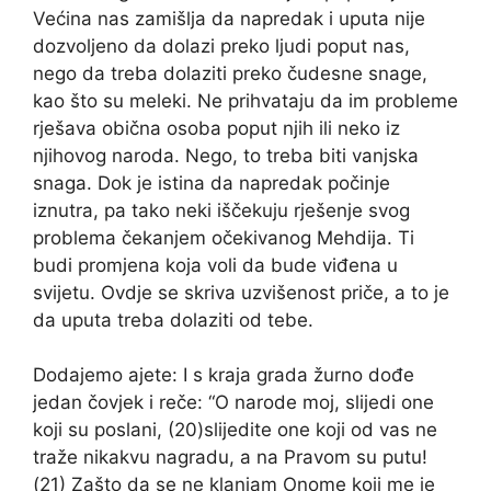
Većina nas zamišlja da napredak i uputa nije
dozvoljeno da dolazi preko ljudi poput nas,
nego da treba dolaziti preko čudesne snage,
kao što su meleki. Ne prihvataju da im probleme
rješava obična osoba poput njih ili neko iz
njihovog naroda. Nego, to treba biti vanjska
snaga. Dok je istina da napredak počinje
iznutra, pa tako neki iščekuju rješenje svog
problema čekanjem očekivanog Mehdija. Ti
budi promjena koja voli da bude viđena u
svijetu. Ovdje se skriva uzvišenost priče, a to je
da uputa treba dolaziti od tebe.
Dodajemo ajete: I s kraja grada žurno dođe
jedan čovjek i reče: “O narode moj, slijedi one
koji su poslani, (20)slijedite one koji od vas ne
traže nikakvu nagradu, a na Pravom su putu!
(21) Zašto da se ne klanjam Onome koji me je