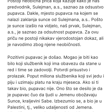
Postoji neobična priča koja kazuje kako je naš
predvodnik, Sulejman, a.s., saznao za odsustvo
pupavca. Dakle, mjesto pupavca na kojem se
nalazi zaklanja sunce od Sulejmana, a.s.. Pošto
je sunce izašlo na vidjelo, naš prvak, Sulejman,
a.s., je saznao za odsutnost pupavca. Za ovu
priču ne postoji nikakav vjerodostojan dokaz, ali
je navodimo zbog njene neobičnosti.
Pozitivni pupavac je došao. Mogao je biti kao
bilo koji službenik koji ima obavezu da stane u
red i time se zadovolji. Potvrdi prisustvo i
prolazak. Poput miliona službenika koji svi jedu i
piju i uzimaju platu na kraju mjeseca. Ako si ti
takav bio, pupavac nije. Ono što se desilo je da
je pupavac čuo da ljudi u Jemenu obožavaju
Sunce, kraljevini Sabe. Izbezumio se, a bio je u
Palestini, tj., veliko udaljenosti od Jemena.