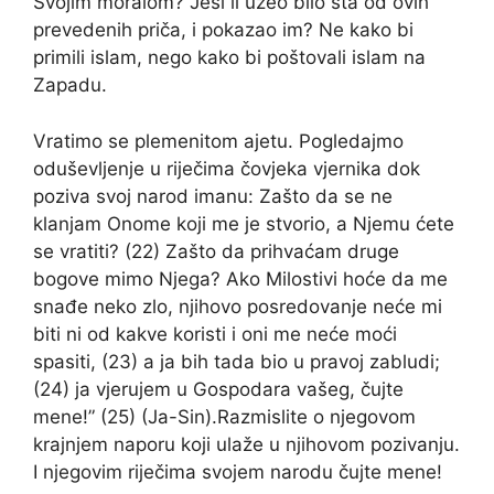
Svojim moralom? Jesi li uzeo bilo šta od ovih
prevedenih priča, i pokazao im? Ne kako bi
primili islam, nego kako bi poštovali islam na
Zapadu.
Vratimo se plemenitom ajetu. Pogledajmo
oduševljenje u riječima čovjeka vjernika dok
poziva svoj narod imanu: Zašto da se ne
klanjam Onome koji me je stvorio, a Njemu ćete
se vratiti? (22) Zašto da prihvaćam druge
bogove mimo Njega? Ako Milostivi hoće da me
snađe neko zlo, njihovo posredovanje neće mi
biti ni od kakve koristi i oni me neće moći
spasiti, (23) a ja bih tada bio u pravoj zabludi;
(24) ja vjerujem u Gospodara vašeg, čujte
mene!” (25) (Ja-Sin).Razmislite o njegovom
krajnjem naporu koji ulaže u njihovom pozivanju.
I njegovim riječima svojem narodu čujte mene!