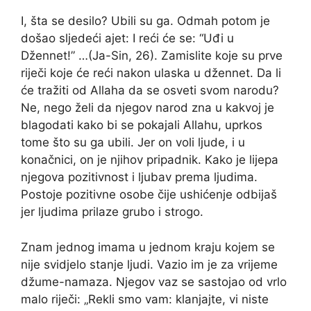
I, šta se desilo? Ubili su ga. Odmah potom je
došao sljedeći ajet: I reći će se: “Uđi u
Džennet!” …(Ja-Sin, 26). Zamislite koje su prve
riječi koje će reći nakon ulaska u džennet. Da li
će tražiti od Allaha da se osveti svom narodu?
Ne, nego želi da njegov narod zna u kakvoj je
blagodati kako bi se pokajali Allahu, uprkos
tome što su ga ubili. Jer on voli ljude, i u
konačnici, on je njihov pripadnik. Kako je lijepa
njegova pozitivnost i ljubav prema ljudima.
Postoje pozitivne osobe čije ushićenje odbijaš
jer ljudima prilaze grubo i strogo.
Znam jednog imama u jednom kraju kojem se
nije svidjelo stanje ljudi. Vazio im je za vrijeme
džume-namaza. Njegov vaz se sastojao od vrlo
malo riječi: „Rekli smo vam: klanjajte, vi niste