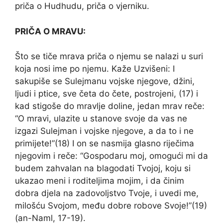
priča o Hudhudu, priča o vjerniku.
PRIČA O MRAVU:
Što se tiče mrava priča o njemu se nalazi u suri
koja nosi ime po njemu. Kaže Uzvišeni: I
sakupiše se Sulejmanu vojske njegove, džini,
ljudi i ptice, sve četa do čete, postrojeni, (17) i
kad stigoše do mravlje doline, jedan mrav reče:
“O mravi, ulazite u stanove svoje da vas ne
izgazi Sulejman i vojske njegove, a da to i ne
primijete!”(18) I on se nasmija glasno riječima
njegovim i reče: “Gospodaru moj, omogući mi da
budem zahvalan na blagodati Tvojoj, koju si
ukazao meni i roditeljima mojim, i da činim
dobra djela na zadovoljstvo Tvoje, i uvedi me,
milošću Svojom, među dobre robove Svoje!”(19)
(an-Naml, 17-19).