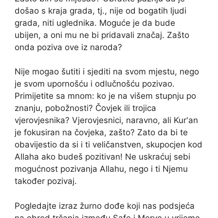
došao s kraja grada, tj., nije od bogatih ljudi
grada, niti uglednika. Moguće je da bude
ubijen, a oni mu ne bi pridavali značaj. Zašto
onda poziva ove iz naroda?
Nije mogao šutiti i sjediti na svom mjestu, nego
je svom upornošću i odlučnošću pozivao.
Primijetite sa mnom: ko je na višem stupnju po
znanju, pobožnosti? Čovjek ili trojica
vjerovjesnika? Vjerovjesnici, naravno, ali Kur'an
je fokusiran na čovjeka, zašto? Zato da bi te
obavijestio da si i ti veličanstven, skupocjen kod
Allaha ako budeš pozitivan! Ne uskraćuj sebi
mogućnost pozivanja Allahu, nego i ti Njemu
također pozivaj.
Pogledajte izraz žurno dođe koji nas podsjeća
na obred trčanja između Safe i Merve u vrijeme