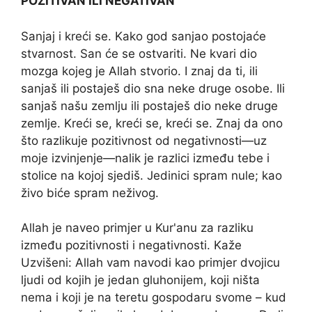
POZITIVAN ILI NEGATIVAN
Sanjaj i kreći se. Kako god sanjao postojaće
stvarnost. San će se ostvariti. Ne kvari dio
mozga kojeg je Allah stvorio. I znaj da ti, ili
sanjaš ili postaješ dio sna neke druge osobe. Ili
sanjaš našu zemlju ili postaješ dio neke druge
zemlje. Kreći se, kreći se, kreći se. Znaj da ono
što razlikuje pozitivnost od negativnosti—uz
moje izvinjenje—nalik je razlici između tebe i
stolice na kojoj sjediš. Jedinici spram nule; kao
živo biće spram neživog.
Allah je naveo primjer u Kur'anu za razliku
između pozitivnosti i negativnosti. Kaže
Uzvišeni: Allah vam navodi kao primjer dvojicu
ljudi od kojih je jedan gluhonijem, koji ništa
nema i koji je na teretu gospodaru svome – kud