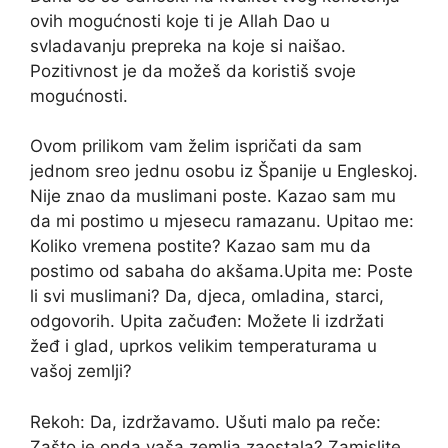
ovih mogućnosti koje ti je Allah Dao u
svladavanju prepreka na koje si naišao.
Pozitivnost je da možeš da koristiš svoje
mogućnosti.
Ovom prilikom vam želim ispričati da sam
jednom sreo jednu osobu iz Španije u Engleskoj.
Nije znao da muslimani poste. Kazao sam mu
da mi postimo u mjesecu ramazanu. Upitao me:
Koliko vremena postite? Kazao sam mu da
postimo od sabaha do akšama.Upita me: Poste
li svi muslimani? Da, djeca, omladina, starci,
odgovorih. Upita začuđen: Možete li izdržati
žeđ i glad, uprkos velikim temperaturama u
vašoj zemlji?
Rekoh: Da, izdržavamo. Ušuti malo pa reče:
Zašto je onda vaša zemlja zaostala? Zamislite