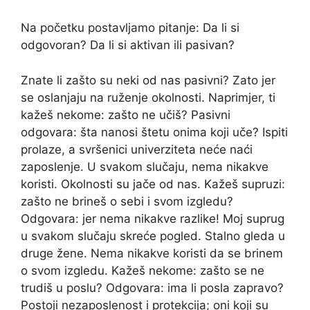
Na početku postavljamo pitanje: Da li si
odgovoran? Da li si aktivan ili pasivan?
Znate li zašto su neki od nas pasivni? Zato jer
se oslanjaju na ruženje okolnosti. Naprimjer, ti
kažeš nekome: zašto ne učiš? Pasivni
odgovara: šta nanosi štetu onima koji uče? Ispiti
prolaze, a svršenici univerziteta neće naći
zaposlenje. U svakom slučaju, nema nikakve
koristi. Okolnosti su jače od nas. Kažeš supruzi:
zašto ne brineš o sebi i svom izgledu?
Odgovara: jer nema nikakve razlike! Moj suprug
u svakom slučaju skreće pogled. Stalno gleda u
druge žene. Nema nikakve koristi da se brinem
o svom izgledu. Kažeš nekome: zašto se ne
trudiš u poslu? Odgovara: ima li posla zapravo?
Postoji nezaposlenost i protekcija; oni koji su