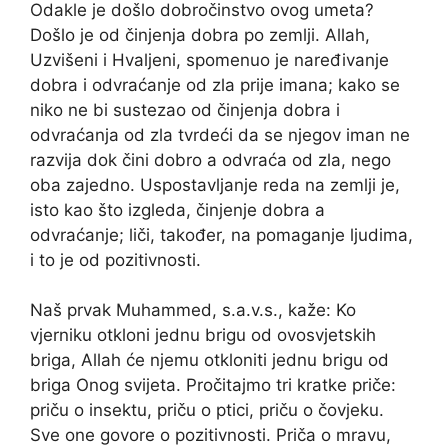
Odakle je došlo dobročinstvo ovog umeta?
Došlo je od činjenja dobra po zemlji. Allah,
Uzvišeni i Hvaljeni, spomenuo je naređivanje
dobra i odvraćanje od zla prije imana; kako se
niko ne bi sustezao od činjenja dobra i
odvraćanja od zla tvrdeći da se njegov iman ne
razvija dok čini dobro a odvraća od zla, nego
oba zajedno. Uspostavljanje reda na zemlji je,
isto kao što izgleda, činjenje dobra a
odvraćanje; liči, također, na pomaganje ljudima,
i to je od pozitivnosti.
Naš prvak Muhammed, s.a.v.s., kaže: Ko
vjerniku otkloni jednu brigu od ovosvjetskih
briga, Allah će njemu otkloniti jednu brigu od
briga Onog svijeta. Pročitajmo tri kratke priče:
priču o insektu, priču o ptici, priču o čovjeku.
Sve one govore o pozitivnosti. Priča o mravu,