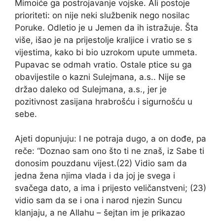
Mimoiće ga postrojavanje vojske. Ali postoje
prioriteti: on nije neki službenik nego nosilac
Poruke. Odletio je u Jemen da ih istražuje. Šta
više, išao je na prijestolje kraljice i vratio se s
vijestima, kako bi bio uzrokom upute ummeta.
Pupavac se odmah vratio. Ostale ptice su ga
obavijestile o kazni Sulejmana, a.s.. Nije se
držao daleko od Sulejmana, a.s., jer je
pozitivnost zasijana hrabrošću i sigurnošću u
sebe.
Ajeti dopunjuju: I ne potraja dugo, a on dođe, pa
reče: “Doznao sam ono što ti ne znaš, iz Sabe ti
donosim pouzdanu vijest.(22) Vidio sam da
jedna žena njima vlada i da joj je svega i
svačega dato, a ima i prijesto veličanstveni; (23)
vidio sam da se i ona i narod njezin Suncu
klanjaju, a ne Allahu – šejtan im je prikazao