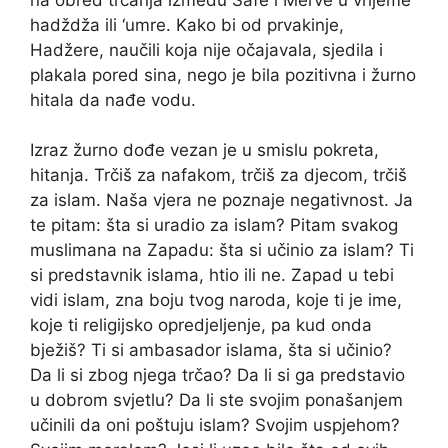
hadždža ili ‘umre. Kako bi od prvakinje,
Hadžere, naučili koja nije očajavala, sjedila i
plakala pored sina, nego je bila pozitivna i žurno
hitala da nađe vodu.
Izraz žurno dođe vezan je u smislu pokreta,
hitanja. Trčiš za nafakom, trčiš za djecom, trčiš
za islam. Naša vjera ne poznaje negativnost. Ja
te pitam: šta si uradio za islam? Pitam svakog
muslimana na Zapadu: šta si učinio za islam? Ti
si predstavnik islama, htio ili ne. Zapad u tebi
vidi islam, zna boju tvog naroda, koje ti je ime,
koje ti religijsko opredjeljenje, pa kud onda
bježiš? Ti si ambasador islama, šta si učinio?
Da li si zbog njega trčao? Da li si ga predstavio
u dobrom svjetlu? Da li ste svojim ponašanjem
učinili da oni poštuju islam? Svojim uspjehom?