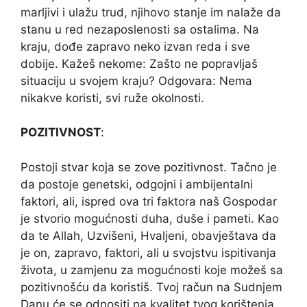
marljivi i ulažu trud, njihovo stanje im nalaže da
stanu u red nezaposlenosti sa ostalima. Na
kraju, dođe zapravo neko izvan reda i sve
dobije. Kažeš nekome: Zašto ne popravljaš
situaciju u svojem kraju? Odgovara: Nema
nikakve koristi, svi ruže okolnosti.
POZITIVNOST
:
Postoji stvar koja se zove pozitivnost. Tačno je
da postoje genetski, odgojni i ambijentalni
faktori, ali, ispred ova tri faktora naš Gospodar
je stvorio mogućnosti duha, duše i pameti. Kao
da te Allah, Uzvišeni, Hvaljeni, obavještava da
je on, zapravo, faktori, ali u svojstvu ispitivanja
života, u zamjenu za mogućnosti koje možeš sa
pozitivnošću da koristiš. Tvoj račun na Sudnjem
Danu će se odnositi na kvalitet tvog korištenja