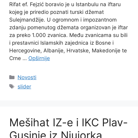
Rifat ef. Fejzić boravio je u Istanbulu na iftaru
kojeg je priredio poznati turski džemat
Sulejmandžije. U ogromnom i impozantnom
zdanju pomenutog džemata organizovan je iftar
za preko 1.000 zvanica. Među zvanicama su bili
i prestavnici Islamskih zajednica iz Bosne i
Hercegovine, Albanije, Hrvatske, Makedonije te
Crne …
Opširnije
Kategorije
Novosti
Oznake
slider
Mešihat IZ-e i IKC Plav-
Gusinje iz Njujorka