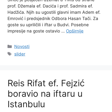
prof. Džemala ef. Dacića i prof. Sadmira ef.
Hadžića. Njih su ugostili glavni imam Adem ef.
Emrović i predsjednik Odbora Hasan Tači. Za
goste su upriličili i iftar u Budvi. Posebne
impresije na goste ostavio …
Opširnije
Kategorije
Novosti
Oznake
slider
Reis Rifat ef. Fejzić
boravio na iftaru u
Istanbulu