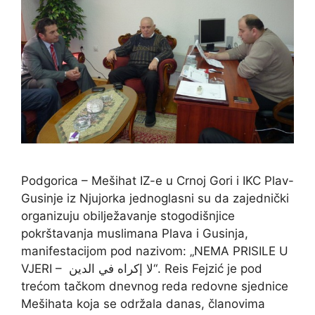
Podgorica – Mešihat IZ-e u Crnoj Gori i IKC Plav-
Gusinje iz Njujorka jednoglasni su da zajednički
organizuju obilježavanje stogodišnjice
pokrštavanja muslimana Plava i Gusinja,
manifestacijom pod nazivom: „NEMA PRISILE U
VJERI – لا إكراه في الدين“. Reis Fejzić je pod
trećom tačkom dnevnog reda redovne sjednice
Mešihata koja se održala danas, članovima