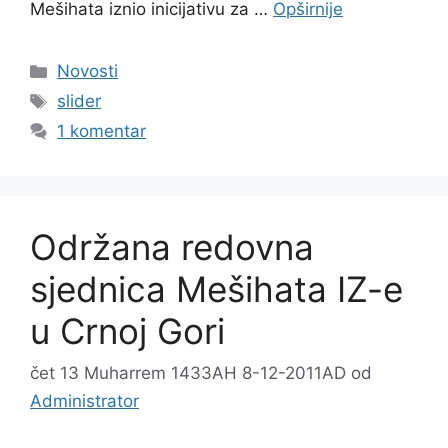
Mešihata iznio inicijativu za …
Opširnije
Kategorije
Novosti
Oznake
slider
1 komentar
Održana redovna
sjednica Mešihata IZ-e
u Crnoj Gori
čet 13 Muharrem 1433AH 8-12-2011AD
od
Administrator