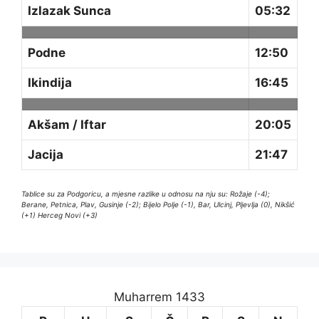
Izlazak Sunca
05:32
Podne
12:50
Ikindija
16:45
Akšam / Iftar
20:05
Jacija
21:47
Tablice su za Podgoricu, a mjesne razlike u odnosu na nju su: Rožaje (-4);
Berane, Petnica, Plav, Gusinje (-2); Bijelo Polje (-1), Bar, Ulcinj, Pljevlja (0), Nikšić
(+1) Herceg Novi (+3)
Muharrem 1433