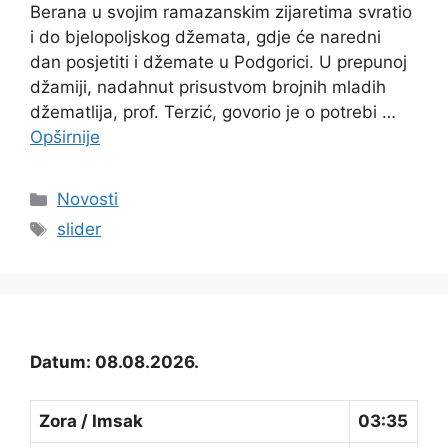
Berana u svojim ramazanskim zijaretima svratio
i do bjelopoljskog džemata, gdje će naredni
dan posjetiti i džemate u Podgorici. U prepunoj
džamiji, nadahnut prisustvom brojnih mladih
džematlija, prof. Terzić, govorio je o potrebi …
Opširnije
Kategorije
Novosti
Oznake
slider
Datum: 08.08.2026.
Zora / Imsak
03:35