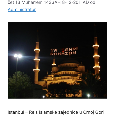
čet 13 Muharrem 1433AH 8-12-2011AD
od
Administrator
Istanbul – Reis Islamske zajednice u Crnoj Gori