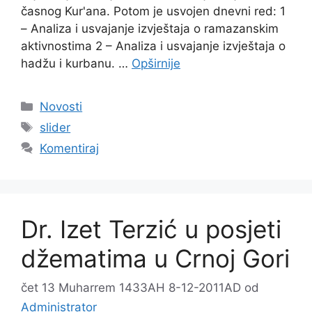
časnog Kur'ana. Potom je usvojen dnevni red: 1
– Analiza i usvajanje izvještaja o ramazanskim
aktivnostima 2 – Analiza i usvajanje izvještaja o
hadžu i kurbanu. …
Opširnije
Kategorije
Novosti
Oznake
slider
Komentiraj
Dr. Izet Terzić u posjeti
džematima u Crnoj Gori
čet 13 Muharrem 1433AH 8-12-2011AD
od
Administrator