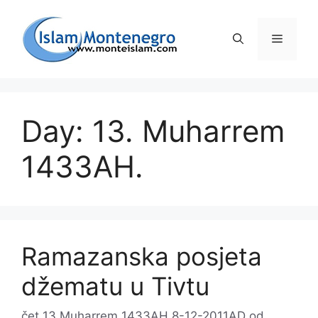
Preskoči
na
Izborni
sadržaj
Day: 13. Muharrem
1433AH.
Ramazanska posjeta
džematu u Tivtu
čet 13 Muharrem 1433AH 8-12-2011AD
od