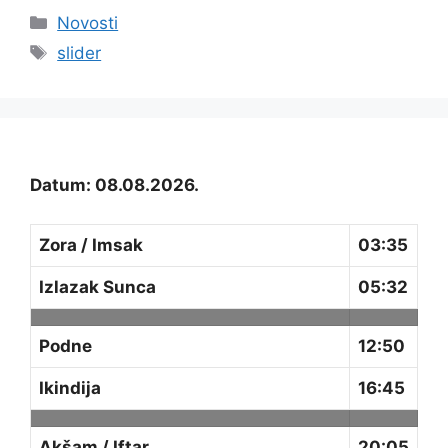
Kategorije
Novosti
Oznake
slider
Datum: 08.08.2026.
Zora / Imsak
03:35
Izlazak Sunca
05:32
Podne
12:50
Ikindija
16:45
Akšam / Iftar
20:05