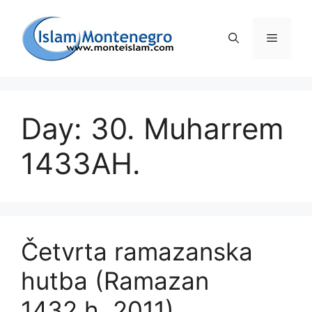
Preskoči
na
Izborni
sadržaj
Day: 30. Muharrem
1433AH.
Četvrta ramazanska
hutba (Ramazan
1432.h. 2011)