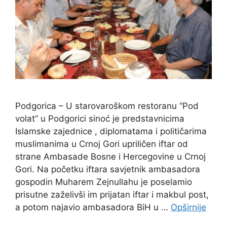
Podgorica – U starovaroškom restoranu “Pod
volat” u Podgorici sinoć je predstavnicima
Islamske zajednice , diplomatama i političarima
muslimanima u Crnoj Gori upriličen iftar od
strane Ambasade Bosne i Hercegovine u Crnoj
Gori. Na početku iftara savjetnik ambasadora
gospodin Muharem Zejnullahu je poselamio
prisutne zaželivši im prijatan iftar i makbul post,
a potom najavio ambasadora BiH u …
Opširnije