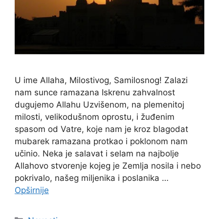
U ime Allaha, Milostivog, Samilosnog! Zalazi
nam sunce ramazana Iskrenu zahvalnost
dugujemo Allahu Uzvišenom, na plemenitoj
milosti, velikodušnom oprostu, i žuđenim
spasom od Vatre, koje nam je kroz blagodat
mubarek ramazana protkao i poklonom nam
učinio. Neka je salavat i selam na najbolje
Allahovo stvorenje kojeg je Zemlja nosila i nebo
pokrivalo, našeg miljenika i poslanika …
Opširnije
Kategorije