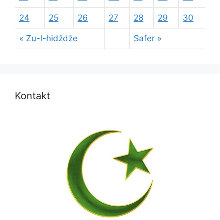
24
25
26
27
28
29
30
« Zu-l-hidždže
Safer »
Kontakt