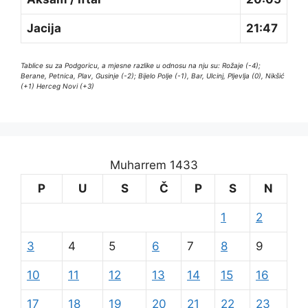
Jacija
21:47
Tablice su za Podgoricu, a mjesne razlike u odnosu na nju su: Rožaje (-4);
Berane, Petnica, Plav, Gusinje (-2); Bijelo Polje (-1), Bar, Ulcinj, Pljevlja (0), Nikšić
(+1) Herceg Novi (+3)
Muharrem 1433
P
U
S
Č
P
S
N
1
2
3
4
5
6
7
8
9
10
11
12
13
14
15
16
17
18
19
20
21
22
23