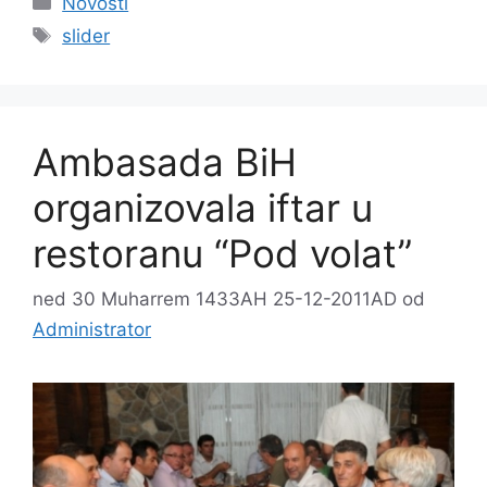
Novosti
Oznake
slider
Ambasada BiH
organizovala iftar u
restoranu “Pod volat”
ned 30 Muharrem 1433AH 25-12-2011AD
od
Administrator