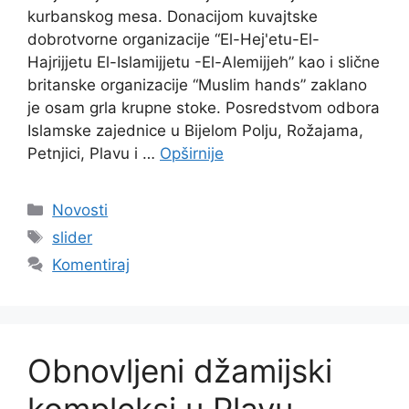
kurbanskog mesa. Donacijom kuvajtske
dobrotvorne organizacije “El-Hej'etu-El-
Hajrijjetu El-Islamijjetu -El-Alemijjeh” kao i slične
britanske organizacije “Muslim hands” zaklano
je osam grla krupne stoke. Posredstvom odbora
Islamske zajednice u Bijelom Polju, Rožajama,
Petnjici, Plavu i …
Opširnije
Kategorije
Novosti
Oznake
slider
Komentiraj
Obnovljeni džamijski
kompleksi u Plavu