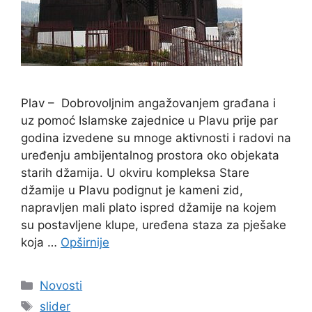
Plav – Dobrovoljnim angažovanjem građana i
uz pomoć Islamske zajednice u Plavu prije par
godina izvedene su mnoge aktivnosti i radovi na
uređenju ambijentalnog prostora oko objekata
starih džamija. U okviru kompleksa Stare
džamije u Plavu podignut je kameni zid,
napravljen mali plato ispred džamije na kojem
su postavljene klupe, uređena staza za pješake
koja …
Opširnije
Kategorije
Novosti
Oznake
slider