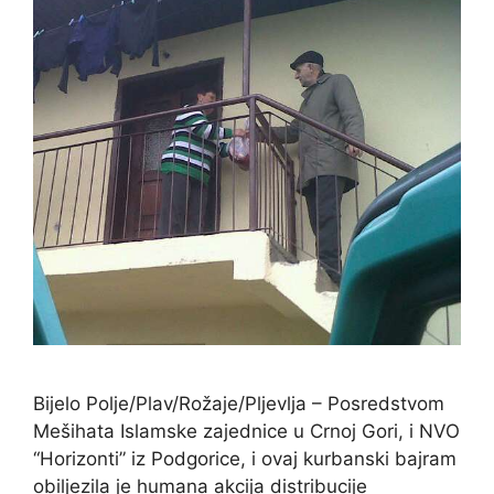
Bijelo Polje/Plav/Rožaje/Pljevlja – Posredstvom
Mešihata Islamske zajednice u Crnoj Gori, i NVO
“Horizonti” iz Podgorice, i ovaj kurbanski bajram
obiljezila je humana akcija distribucije