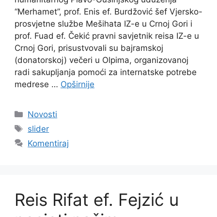
“Merhamet”, prof. Enis ef. Burdžović šef Vjersko-
prosvjetne službe Mešihata IZ-e u Crnoj Gori i
prof. Fuad ef. Čekić pravni savjetnik reisa IZ-e u
Crnoj Gori, prisustvovali su bajramskoj
(donatorskoj) večeri u Olpima, organizovanoj
radi sakupljanja pomoći za internatske potrebe
medrese …
Opširnije
Kategorije
Novosti
Oznake
slider
Komentiraj
Reis Rifat ef. Fejzić u