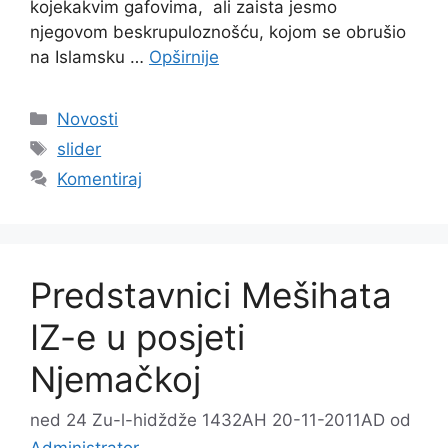
kojekakvim gafovima, ali zaista jesmo
njegovom beskrupuloznošću, kojom se obrušio
na Islamsku …
Opširnije
Kategorije
Novosti
Oznake
slider
Komentiraj
Predstavnici Mešihata
IZ-e u posjeti
Njemačkoj
ned 24 Zu-l-hidždže 1432AH 20-11-2011AD
od