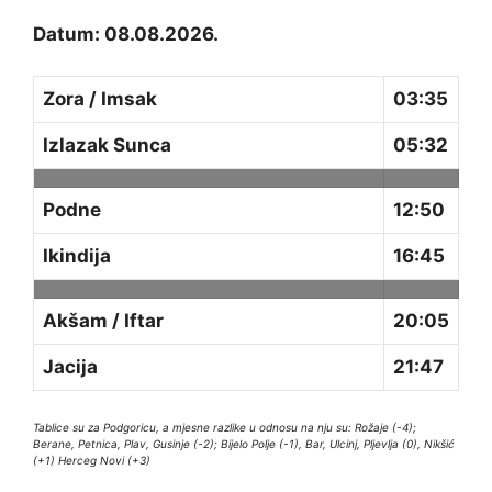
Datum: 08.08.2026.
Zora / Imsak
03:35
Izlazak Sunca
05:32
Podne
12:50
Ikindija
16:45
Akšam / Iftar
20:05
Jacija
21:47
Tablice su za Podgoricu, a mjesne razlike u odnosu na nju su: Rožaje (-4);
Berane, Petnica, Plav, Gusinje (-2); Bijelo Polje (-1), Bar, Ulcinj, Pljevlja (0), Nikšić
(+1) Herceg Novi (+3)