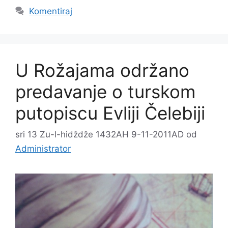
Komentiraj
U Rožajama održano
predavanje o turskom
putopiscu Evliji Čelebiji
sri 13 Zu-l-hidždže 1432AH 9-11-2011AD
od
Administrator