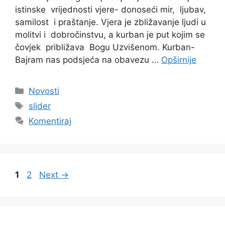
istinske vrijednosti vjere- donoseći mir, ljubav,
samilost i praštanje. Vjera je zbližavanje ljudi u
molitvi i dobročinstvu, a kurban je put kojim se
čovjek približava Bogu Uzvišenom. Kurban-
Bajram nas podsjeća na obavezu …
Opširnije
Kategorije
Novosti
Oznake
slider
Komentiraj
Page
Page
1
2
Next
→