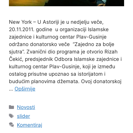
New York – U Astoriji je u nedjelju veče,
20.11.2011. godine u organizaciji Islamske
zajednice i kulturnog centar Plav-Gusinje
održano donatorsko veče “Zajedno za bolje
sjutra”. Zvanični dio programa je otvorio Rizah
Čekić, predsjednik Odbora Islamske zajednice i
kulturnog centar Plav-Gusinje, koji je između
ostalog prisutne upoznao sa istorijatom i
budućim planovima džemata. Ovoj donatorskoj
…
Opširnije
Kategorije
Novosti
Oznake
slider
Komentiraj