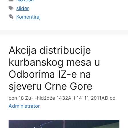
Oznake
slider
Komentiraj
Akcija distribucije
kurbanskog mesa u
Odborima IZ-e na
sjeveru Crne Gore
pon 18 Zu-l-hidždže 1432AH 14-11-2011AD
od
Administrator