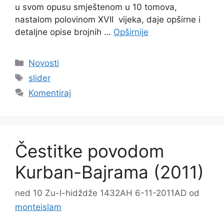
u svom opusu smještenom u 10 tomova,
nastalom polovinom XVII vijeka, daje opširne i
detaljne opise brojnih …
Opširnije
Kategorije
Novosti
Oznake
slider
Komentiraj
Čestitke povodom
Kurban-Bajrama (2011)
ned 10 Zu-l-hidždže 1432AH 6-11-2011AD
od
monteislam