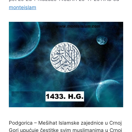
monteislam
Podgorica – Mešihat Islamske zajednice u Crnoj
Gori upućuje čestitke svim muslimanima u Crnoj