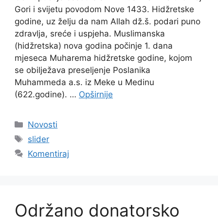
Gori i svijetu povodom Nove 1433. Hidžretske
godine, uz želju da nam Allah dž.š. podari puno
zdravlja, sreće i uspjeha. Muslimanska
(hidžretska) nova godina počinje 1. dana
mjeseca Muharema hidžretske godine, kojom
se obilježava preseljenje Poslanika
Muhammeda a.s. iz Meke u Medinu
(622.godine). …
Opširnije
Kategorije
Novosti
Oznake
slider
Komentiraj
Održano donatorsko