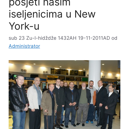
posjeti našim
iseljenicima u New
York-u
sub 23 Zu-l-hidždže 1432AH 19-11-2011AD
od
Administrator