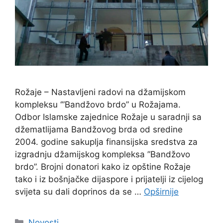
Rožaje – Nastavljeni radovi na džamijskom
kompleksu ‘”Bandžovo brdo” u Rožajama.
Odbor Islamske zajednice Rožaje u saradnji sa
džematlijama Bandžovog brda od sredine
2004. godine sakuplja finansijska sredstva za
izgradnju džamijskog kompleksa ”Bandžovo
brdo”. Brojni donatori kako iz opštine Rožaje
tako i iz bošnjačke dijaspore i prijatelji iz cijelog
svijeta su dali doprinos da se …
Opširnije
Kategorije
Novosti