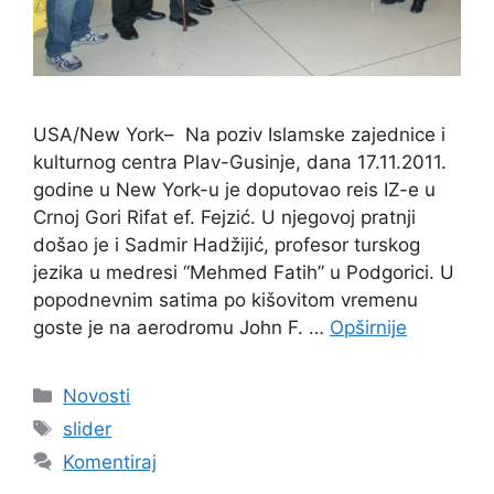
USA/New York– Na poziv Islamske zajednice i
kulturnog centra Plav-Gusinje, dana 17.11.2011.
godine u New York-u je doputovao reis IZ-e u
Crnoj Gori Rifat ef. Fejzić. U njegovoj pratnji
došao je i Sadmir Hadžijić, profesor turskog
jezika u medresi “Mehmed Fatih” u Podgorici. U
popodnevnim satima po kišovitom vremenu
goste je na aerodromu John F. …
Opširnije
Kategorije
Novosti
Oznake
slider
Komentiraj