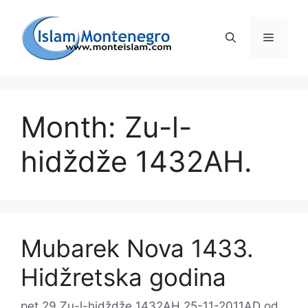
Preskoči
na
Izborni
sadržaj
Month: Zu-l-
hidždže 1432AH.
Mubarek Nova 1433.
Hidžretska godina
pet 29 Zu-l-hidždže 1432AH 25-11-2011AD
od