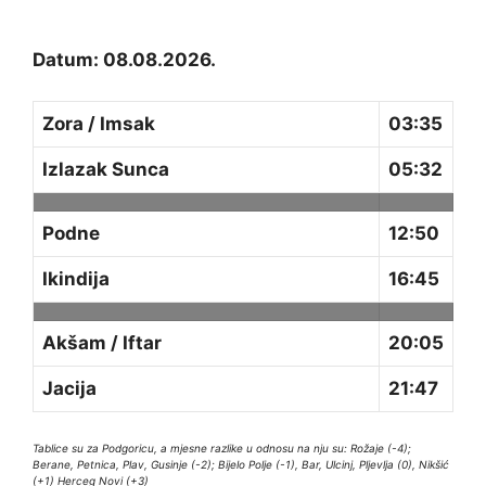
Datum: 08.08.2026.
Zora / Imsak
03:35
Izlazak Sunca
05:32
Podne
12:50
Ikindija
16:45
Akšam / Iftar
20:05
Jacija
21:47
Tablice su za Podgoricu, a mjesne razlike u odnosu na nju su: Rožaje (-4);
Berane, Petnica, Plav, Gusinje (-2); Bijelo Polje (-1), Bar, Ulcinj, Pljevlja (0), Nikšić
(+1) Herceg Novi (+3)