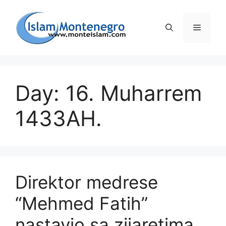
Preskoči
na
Izborni
sadržaj
Day: 16. Muharrem
1433AH.
Direktor medrese
“Mehmed Fatih”
nastavio sa zijaretima