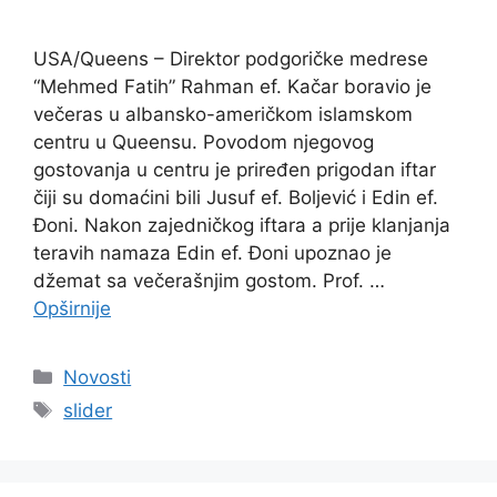
USA/Queens – Direktor podgoričke medrese
“Mehmed Fatih” Rahman ef. Kačar boravio je
večeras u albansko-američkom islamskom
centru u Queensu. Povodom njegovog
gostovanja u centru je priređen prigodan iftar
čiji su domaćini bili Jusuf ef. Boljević i Edin ef.
Đoni. Nakon zajedničkog iftara a prije klanjanja
teravih namaza Edin ef. Đoni upoznao je
džemat sa večerašnjim gostom. Prof. …
Opširnije
Kategorije
Novosti
Oznake
slider