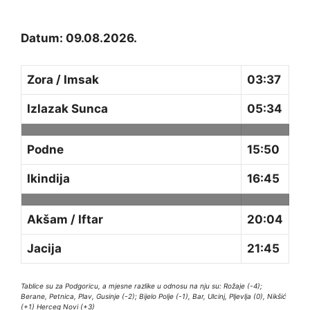
Datum: 09.08.2026.
Zora / Imsak
03:37
Izlazak Sunca
05:34
Podne
15:50
Ikindija
16:45
Akšam / Iftar
20:04
Jacija
21:45
Tablice su za Podgoricu, a mjesne razlike u odnosu na nju su: Rožaje (-4);
Berane, Petnica, Plav, Gusinje (-2); Bijelo Polje (-1), Bar, Ulcinj, Pljevlja (0), Nikšić
(+1) Herceg Novi (+3)