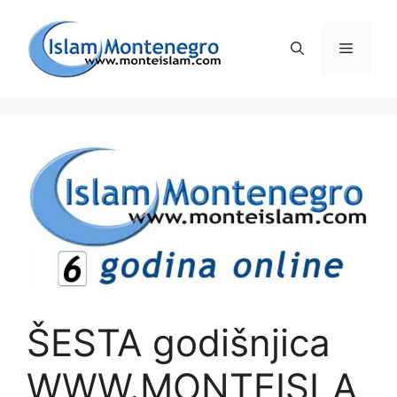
Preskoči
na
Izborni
sadržaj
ŠESTA godišnjica
WWW.MONTEISLA