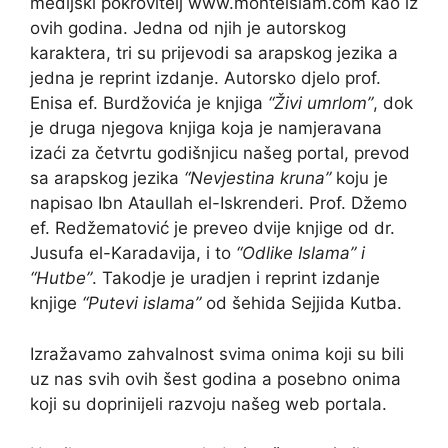
medijski pokrovitelj www.monteislam.com kao iz
ovih godina. Jedna od njih je autorskog
karaktera, tri su prijevodi sa arapskog jezika a
jedna je reprint izdanje. Autorsko djelo prof.
Enisa ef. Burdžovića je knjiga
“Živi umrlom”
, dok
je druga njegova knjiga koja je namjeravana
izaći za četvrtu godišnjicu našeg portal, prevod
sa arapskog jezika
“Nevjestina kruna”
koju je
napisao Ibn Ataullah el-Iskrenderi. Prof. Džemo
ef. Redžematović je preveo dvije knjige od dr.
Jusufa el-Karadavija, i to
“Odlike Islama” i
“Hutbe”
. Takodje je uradjen i reprint izdanje
knjige
“Putevi islama”
od šehida Sejjida Kutba.
Izražavamo zahvalnost svima onima koji su bili
uz nas svih ovih šest godina a posebno onima
koji su doprinijeli razvoju našeg web portala.