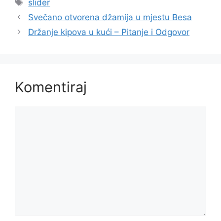
Oznake
slider
Svečano otvorena džamija u mjestu Besa
Držanje kipova u kući – Pitanje i Odgovor
Komentiraj
Komentar