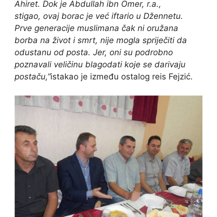
Ahiret. Dok je Abdullah ibn Omer, r.a.,
stigao, ovaj borac je već iftario u Džennetu.
Prve generacije muslimana čak ni oružana
borba na život i smrt, nije mogla spriječiti da
odustanu od posta. Jer, oni su podrobno
poznavali veličinu blagodati koje se darivaju
postaču,”
istakao je između ostalog reis Fejzić.