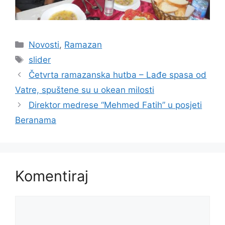
Kategorije
Novosti
,
Ramazan
Oznake
slider
Četvrta ramazanska hutba – Lađe spasa od
Vatre, spuštene su u okean milosti
Direktor medrese “Mehmed Fatih” u posjeti
Beranama
Komentiraj
Komentar