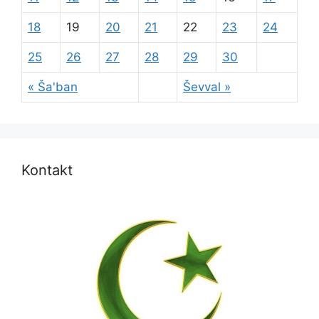
18
19
20
21
22
23
24
25
26
27
28
29
30
« Ša'ban
Ševval »
Kontakt