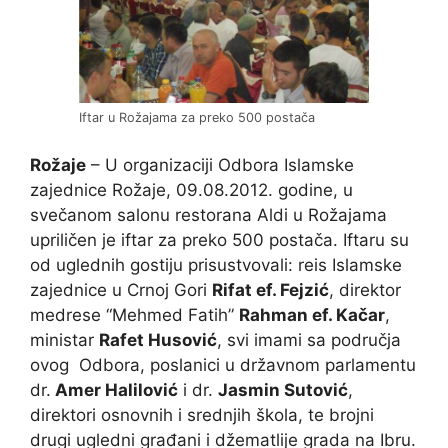
Iftar u Rožajama za preko 500 postača
Rožaje
– U organizaciji Odbora Islamske
zajednice Rožaje, 09.08.2012. godine, u
svečanom salonu restorana Aldi u Rožajama
upriličen je iftar za preko 500 postača. Iftaru su
od uglednih gostiju prisustvovali: reis Islamske
zajednice u Crnoj Gori
Rifat ef. Fejzić
, direktor
medrese “Mehmed Fatih”
Rahman ef. Kačar
,
ministar
Rafet Husović
, svi imami sa područja
ovog Odbora, poslanici u državnom parlamentu
dr.
Amer Halilović
i dr.
Jasmin Sutović
,
direktori osnovnih i srednjih škola, te brojni
drugi ugledni građani i džematlije grada na Ibru.