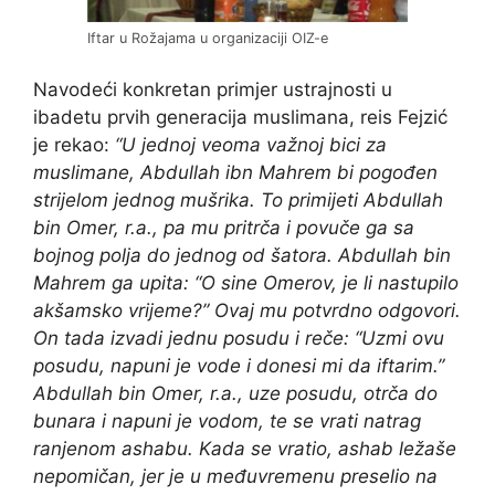
Iftar u Rožajama u organizaciji OIZ-e
Navodeći konkretan primjer ustrajnosti u
ibadetu prvih generacija muslimana, reis Fejzić
je rekao:
“U jednoj veoma važnoj bici za
muslimane, Abdullah ibn Mahrem bi pogođen
strijelom jednog mušrika. To primijeti Abdullah
bin Omer, r.a., pa mu pritrča i povuče ga sa
bojnog polja do jednog od šatora. Abdullah bin
Mahrem ga upita: “O sine Omerov, je li nastupilo
akšamsko vrijeme?” Ovaj mu potvrdno odgovori.
On tada izvadi jednu posudu i reče: “Uzmi ovu
posudu, napuni je vode i donesi mi da iftarim.”
Abdullah bin Omer, r.a., uze posudu, otrča do
bunara i napuni je vodom, te se vrati natrag
ranjenom ashabu. Kada se vratio, ashab ležaše
nepomičan, jer je u međuvremenu preselio na