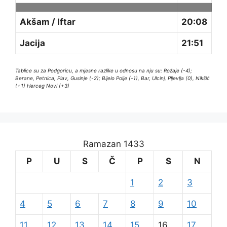
Akšam / Iftar
20:08
Jacija
21:51
Tablice su za Podgoricu, a mjesne razlike u odnosu na nju su: Rožaje (-4);
Berane, Petnica, Plav, Gusinje (-2); Bijelo Polje (-1), Bar, Ulcinj, Pljevlja (0), Nikšić
(+1) Herceg Novi (+3)
Ramazan 1433
P
U
S
Č
P
S
N
1
2
3
4
5
6
7
8
9
10
11
12
13
14
15
16
17