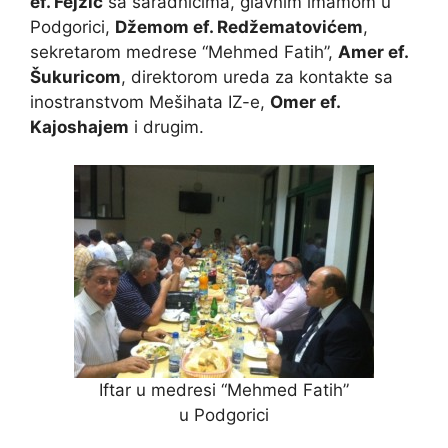
ef. Fejzić
sa saradnicima, glavnim imamom u
Podgorici,
Džemom ef. Redžematovićem
,
sekretarom medrese “Mehmed Fatih”,
Amer ef.
Šukuricom
, direktorom ureda za kontakte sa
inostranstvom Mešihata IZ-e,
Omer ef.
Kajoshajem
i drugim.
Iftar u medresi “Mehmed Fatih”
u Podgorici