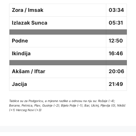
Zora / Imsak
03:34
Izlazak Sunca
05:31
Podne
12:50
Ikindija
16:46
Akšam / Iftar
20:06
Jacija
21:49
Tablice su za Podgoricu, a mjesne razlike u odnosu na nju su: Rožaje (-4);
Berane, Petnica, Plav, Gusinje (-2); Bijelo Polje (-1), Bar, Ulcinj, Pljevlja (0), Nikšić
(+1) Herceg Novi (+3)