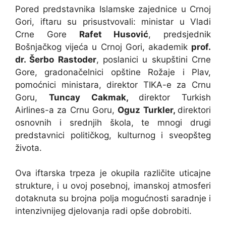
Pored predstavnika Islamske zajednice u Crnoj
Gori, iftaru su prisustvovali: ministar u Vladi
Crne Gore
Rafet Husović
, predsjednik
Bošnjačkog vijeća u Crnoj Gori, akademik
prof.
dr. Šerbo Rastoder
, poslanici u skupštini Crne
Gore, gradonačelnici opštine Rožaje i Plav,
pomoćnici ministara, direktor TIKA-e za Crnu
Goru,
Tuncay Cakmak,
direktor Turkish
Airlines-a za Crnu Goru,
Oguz Turkler,
direktori
osnovnih i srednjih škola, te mnogi drugi
predstavnici političkog, kulturnog i sveopšteg
života.
Ova iftarska trpeza je okupila različite uticajne
strukture, i u ovoj posebnoj, imanskoj atmosferi
dotaknuta su brojna polja mogućnosti saradnje i
intenzivnijeg djelovanja radi opše dobrobiti.