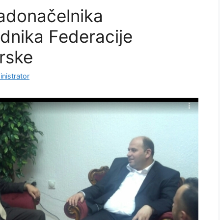
radonačelnika
ednika Federacije
urske
nistrator