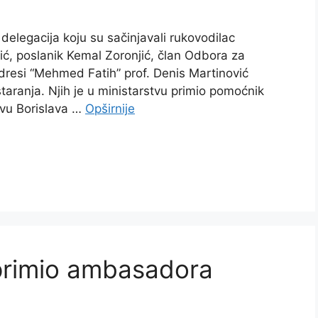
delegacija koju su sačinjavali rukovodilac
ić, poslanik Kemal Zoronjić, član Odbora za
edresi “Mehmed Fatih” prof. Denis Martinović
 staranja. Njih je u ministarstvu primio pomoćnik
tvu Borislava …
Opširnije
ć primio ambasadora