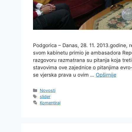
Podgorica – Danas, 28. 11. 2013.godine, re
svom kabinetu primio je ambasadora Repu
razgovoru razmatrana su pitanja koja treti
stavovima ove zajednice o pitanjima evro
se vjerska prava u ovim …
Opširnije
Kategorije
Novosti
Oznake
slider
Komentiraj