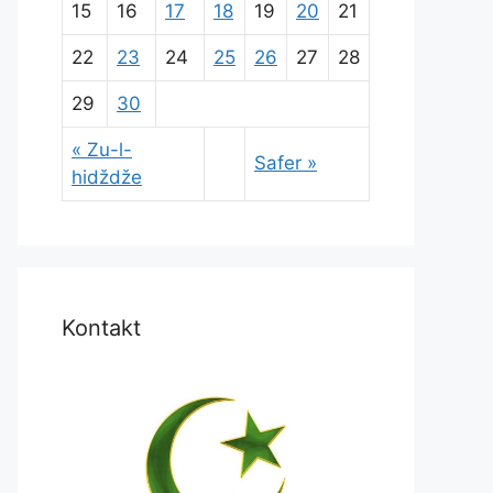
15
16
17
18
19
20
21
22
23
24
25
26
27
28
29
30
« Zu-l-
Safer »
hidždže
Kontakt