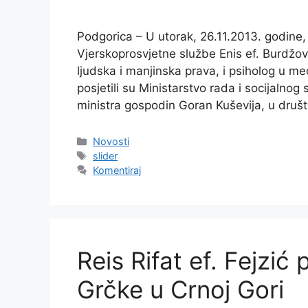
Podgorica – U utorak, 26.11.2013. godine, 
Vjerskoprosvjetne službe Enis ef. Burdžov
ljudska i manjinska prava, i psiholog u m
posjetili su Ministarstvo rada i socijalnog
ministra gospodin Goran Kuševija, u druš
Kategorije
Novosti
Oznake
slider
Komentiraj
Reis Rifat ef. Fejzi
Grčke u Crnoj Gori