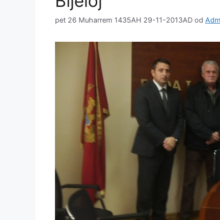
Bijeloj
pet 26 Muharrem 1435AH 29-11-2013AD
od
Admi