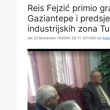
Reis Fejzić primio g
Gaziantepe i predsj
industrijskih zona T
čet 25 Muharrem 1435AH 28-11-2013AD
od
Admi