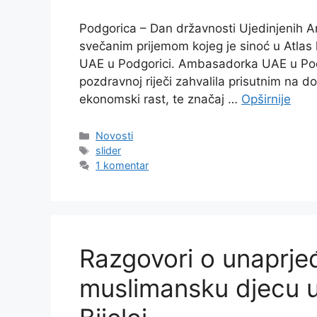
Podgorica – Dan državnosti Ujedinjenih Ar
svečanim prijemom kojeg je sinoć u Atlas
UAE u Podgorici. Ambasadorka UAE u Podg
pozdravnoj riječi zahvalila prisutnim na do
ekonomski rast, te značaj …
Opširnije
Kategorije
Novosti
Oznake
slider
1 komentar
Razgovori o unaprje
muslimansku djecu 