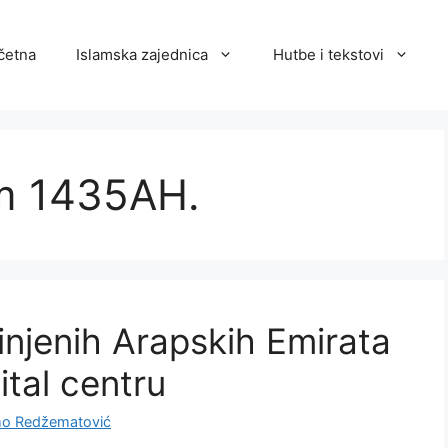
četna
Islamska zajednica
Hutbe i tekstovi
m 1435AH.
injenih Arapskih Emirata
ital centru
o Redžematović