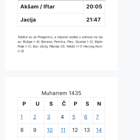
Akšam / Iftar
20:05
Jacija
21:47
Tablice su za Podgoricu, a mjesne razlike u odnosu na nju
su: Rožaje (-4); Berane, Petnica, Plav, Gusinje (-2); Bijelo
Polje (-1), Bar, Ulcinj, Pljevlja (0), Nikšić (+1) Herceg Novi
(+3)
Muharrem 1435
P
U
S
Č
P
S
N
1
2
3
4
5
6
7
8
9
10
11
12
13
14