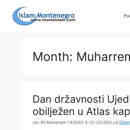
Preskoči
na
Po
sadržaj
Month: Muharre
Dan državnosti Ujed
obilježen u Atlas kap
uto 30 Muharrem 1435AH 3-12-2013AD
od
Džem