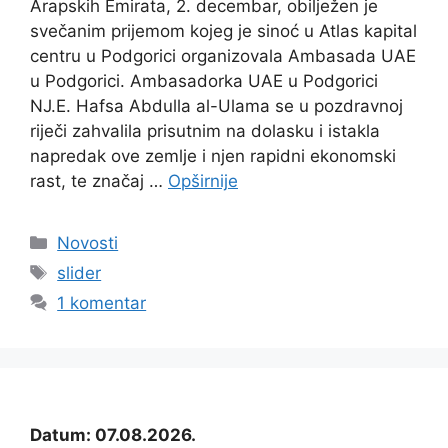
Arapskih Emirata, 2. decembar, obilježen je
svečanim prijemom kojeg je sinoć u Atlas kapital
centru u Podgorici organizovala Ambasada UAE
u Podgorici. Ambasadorka UAE u Podgorici
NJ.E. Hafsa Abdulla al-Ulama se u pozdravnoj
riječi zahvalila prisutnim na dolasku i istakla
napredak ove zemlje i njen rapidni ekonomski
rast, te značaj …
Opširnije
Kategorije
Novosti
Oznake
slider
1 komentar
Datum: 07.08.2026.