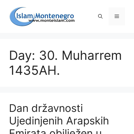
Preskoči
na
Izborni
sadržaj
Day: 30. Muharrem
1435AH.
Dan državnosti
Ujedinjenih Arapskih
Emirata obilježen u