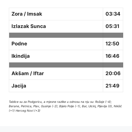
Zora / Imsak
03:34
Izlazak Sunca
05:31
Podne
12:50
Ikindija
16:46
Akšam / Iftar
20:06
Jacija
21:49
Tablice su za Podgoricu, a mjesne razlike u odnosu na nju su: Rožaje (-4);
Berane, Petnica, Plav, Gusinje (-2); Bijelo Polje (-1), Bar, Ulcinj, Pljevlja (0), Nikšić
(+1) Herceg Novi (+3)