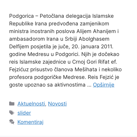
Podgorica – Petočlana delegacija Islamske
Republike Irana predvođena zamjenikom
ministra inostranih poslova Alijem Ahanijem i
ambasadorom Irana u Srbiji Abolghasem
Delfijem posjetila je juče, 20. januara 2011.
godine Medresu u Podgorici. Njih je dočekao
reis Islamske zajednice u Crnoj Gori Rifat ef.
Fejzićuz prisustvo članova Mešihata i nekoliko
profesora podgoričke Medrese. Reis Fejzić je
goste upoznao sa aktivnostima …
Opširnije
Kategorije
Aktuelnosti
,
Novosti
Oznake
slider
Komentiraj