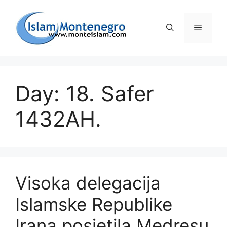
Preskoči
na
Izborni
sadržaj
Day: 18. Safer
1432AH.
Visoka delegacija
Islamske Republike
Irana posjetila Medresu