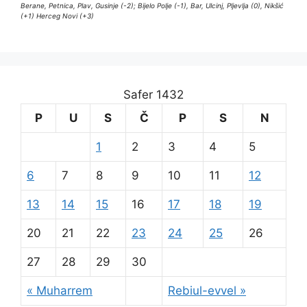
Berane, Petnica, Plav, Gusinje (-2); Bijelo Polje (-1), Bar, Ulcinj, Pljevlja (0), Nikšić
(+1) Herceg Novi (+3)
Safer 1432
P
U
S
Č
P
S
N
1
2
3
4
5
6
7
8
9
10
11
12
13
14
15
16
17
18
19
20
21
22
23
24
25
26
27
28
29
30
« Muharrem
Rebiul-evvel »