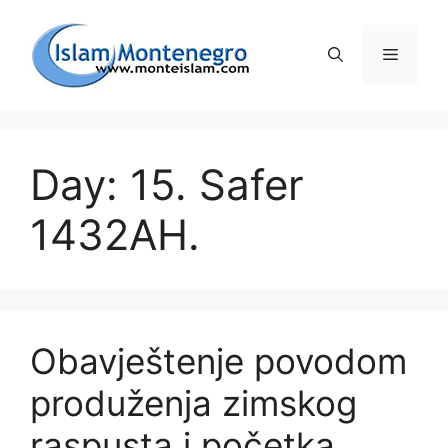
Preskoči
na
Izborni
sadržaj
Day: 15. Safer
1432AH.
Obavještenje povodom
produženja zimskog
raspusta i početka