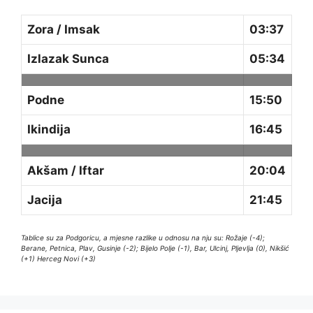
Zora / Imsak
03:37
Izlazak Sunca
05:34
Podne
15:50
Ikindija
16:45
Akšam / Iftar
20:04
Jacija
21:45
Tablice su za Podgoricu, a mjesne razlike u odnosu na nju su: Rožaje (-4);
Berane, Petnica, Plav, Gusinje (-2); Bijelo Polje (-1), Bar, Ulcinj, Pljevlja (0), Nikšić
(+1) Herceg Novi (+3)