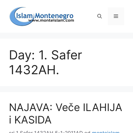
Preskoči
na
Izborni
sadržaj
Day: 1. Safer
1432AH.
NAJAVA: Veče ILAHIJA
i KASIDA
sri 1 Safer 1432AH 5-1-2011AD
od
monteislam