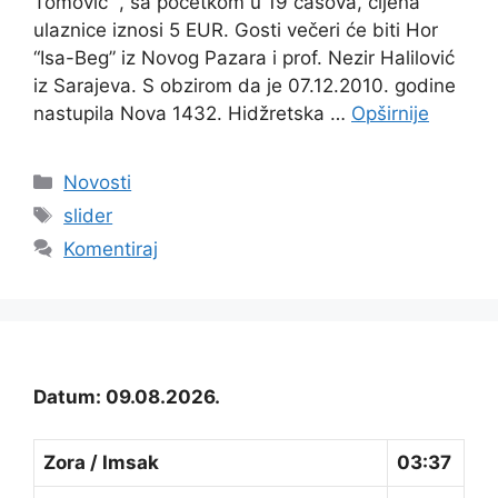
Tomović¨, sa početkom u 19 časova, cijena
ulaznice iznosi 5 EUR. Gosti večeri će biti Hor
“Isa-Beg” iz Novog Pazara i prof. Nezir Halilović
iz Sarajeva. S obzirom da je 07.12.2010. godine
nastupila Nova 1432. Hidžretska …
Opširnije
Kategorije
Novosti
Oznake
slider
Komentiraj
Datum: 09.08.2026.
Zora / Imsak
03:37