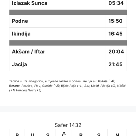
Izlazak Sunca
05:34
Podne
15:50
Ikindija
16:45
Akšam / Iftar
20:04
Jacija
21:45
Tablice su za Podgoricu, a mjesne razlike u odnosu na nju su: Rožaje (-4);
Berane, Petnica, Plav, Gusinje (-2); Bijelo Polje (-1), Bar, Ulcinj, Pljevlja (0), Nikšić
(+1) Herceg Novi (+3)
Safer 1432
P
U
S
Č
P
S
N