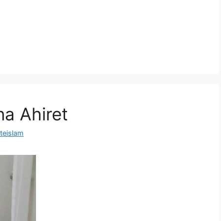
 na Ahiret
teislam