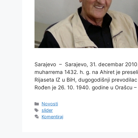
Sarajevo – Sarajevo, 31. decembar 2010.
muharrema 1432. h. g. na Ahiret je preseli
Rijaseta IZ u BiH, dugogodišnji prevodilac 
Rođen je 26. 10. 1940. godine u Orašcu – 
Kategorije
Novosti
Oznake
slider
Komentiraj