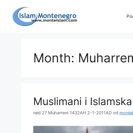
Preskoči
na
Po
sadržaj
Month: Muharre
Muslimani i Islamska
ned 27 Muharrem 1432AH 2-1-2011AD
od
monte