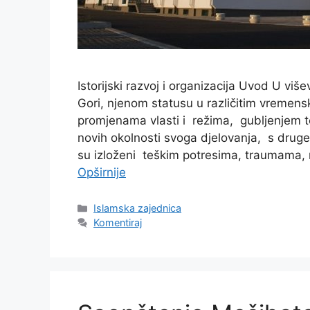
Istorijski razvoj i organizacija Uvod U vi
Gori, njenom statusu u različitim vremens
promjenama vlasti i režima, gubljenjem te
novih okolnosti svoga djelovanja, s druge s
su izloženi teškim potresima, traumama, 
Opširnije
Kategorije
Islamska zajednica
Komentiraj