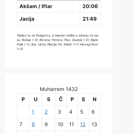
Akšam / Iftar
20:06
Jacija
21:49
Tablice su za Podgoricu, a mjesne razlike u odnosu na nju
su: Rožaje (-4); Berane, Petnica, Plav, Gusinje (-2); Bijelo
Polje (-1), Bar, Ulcinj, Pljevlja (0), Nikšić (+1) Herceg Novi
(+3)
Muharrem 1432
P
U
S
Č
P
S
N
1
2
3
4
5
6
7
8
9
10
11
12
13