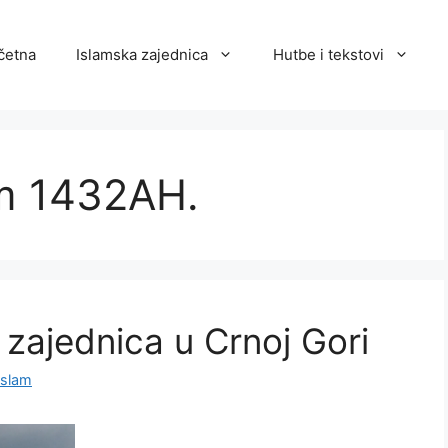
četna
Islamska zajednica
Hutbe i tekstovi
m 1432AH.
 zajednica u Crnoj Gori
islam