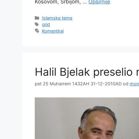
Kosovom, Srbijom, …
Opširnije
Kategorije
Islamske teme
Oznake
grid
Komentiraj
Halil Bjelak preselio
pet 25 Muharrem 1432AH 31-12-2010AD
od
mon