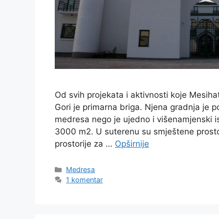
Od svih projekata i aktivnosti koje Mesih
Gori je primarna briga. Njena gradnja je 
medresa nego je ujedno i višenamjenski i
3000 m2. U suterenu su smještene prostori
prostorije za …
Opširnije
Kategorije
Medresa
1 komentar