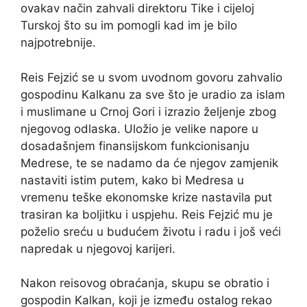
ovakav način zahvali direktoru Tike i cijeloj
Turskoj što su im pomogli kad im je bilo
najpotrebnije.
Reis Fejzić se u svom uvodnom govoru zahvalio
gospodinu Kalkanu za sve što je uradio za islam
i muslimane u Crnoj Gori i izrazio željenje zbog
njegovog odlaska. Uložio je velike napore u
dosadašnjem finansijskom funkcionisanju
Medrese, te se nadamo da će njegov zamjenik
nastaviti istim putem, kako bi Medresa u
vremenu teške ekonomske krize nastavila put
trasiran ka boljitku i uspjehu. Reis Fejzić mu je
poželio sreću u budućem životu i radu i još veći
napredak u njegovoj karijeri.
Nakon reisovog obraćanja, skupu se obratio i
gospodin Kalkan, koji je između ostalog rekao