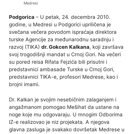
Medresi
Podgorica
– U petak, 24. decembra 2010.
godine, u Medresi u Podgorici upriličena je
svečana večera povodom ispraćaja direktora
turske Agencije za međunarodnu saradnju i
razvoj (TIKA)
dr. Gokcen Kalkana
, koji završava
svoj trogodišnji mandat u Crnoj Gori. Na večeri
su pored reisa Rifata Fejzića bili prisutni i
predstavnici ambasade Turske u Crnoj Gori,
predstavnici TIKA-e, profesori Medrese, kao i
brojni imami.
Dr. Kalkan je svojim nesebičnim zalaganjem i
angažmanom pomogao Mešihat da ustane na
noge koje mu odgovaraju. U mnogim Odborima
IZ-e realizovao je niz projekata. A njegova
glavna zasluga je svakako dovršetak Medrese u