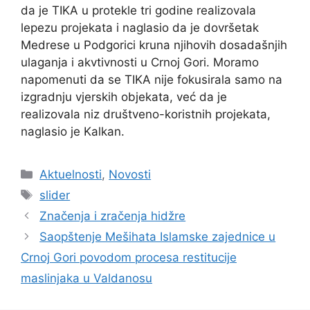
da je TIKA u protekle tri godine realizovala
lepezu projekata i naglasio da je dovršetak
Medrese u Podgorici kruna njihovih dosadašnjih
ulaganja i akvtivnosti u Crnoj Gori. Moramo
napomenuti da se TIKA nije fokusirala samo na
izgradnju vjerskih objekata, već da je
realizovala niz društveno-koristnih projekata,
naglasio je Kalkan.
Kategorije
Aktuelnosti
,
Novosti
Oznake
slider
Značenja i zračenja hidžre
Saopštenje Mešihata Islamske zajednice u
Crnoj Gori povodom procesa restitucije
maslinjaka u Valdanosu