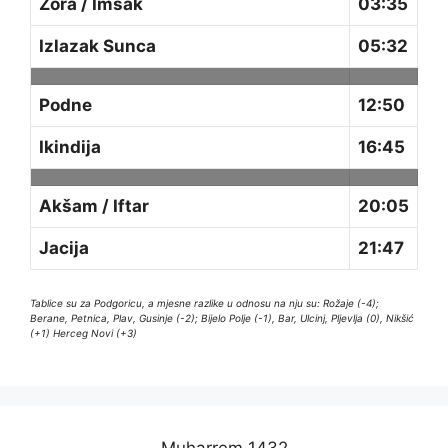
Zora / Imsak
03:35
Izlazak Sunca
05:32
Podne
12:50
Ikindija
16:45
Akšam / Iftar
20:05
Jacija
21:47
Tablice su za Podgoricu, a mjesne razlike u odnosu na nju su: Rožaje (-4);
Berane, Petnica, Plav, Gusinje (-2); Bijelo Polje (-1), Bar, Ulcinj, Pljevlja (0), Nikšić
(+1) Herceg Novi (+3)
Muharrem 1432