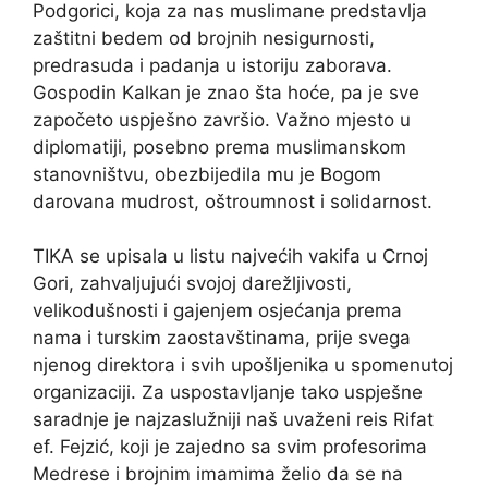
Podgorici, koja za nas muslimane predstavlja
zaštitni bedem od brojnih nesigurnosti,
predrasuda i padanja u istoriju zaborava.
Gospodin Kalkan je znao šta hoće, pa je sve
započeto uspješno završio. Važno mjesto u
diplomatiji, posebno prema muslimanskom
stanovništvu, obezbijedila mu je Bogom
darovana mudrost, oštroumnost i solidarnost.
TIKA se upisala u listu najvećih vakifa u Crnoj
Gori, zahvaljujući svojoj darežljivosti,
velikodušnosti i gajenjem osjećanja prema
nama i turskim zaostavštinama, prije svega
njenog direktora i svih upošljenika u spomenutoj
organizaciji. Za uspostavljanje tako uspješne
saradnje je najzaslužniji naš uvaženi reis Rifat
ef. Fejzić, koji je zajedno sa svim profesorima
Medrese i brojnim imamima želio da se na