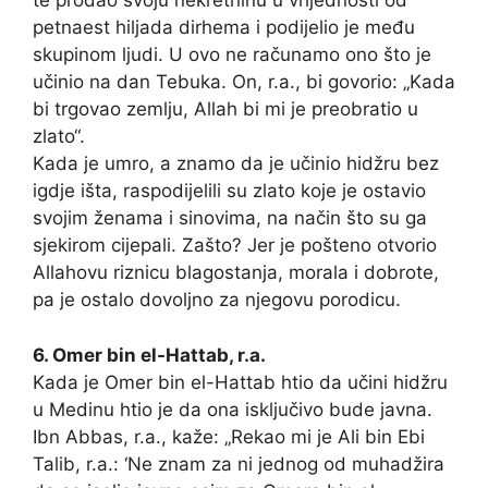
te prodao svoju nekretninu u vrijednosti od
petnaest hiljada dirhema i podijelio je među
skupinom ljudi. U ovo ne računamo ono što je
učinio na dan Tebuka. On, r.a., bi govorio: „Kada
bi trgovao zemlju, Allah bi mi je preobratio u
zlato“.
Kada je umro, a znamo da je učinio hidžru bez
igdje išta, raspodijelili su zlato koje je ostavio
svojim ženama i sinovima, na način što su ga
sjekirom cijepali. Zašto? Jer je pošteno otvorio
Allahovu riznicu blagostanja, morala i dobrote,
pa je ostalo dovoljno za njegovu porodicu.
6. Omer bin el-Hattab, r.a.
Kada je Omer bin el-Hattab htio da učini hidžru
u Medinu htio je da ona isključivo bude javna.
Ibn Abbas, r.a., kaže: „Rekao mi je Ali bin Ebi
Talib, r.a.: ‘Ne znam za ni jednog od muhadžira