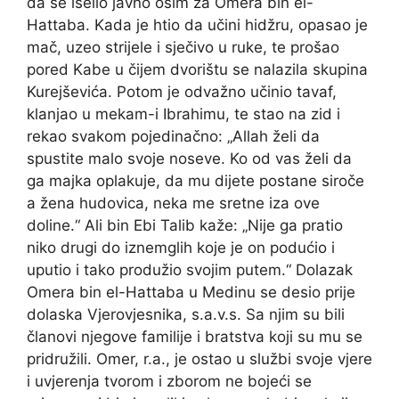
da se iselio javno osim za Omera bin el-
Hattaba. Kada je htio da učini hidžru, opasao je
mač, uzeo strijele i sječivo u ruke, te prošao
pored Kabe u čijem dvorištu se nalazila skupina
Kurejševića. Potom je odvažno učinio tavaf,
klanjao u mekam-i Ibrahimu, te stao na zid i
rekao svakom pojedinačno: „Allah želi da
spustite malo svoje noseve. Ko od vas želi da
ga majka oplakuje, da mu dijete postane siroče
a žena hudovica, neka me sretne iza ove
doline.“ Ali bin Ebi Talib kaže: „Nije ga pratio
niko drugi do iznemglih koje je on podućio i
uputio i tako produžio svojim putem.“ Dolazak
Omera bin el-Hattaba u Medinu se desio prije
dolaska Vjerovjesnika, s.a.v.s. Sa njim su bili
članovi njegove familije i bratstva koji su mu se
pridružili. Omer, r.a., je ostao u službi svoje vjere
i uvjerenja tvorom i zborom ne bojeći se