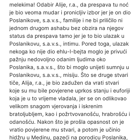
melekima! Odabir Alije, r.a., da prespava tu noć
je bio veoma mudar i pronicljiv izbor jer je on dio
Poslanikove, s.a.v.s., familije i ne bi priličilo ni
jednom drugom ashabu bez obzira na njegov
status da prespava tamo jer je to bio ulazak u
Poslanikovu, s.a.v.s., intimu. Pored toga, ulazak
nekoga ko nije dio ehlu-l-bejta moglo je privući
pažnju nedovoljno odanim ljudima oko
Poslanika, s.a.v.s., što bi moglo unijeti sumnju u
Poslanikovu, s.a.v.s., misiju. Što se druge stvari
tiče, Alija, r.a., je bio zadužen da vrati stvari
koje su mu bile povjerene uprkos stanju i euforiji
koja je u to vrijeme vladala, jer se on odlikovao
velikom snagom vjerovanja i iskrenim
bratoljubljem, kao i požrtvovanošću, hrabrošću i
odanošću. Nakon što je prošla opasnost on je
vratio povjerene mu stvari, a potom je učinio
hidžru u Medinu, pazeći na porodicu Poslanika,