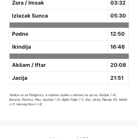
Zora / Imsak
03:32
Izlazak Sunca
05:30
Podne
12:50
Ikindija
16:46
Akšam / Iftar
20:08
Jacija
21:51
Tablice su za Podgoricu, a mjesne razlike u odnosu na nju su: Rožaje (-4);
Berane, Petnica, Plav, Gusinje (-2); Bijelo Polje (-1), Bar, Ulcinj, Pljevlja (0), Nikšić
(+1) Herceg Novi (+3)