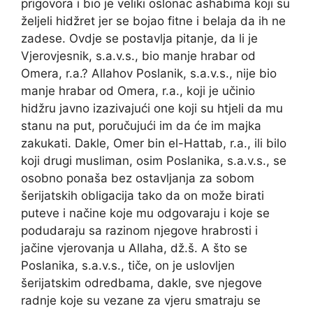
prigovora i bio je veliki oslonac ashabima koji su
željeli hidžret jer se bojao fitne i belaja da ih ne
zadese. Ovdje se postavlja pitanje, da li je
Vjerovjesnik, s.a.v.s., bio manje hrabar od
Omera, r.a.? Allahov Poslanik, s.a.v.s., nije bio
manje hrabar od Omera, r.a., koji je učinio
hidžru javno izazivajući one koji su htjeli da mu
stanu na put, poručujući im da će im majka
zakukati. Dakle, Omer bin el-Hattab, r.a., ili bilo
koji drugi musliman, osim Poslanika, s.a.v.s., se
osobno ponaša bez ostavljanja za sobom
šerijatskih obligacija tako da on može birati
puteve i načine koje mu odgovaraju i koje se
podudaraju sa razinom njegove hrabrosti i
jačine vjerovanja u Allaha, dž.š. A što se
Poslanika, s.a.v.s., tiče, on je uslovljen
šerijatskim odredbama, dakle, sve njegove
radnje koje su vezane za vjeru smatraju se