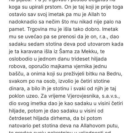
koga su upirali prstom. On je taj koji je prije toga
ostavio sav svoj imetak pa mu je Allah to
nadoknadio sa nečim što mu nikad nije palo na
pamet. Trgovina mu je išla tako dobro. Imetak
mu se uvećao pa se prenosi da je on, r.a., dao
sadaku sedam stotina deva pod utovarom kada
je ta karavana išla iz Šama za Mekku, te
oslobodio u jednom danu trideset hiljada
robova, oporučio majkama vjernika jednu
bašču, a onima koji su preživjeli bitku na Bedru,
svakom po na osob, izvolio je četiri stotine
dinara, a bilo ih je stotinu i svaki od njih je taj
poklon uzeo. Za vrijeme Vjerovjesnika, s.a.v.s.,
dio svog imetka dao je kao sadaku u visini četiri
hiljade, potom je dao sadaku u visini od
četrdeset hiljada dirhema, da bi potom
natovario pet stotina deva na Allahovom putu,