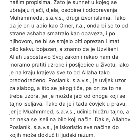
našim propisima. Zato je sunnet u kojeg se
ubrajaju riječi, djela, osobine i odobravanja
Muhammeda, s.a.v.s., drugi izvor islama. Tako
da je on uradio kao Omer, r.a., onda bi se to od
strane ashaba smatralo kao obaveza, i po
njihovom, ne bi se smjelo biti oprezan i imati
bilo kakvu bojazan, a znamo da je Uzvišeni
Allah uspostavio Svoj zakon i rekao nam da
moramo pratiti uzroke i posljedice u životu, iako
je na kraju krajeva sve to od Allaha tako
predodređeno. Poslanik, s.a.v.s., je uvijek uzor
za slabog, a što se jakog tiče, pa on za to ne
treba uzora, jer je možda jači od onoga koji se
tajno iseljava. Tako da je i tada čovjek u pravu,
jer je Muahmmed, s.a.v.s., učinio hidžru tajno, a
on neka se iseli na bilo koji način. Dakle, Allahov
Poslanik, s.a.v.s., je iskoristio sve načine do
kojih može doklučiti ljudski razum.