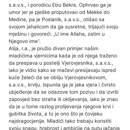
s.a.v.s., i porodicu Ebu Bekra. Ophrvao ga je
umor jer je pješke proputovao od Mekke do
Medine, pa je Poslanik, s.a.v.s., otišao sa
svojom jahalicom da ga susretne, trljajući svoju
mješinu i govoreći: „U ime Allaha, zatim u
Njegovo ime“.
Alija, r.a., je pružio divan primjer našim
mladićima vjernicima kada je od njega traženo
da prespava u postelji Vjerovjesnika, s.a.v.s.,
iako je vidio kako se mačevi presijavaju ispred
kuće želeći da se obliju Vjerovjesnikovom,
s.a.v.s., krvlju. Ispunila ga je jaka vjera i čvrsto
ubjeđenje da se odazove tom pozivu i da izvrši
zapovjed bez straha ili oklijevanja, iako je znao
da je u tome razlog prolijevanja njegove krvi i
gubitka života, a to je ono što je čovjeku
najdragocjenije. Mladići tako trebaju koristiti
svoju snagu, hrabrost i ambicije na putu jačanja