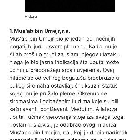
Hidžra
1. Mus'ab bin Umejr, r.a.
Mus'ab bin Umejr bio je jedan od moćnijih i
bogatijih ljudi u svom plemenu. Kada mu je
Allah proširio grudi za islam, njegov ulazak u
njega je bio jasna indikacija šta uputa može
učiniti u preobražaju srca i uvjerenja. Ovaj
mladić se od velikog bogataša preobrazio u
pukog siromaha ostavljajući luksuzni status
kojeg mu je pružalo pleme. Okrenuo se
siromasima i odbačenim ljudima koje su bili
kažnjavani i ponižavani. Međutim, Allahova
uputa i učinak vjerovanja stoje iza svega toga.
Poslanik, s.a.v.s., je odabrao ovog mladića,
Mus'aba bin Umejra, r.a., koji je dobio nadimak