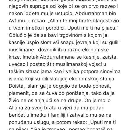
njegovih supruga od koje bi se on prvo razveo i
nakon iddeta mu je ustupio. Abdurrahman bin
Avf mu je rekao: „Allah te moj brate blagoslovio
u tvom imetku i porodici. Uputi me ti na pijacu.“
Odlučio je da se bavi trgovinom s kojom je
kasnije uspio slomivši snagu jevreja koji su gulili
muslimane i dovodili ih u razne ekonomske
krize. Imetak Abdurrahmana se kasnije, zaista,
uvećao i postao štit muslimanskoj vojsci u
teškim situacijama kao i velika potpora sinovima
islama koji su bili slabijeg ekonomskog stanja.
Doista, islam ga je odgojio da bude ponosit,
plemenit, da se čuva od poniženja, tako da je
živio ne oslanjajući se na druge. On je molio
Allaha za svog brata u vjeri da mu podari
berićet u imetku i familiji i zahvalio mu se na
ponuđenu uslugu, a potom rekao: „Uputi me ti
na pijacu.“ Pa je trgovao i postao bogataš na