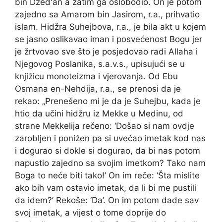
bin Džed'an a zatim ga oslobodio. On je potom
zajedno sa Amarom bin Jasirom, r.a., prihvatio
islam. Hidžra Suhejbova, r.a., je bila akt u kojem
se jasno oslikavao iman i posvećenost Bogu jer
je žrtvovao sve što je posjedovao radi Allaha i
Njegovog Poslanika, s.a.v.s., upisujući se u
knjižicu monoteizma i vjerovanja. Od Ebu
Osmana en-Nehdija, r.a., se prenosi da je
rekao: „Prenešeno mi je da je Suhejbu, kada je
htio da učini hidžru iz Mekke u Medinu, od
strane Mekkelija rečeno: ‘Došao si nam ovdje
zarobljen i ponižen pa si uvećao imetak kod nas
i dogurao si dokle si dogurao, da bi nas potom
napustio zajedno sa svojim imetkom? Tako nam
Boga to neće biti tako!’ On im reče: ‘Šta mislite
ako bih vam ostavio imetak, da li bi me pustili
da idem?’ Rekoše: ‘Da’. On im potom dade sav
svoj imetak, a vijest o tome doprije do