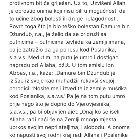
protivnom bit će griješan. Uz to, Uzvišeni Allah
je oprostio onima koji nisu bili u mogućnosti da
to učine zbog bolesti ili druge nelagodnosti.
Povrh toga što je bio teško bolestan Damure bin
Džundub, r.a., je želio da se pridruži sa
putnicima – putnicima tevhida ka zemlji imana,
pa je zatražio da ga ponesu kod Poslanika,
s.a.v.s. Međutim, na putu je umro i dostigao
nagradu od Allaha, dž.š. U tom smislu Ibn
Abbas, r.a., kaže: „Damure bin Džundub je
izišao iz svoje kao muhadžir rekavši svojoj
porodici: ‘Nosite me i izvedite iz zemlje mušrika
kod Poslanika, s.a.v.s.’ Pa je na tom putu umro
prije nego što je doprio do Vjerovjesnika,
s.a.v.s., pa bi objavljen ajet: „Onaj ko se iseli
Allaha radi naći će na Zemlji mnogo mjesta,
uprkos svojim neprijateljima, i slobodu. A onome
ko napusti svoj rodni kraj radi Allaha i Poslanika