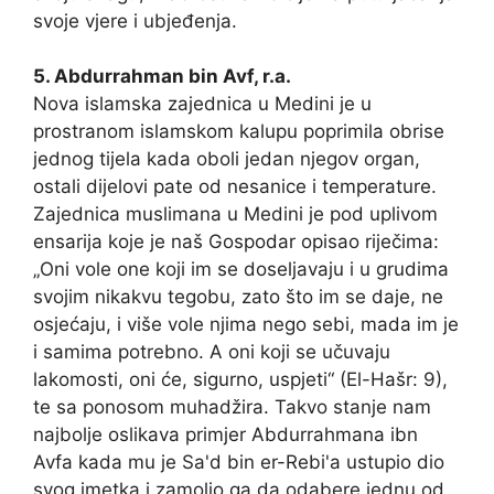
svoje vjere i ubjeđenja.
5. Abdurrahman bin Avf, r.a.
Nova islamska zajednica u Medini je u
prostranom islamskom kalupu poprimila obrise
jednog tijela kada oboli jedan njegov organ,
ostali dijelovi pate od nesanice i temperature.
Zajednica muslimana u Medini je pod uplivom
ensarija koje je naš Gospodar opisao riječima:
„Oni vole one koji im se doseljavaju i u grudima
svojim nikakvu tegobu, zato što im se daje, ne
osjećaju, i više vole njima nego sebi, mada im je
i samima potrebno. A oni koji se učuvaju
lakomosti, oni će, sigurno, uspjeti“ (El-Hašr: 9),
te sa ponosom muhadžira. Takvo stanje nam
najbolje oslikava primjer Abdurrahmana ibn
Avfa kada mu je Sa'd bin er-Rebi'a ustupio dio
svog imetka i zamolio ga da odabere jednu od