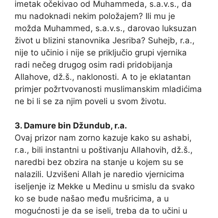
imetak očekivao od Muhammeda, s.a.v.s., da
mu nadoknadi nekim položajem? Ili mu je
možda Muhammed, s.a.v.s., darovao luksuzan
život u blizini stanovnika Jesriba? Suhejb, r.a.,
nije to učinio i nije se priključio grupi vjernika
radi nečeg drugog osim radi pridobijanja
Allahove, dž.š., naklonosti. A to je eklatantan
primjer požrtvovanosti muslimanskim mladićima
ne bi li se za njim poveli u svom životu.
3. Damure bin Džundub, r.a.
Ovaj prizor nam zorno kazuje kako su ashabi,
r.a., bili instantni u poštivanju Allahovih, dž.š.,
naredbi bez obzira na stanje u kojem su se
nalazili. Uzvišeni Allah je naredio vjernicima
iseljenje iz Mekke u Medinu u smislu da svako
ko se bude našao među mušricima, a u
mogućnosti je da se iseli, treba da to učini u