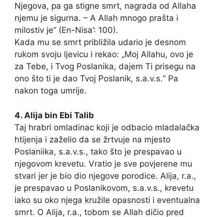
Njegova, pa ga stigne smrt, nagrada od Allaha
njemu je sigurna. – A Allah mnogo prašta i
milostiv je“ (En-Nisa’: 100).
Kada mu se smrt približila udario je desnom
rukom svoju ljevicu i rekao: „Moj Allahu, ovo je
za Tebe, i Tvog Poslanika, dajem Ti prisegu na
ono što ti je dao Tvoj Poslanik, s.a.v.s.“ Pa
nakon toga umrije.
4. Alija bin Ebi Talib
Taj hrabri omladinac koji je odbacio mladalačka
htijenja i zaželio da se žrtvuje na mjesto
Poslaniika, s.a.v.s., tako što je prespavao u
njegovom krevetu. Vratio je sve povjerene mu
stvari jer je bio dio njegove porodice. Alija, r.a.,
je prespavao u Poslanikovom, s.a.v.s., krevetu
iako su oko njega kružile opasnosti i eventualna
smrt. O Alija, r.a., tobom se Allah dičio pred