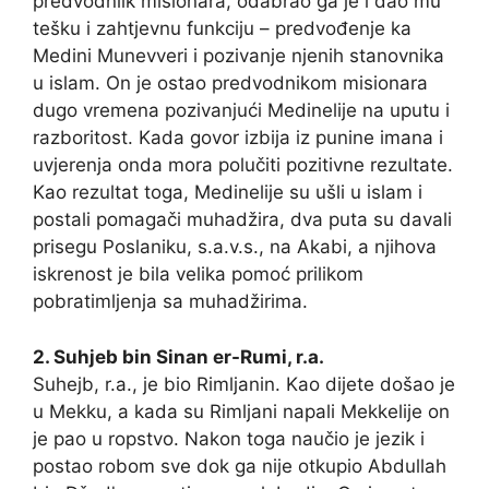
predvodniik misionara, odabrao ga je i dao mu
tešku i zahtjevnu funkciju – predvođenje ka
Medini Munevveri i pozivanje njenih stanovnika
u islam. On je ostao predvodnikom misionara
dugo vremena pozivanjući Medinelije na uputu i
razboritost. Kada govor izbija iz punine imana i
uvjerenja onda mora polučiti pozitivne rezultate.
Kao rezultat toga, Medinelije su ušli u islam i
postali pomagači muhadžira, dva puta su davali
prisegu Poslaniku, s.a.v.s., na Akabi, a njihova
iskrenost je bila velika pomoć prilikom
pobratimljenja sa muhadžirima.
2. Suhjeb bin Sinan er-Rumi, r.a.
Suhejb, r.a., je bio Rimljanin. Kao dijete došao je
u Mekku, a kada su Rimljani napali Mekkelije on
je pao u ropstvo. Nakon toga naučio je jezik i
postao robom sve dok ga nije otkupio Abdullah