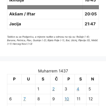
Akšam / Iftar
20:05
Jacija
21:47
Tablice su za Podgoricu, a mjesne razlike u odnosu na nju su: Rožaje (-4);
Berane, Petnica, Plav, Gusinje (-2); Bijelo Polje (-1), Bar, Ulcinj, Pljevlja (0), Nikšić
(+1) Herceg Novi (+3)
Muharrem 1437
P
U
S
Č
P
S
N
1
2
3
4
5
6
7
8
9
10
11
12