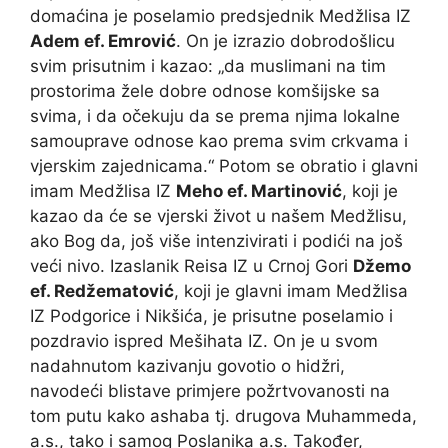
domaćina je poselamio predsjednik Medžlisa IZ
Adem ef. Emrović
. On je izrazio dobrodošlicu
svim prisutnim i kazao: „da muslimani na tim
prostorima žele dobre odnose komšijske sa
svima, i da očekuju da se prema njima lokalne
samouprave odnose kao prema svim crkvama i
vjerskim zajednicama.“ Potom se obratio i glavni
imam Medžlisa IZ
Meho ef. Martinović
, koji je
kazao da će se vjerski život u našem Medžlisu,
ako Bog da, još više intenzivirati i podići na još
veći nivo. Izaslanik Reisa IZ u Crnoj Gori
Džemo
ef. Redžematović
, koji je glavni imam Medžlisa
IZ Podgorice i Nikšića, je prisutne poselamio i
pozdravio ispred Mešihata IZ. On je u svom
nadahnutom kazivanju govotio o hidžri,
navodeći blistave primjere požrtvovanosti na
tom putu kako ashaba tj. drugova Muhammeda,
a.s., tako i samog Poslanika a.s. Također,