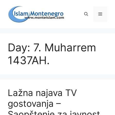
Preskoči
na
Izborni
sadržaj
Day: 7. Muharrem
1437AH.
Lažna najava TV
gostovanja –
Saopštenje za javnost