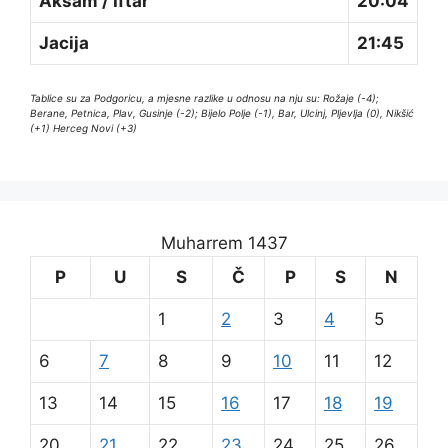
Akšam / Iftar
20:04
Jacija
21:45
Tablice su za Podgoricu, a mjesne razlike u odnosu na nju su: Rožaje (-4);
Berane, Petnica, Plav, Gusinje (-2); Bijelo Polje (-1), Bar, Ulcinj, Pljevlja (0), Nikšić
(+1) Herceg Novi (+3)
Muharrem 1437
P
U
S
Č
P
S
N
1
2
3
4
5
6
7
8
9
10
11
12
13
14
15
16
17
18
19
20
21
22
23
24
25
26