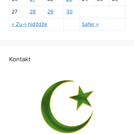
27
28
29
30
« Zu-l-hidždže
Safer »
Kontakt