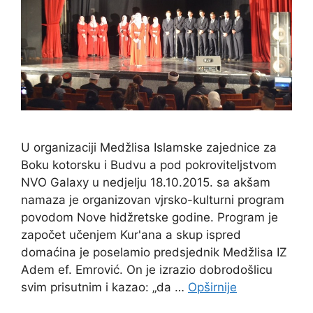
U organizaciji Medžlisa Islamske zajednice za
Boku kotorsku i Budvu a pod pokroviteljstvom
NVO Galaxy u nedjelju 18.10.2015. sa akšam
namaza je organizovan vjrsko-kulturni program
povodom Nove hidžretske godine. Program je
započet učenjem Kur'ana a skup ispred
domaćina je poselamio predsjednik Medžlisa IZ
Adem ef. Emrović. On je izrazio dobrodošlicu
svim prisutnim i kazao: „da …
Opširnije