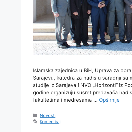
Islamska zajednica u BiH, Uprava za obraz
Sarajevu, katedra za hadis u saradnji s
studije iz Sarajeva i NVO „Horizonti“ iz 
godine organizuju susret predavača hadi
fakultetima i medresama …
Opširnije
Kategorije
Novosti
Komentiraj