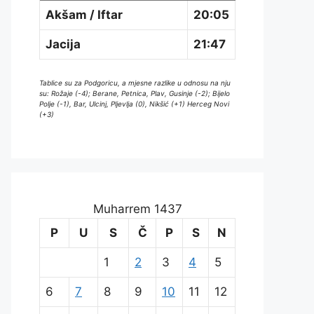
Akšam / Iftar
20:05
Jacija
21:47
Tablice su za Podgoricu, a mjesne razlike u odnosu na nju
su: Rožaje (-4); Berane, Petnica, Plav, Gusinje (-2); Bijelo
Polje (-1), Bar, Ulcinj, Pljevlja (0), Nikšić (+1) Herceg Novi
(+3)
Muharrem 1437
P
U
S
Č
P
S
N
1
2
3
4
5
6
7
8
9
10
11
12