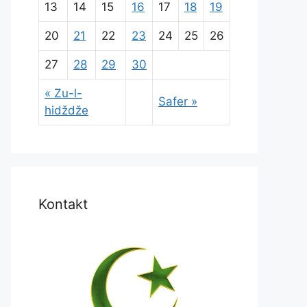
13
14
15
16
17
18
19
20
21
22
23
24
25
26
27
28
29
30
« Zu-l-
Safer »
hidždže
Kontakt