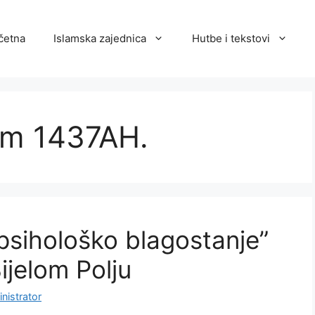
četna
Islamska zajednica
Hutbe i tekstovi
em 1437AH.
psihološko blagostanje”
ijelom Polju
nistrator