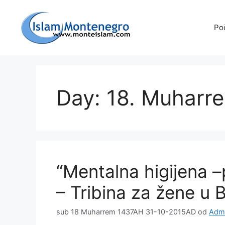
Preskoči
na
Po
sadržaj
Day: 18. Muharr
“Mentalna higijena –
– Tribina za žene u B
sub 18 Muharrem 1437AH 31-10-2015AD
od
Admi