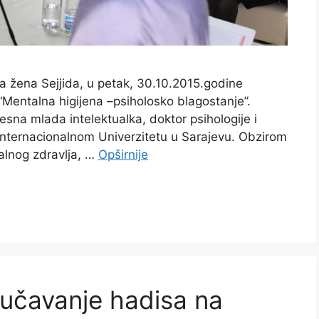
ja žena Sejjida, u petak, 30.10.2015.godine
“Mentalna higijena –psiholosko blagostanje”.
esna mlada intelektualka, doktor psihologije i
 Internacionalnom Univerzitetu u Sarajevu. Obzirom
alnog zdravlja, …
Opširnije
zučavanje hadisa na