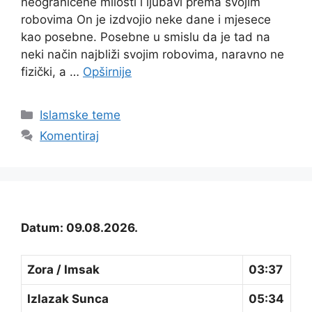
neograničene milosti i ljubavi prema svojim
robovima On je izdvojio neke dane i mjesece
kao posebne. Posebne u smislu da je tad na
neki način najbliži svojim robovima, naravno ne
fizički, a …
Opširnije
Kategorije
Islamske teme
Komentiraj
Datum: 09.08.2026.
Zora / Imsak
03:37
Izlazak Sunca
05:34