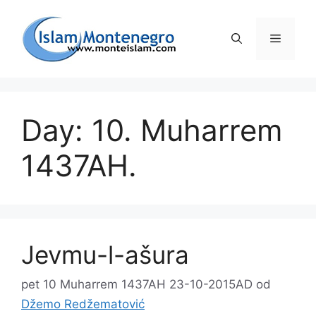
Preskoči
na
Izborni
sadržaj
Day: 10. Muharrem
1437AH.
Jevmu-l-ašura
pet 10 Muharrem 1437AH 23-10-2015AD
od
Džemo Redžematović