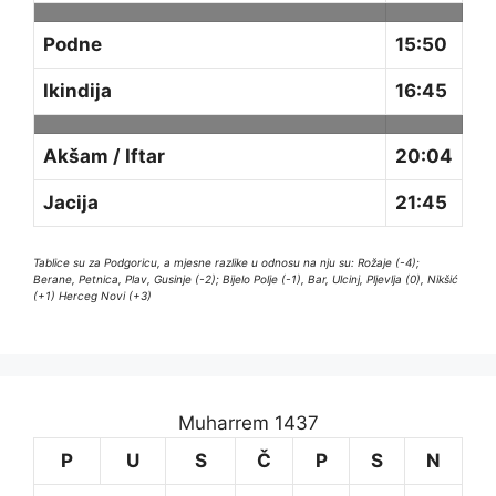
Podne
15:50
Ikindija
16:45
Akšam / Iftar
20:04
Jacija
21:45
Tablice su za Podgoricu, a mjesne razlike u odnosu na nju su: Rožaje (-4);
Berane, Petnica, Plav, Gusinje (-2); Bijelo Polje (-1), Bar, Ulcinj, Pljevlja (0), Nikšić
(+1) Herceg Novi (+3)
Muharrem 1437
P
U
S
Č
P
S
N