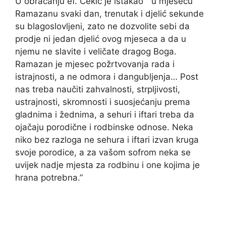
U obraćanju ef. Čekić je istakao ” u mjesecu
Ramazanu svaki dan, trenutak i djelić sekunde
su blagoslovljeni, zato ne dozvolite sebi da
prodje ni jedan djelić ovog mjeseca a da u
njemu ne slavite i veličate dragog Boga.
Ramazan je mjesec požrtvovanja rada i
istrajnosti, a ne odmora i dangubljenja… Post
nas treba naučiti zahvalnosti, strpljivosti,
ustrajnosti, skromnosti i suosjećanju prema
gladnima i žednima, a sehuri i iftari treba da
ojačaju porodične i rodbinske odnose. Neka
niko bez razloga ne sehura i iftari izvan kruga
svoje porodice, a za vašom sofrom neka se
uvijek nadje mjesta za rodbinu i one kojima je
hrana potrebna.”