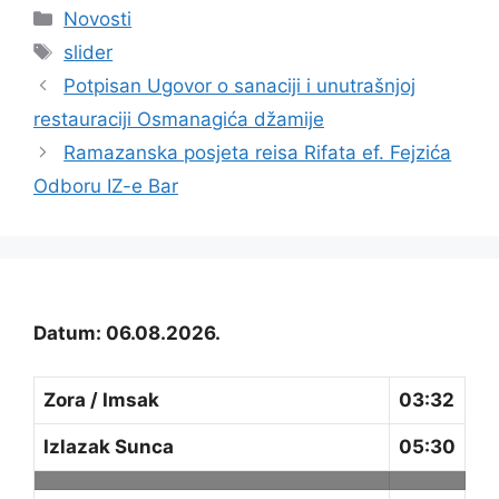
Kategorije
Novosti
Oznake
slider
Potpisan Ugovor o sanaciji i unutrašnjoj
restauraciji Osmanagića džamije
Ramazanska posjeta reisa Rifata ef. Fejzića
Odboru IZ-e Bar
Datum: 06.08.2026.
Zora / Imsak
03:32
Izlazak Sunca
05:30