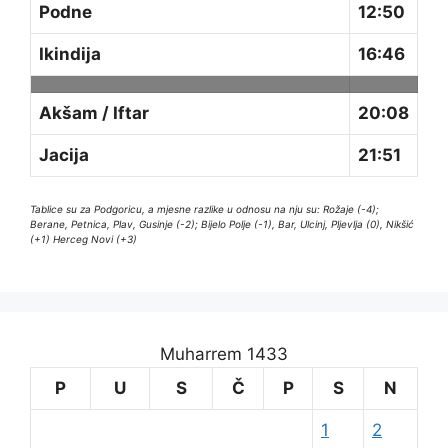
Podne
12:50
Ikindija
16:46
Akšam / Iftar
20:08
Jacija
21:51
Tablice su za Podgoricu, a mjesne razlike u odnosu na nju su: Rožaje (-4);
Berane, Petnica, Plav, Gusinje (-2); Bijelo Polje (-1), Bar, Ulcinj, Pljevlja (0), Nikšić
(+1) Herceg Novi (+3)
Muharrem 1433
P
U
S
Č
P
S
N
1
2