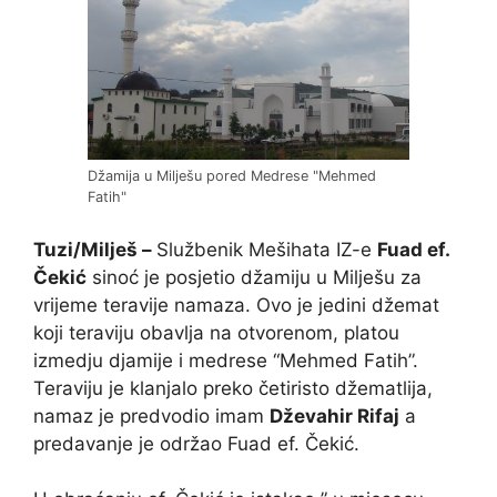
Džamija u Milješu pored Medrese "Mehmed
Fatih"
Tuzi/Milješ –
Službenik Mešihata IZ-e
Fuad ef.
Čekić
sinoć je posjetio džamiju u Milješu za
vrijeme teravije namaza. Ovo je jedini džemat
koji teraviju obavlja na otvorenom, platou
izmedju djamije i medrese “Mehmed Fatih”.
Teraviju je klanjalo preko četiristo džematlija,
namaz je predvodio imam
Dževahir Rifaj
a
predavanje je održao Fuad ef. Čekić.