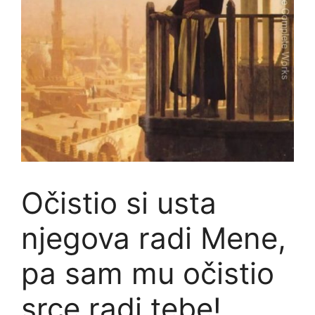
Očistio si usta
njegova radi Mene,
pa sam mu očistio
srce radi tebe!