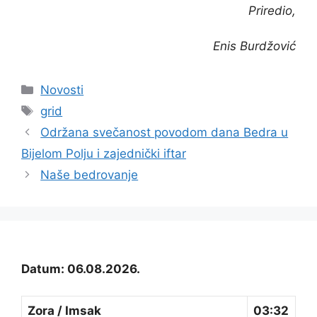
Priredio,
Enis Burdžović
Kategorije
Novosti
Oznake
grid
Održana svečanost povodom dana Bedra u
Bijelom Polju i zajednički iftar
Naše bedrovanje
Datum: 06.08.2026.
Zora / Imsak
03:32