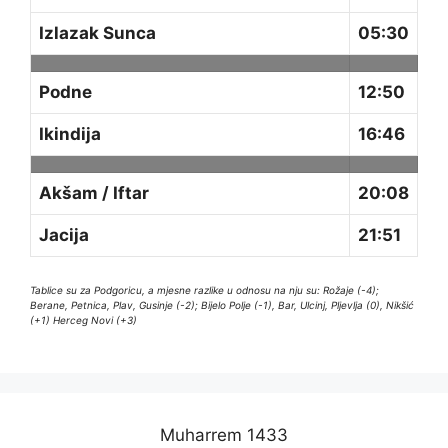
Izlazak Sunca
05:30
Podne
12:50
Ikindija
16:46
Akšam / Iftar
20:08
Jacija
21:51
Tablice su za Podgoricu, a mjesne razlike u odnosu na nju su: Rožaje (-4);
Berane, Petnica, Plav, Gusinje (-2); Bijelo Polje (-1), Bar, Ulcinj, Pljevlja (0), Nikšić
(+1) Herceg Novi (+3)
Muharrem 1433