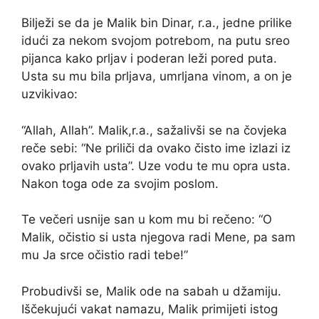
Bilježi se da je Malik bin Dinar, r.a., jedne prilike
idući za nekom svojom potrebom, na putu sreo
pijanca kako prljav i poderan leži pored puta.
Usta su mu bila prljava, umrljana vinom, a on je
uzvikivao:
“Allah, Allah”. Malik,r.a., sažalivši se na čovjeka
reče sebi: “Ne priliči da ovako čisto ime izlazi iz
ovako prljavih usta”. Uze vodu te mu opra usta.
Nakon toga ode za svojim poslom.
Te večeri usnije san u kom mu bi rečeno: “O
Malik, očistio si usta njegova radi Mene, pa sam
mu Ja srce očistio radi tebe!”
Probudivši se, Malik ode na sabah u džamiju.
Iščekujući vakat namazu, Malik primijeti istog