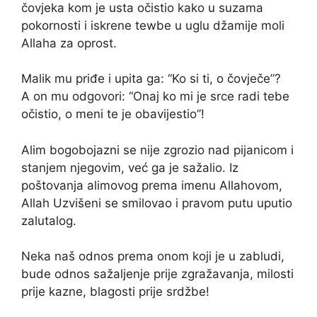
čovjeka kom je usta očistio kako u suzama
pokornosti i iskrene tewbe u uglu džamije moli
Allaha za oprost.
Malik mu priđe i upita ga: “Ko si ti, o čovječe”?
A on mu odgovori: “Onaj ko mi je srce radi tebe
očistio, o meni te je obavijestio”!
Alim bogobojazni se nije zgrozio nad pijanicom i
stanjem njegovim, već ga je sažalio. Iz
poštovanja alimovog prema imenu Allahovom,
Allah Uzvišeni se smilovao i pravom putu uputio
zalutalog.
Neka naš odnos prema onom koji je u zabludi,
bude odnos sažaljenje prije zgražavanja, milosti
prije kazne, blagosti prije srdžbe!