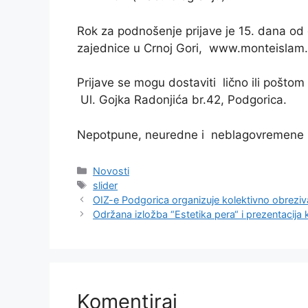
Rok za podnošenje prijave je 15. dana od
zajednice u Crnoj Gori, www.monteislam
Prijave se mogu dostaviti lično ili pošto
Ul. Gojka Radonjića br.42, Podgorica.
Nepotpune, neuredne i neblagovremene pr
Kategorije
Novosti
Oznake
slider
OIZ-e Podgorica organizuje kolektivno obreziv
Održana izložba “Estetika pera“ i prezentacija 
Komentiraj