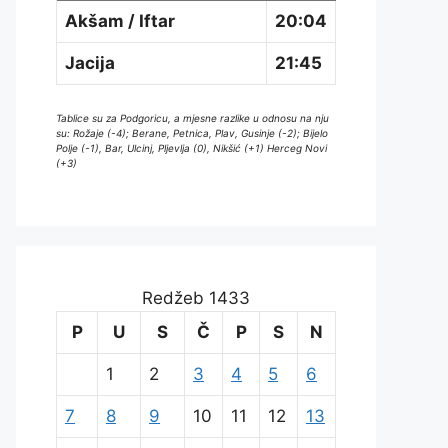
Akšam / Iftar
20:04
Jacija
21:45
Tablice su za Podgoricu, a mjesne razlike u odnosu na nju
su: Rožaje (-4); Berane, Petnica, Plav, Gusinje (-2); Bijelo
Polje (-1), Bar, Ulcinj, Pljevlja (0), Nikšić (+1) Herceg Novi
(+3)
Redžeb 1433
P
U
S
Č
P
S
N
1
2
3
4
5
6
7
8
9
10
11
12
13