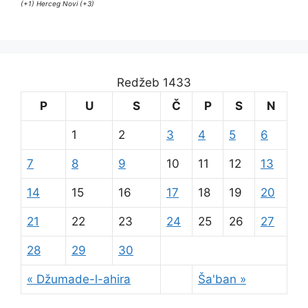
(+1) Herceg Novi (+3)
Redžeb 1433
P
U
S
Č
P
S
N
1
2
3
4
5
6
7
8
9
10
11
12
13
14
15
16
17
18
19
20
21
22
23
24
25
26
27
28
29
30
« Džumade-l-ahira
Ša'ban »