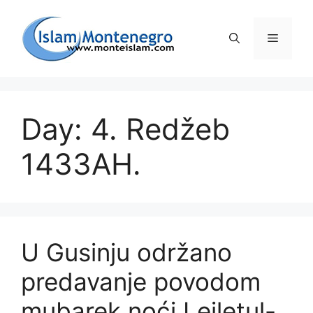
Preskoči
na
Izborni
sadržaj
Day: 4. Redžeb
1433AH.
U Gusinju održano
predavanje povodom
mubarek noći Lejletul-