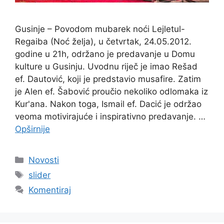
Gusinje – Povodom mubarek noći Lejletul-
Regaiba (Noć želja), u četvrtak, 24.05.2012.
godine u 21h, održano je predavanje u Domu
kulture u Gusinju. Uvodnu riječ je imao Rešad
ef. Dautović, koji je predstavio musafire. Zatim
je Alen ef. Šabović proučio nekoliko odlomaka iz
Kur'ana. Nakon toga, Ismail ef. Dacić je održao
veoma motivirajuće i inspirativno predavanje. …
Opširnije
Kategorije
Novosti
Oznake
slider
Komentiraj