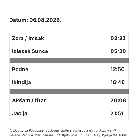
Datum: 06.08.2026.
Zora / Imsak
03:32
Izlazak Sunca
05:30
Podne
12:50
Ikindija
16:46
Akšam / Iftar
20:08
Jacija
21:51
Tablice su za Podgoricu, a mjesne razlike u odnosu na nju su: Rožaje (-4);
Berane, Petnica, Plav, Gusinje (-2); Bijelo Polje (-1), Bar, Ulcinj, Pljevlja (0), Nikšić