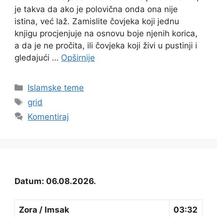
je takva da ako je polovična onda ona nije
istina, već laž. Zamislite čovjeka koji jednu
knjigu procjenjuje na osnovu boje njenih korica,
a da je ne pročita, ili čovjeka koji živi u pustinji i
gledajući …
Opširnije
Kategorije
Islamske teme
Oznake
grid
Komentiraj
Datum: 06.08.2026.
Zora / Imsak
03:32