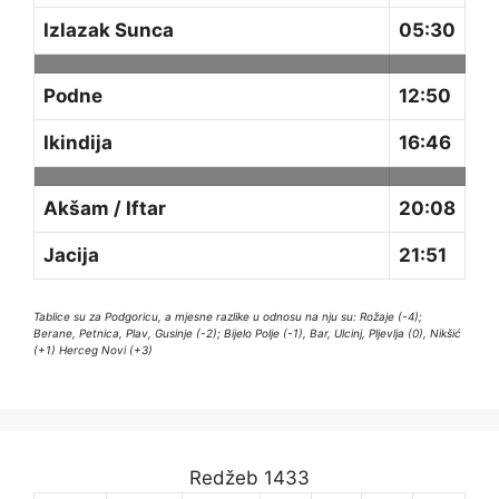
Izlazak Sunca
05:30
Podne
12:50
Ikindija
16:46
Akšam / Iftar
20:08
Jacija
21:51
Tablice su za Podgoricu, a mjesne razlike u odnosu na nju su: Rožaje (-4);
Berane, Petnica, Plav, Gusinje (-2); Bijelo Polje (-1), Bar, Ulcinj, Pljevlja (0), Nikšić
(+1) Herceg Novi (+3)
Redžeb 1433