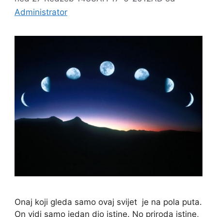
Administrator
Onaj koji gleda samo ovaj svijet je na pola puta.
On vidi samo jedan dio istine. No priroda istine,