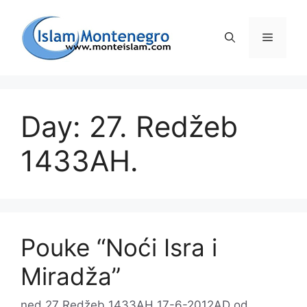
Preskoči
na
Izborni
sadržaj
Day: 27. Redžeb
1433AH.
Pouke “Noći Isra i
Miradža”
ned 27 Redžeb 1433AH 17-6-2012AD
od