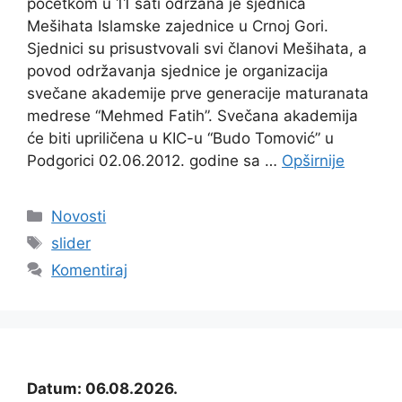
početkom u 11 sati održana je sjednica
Mešihata Islamske zajednice u Crnoj Gori.
Sjednici su prisustvovali svi članovi Mešihata, a
povod održavanja sjednice je organizacija
svečane akademije prve generacije maturanata
medrese “Mehmed Fatih”. Svečana akademija
će biti upriličena u KIC-u “Budo Tomović” u
Podgorici 02.06.2012. godine sa …
Opširnije
Kategorije
Novosti
Oznake
slider
Komentiraj
Datum: 06.08.2026.