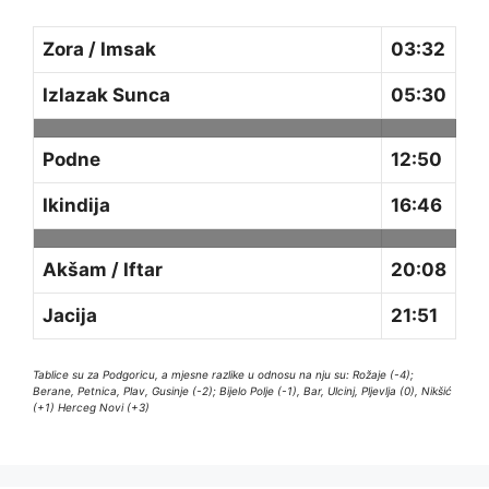
Zora / Imsak
03:32
Izlazak Sunca
05:30
Podne
12:50
Ikindija
16:46
Akšam / Iftar
20:08
Jacija
21:51
Tablice su za Podgoricu, a mjesne razlike u odnosu na nju su: Rožaje (-4);
Berane, Petnica, Plav, Gusinje (-2); Bijelo Polje (-1), Bar, Ulcinj, Pljevlja (0), Nikšić
(+1) Herceg Novi (+3)