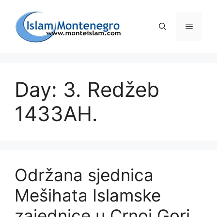
Preskoči
na
Izborni
sadržaj
Day: 3. Redžeb
1433AH.
Održana sjednica
Mešihata Islamske
zajednice u Crnoj Gori