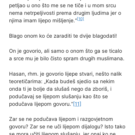
petljao u ono što me se ne tiče i u mom srcu
nema netrpeljivosti prema drugim ljudima jer o
[10]
njima imam lijepo mišljenje.“
Blago onom ko će zaraditi te dvije blagodati!
On je govorio, ali samo o onom što ga se ticalo
a srce mu je bilo čisto spram drugih muslimana.
Hasan, rhm. je govorio lijepe stvari, nešto nalik
teoretičarima: „Kada budeš sjedio sa nekim
onda ti je bolje da slušaš nego da zboriš, i
podučavaj se lijepom slušanju kao što se
podučava lijepom govoru.“
[11]
Zar se ne podučava lijepom i razgovjetnom
govoru? Zar se ne uči lijepom dijalogu? Isto tako
se mora učiti lijepom slušanju, jer onaj ko ne