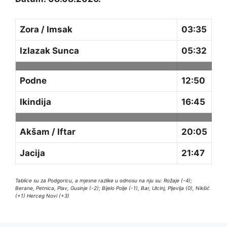
Zora / Imsak
03:35
Izlazak Sunca
05:32
Podne
12:50
Ikindija
16:45
Akšam / Iftar
20:05
Jacija
21:47
Tablice su za Podgoricu, a mjesne razlike u odnosu na nju su: Rožaje (-4);
Berane, Petnica, Plav, Gusinje (-2); Bijelo Polje (-1), Bar, Ulcinj, Pljevlja (0), Nikšić
(+1) Herceg Novi (+3)