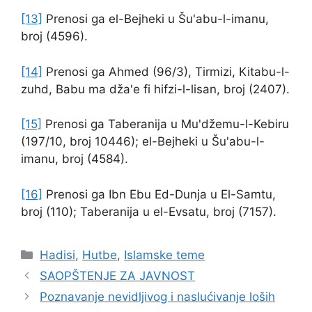
[13]
Prenosi ga el-Bejheki u Šu'abu-l-imanu,
broj (4596).
[14]
Prenosi ga Ahmed (96/3), Tirmizi, Kitabu-l-
zuhd, Babu ma dža'e fi hifzi-l-lisan, broj (2407).
[15]
Prenosi ga Taberanija u Mu'džemu-l-Kebiru
(197/10, broj 10446); el-Bejheki u Šu'abu-l-
imanu, broj (4584).
[16]
Prenosi ga Ibn Ebu Ed-Dunja u El-Samtu,
broj (110); Taberanija u el-Evsatu, broj (7157).
Kategorije
Hadisi
,
Hutbe
,
Islamske teme
SAOPŠTENJE ZA JAVNOST
Poznavanje nevidljivog i naslućivanje loših