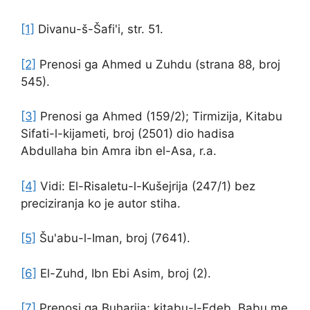
[1]
Divanu-š-Šafi'i, str. 51.
[2]
Prenosi ga Ahmed u Zuhdu (strana 88, broj
545).
[3]
Prenosi ga Ahmed (159/2); Tirmizija, Kitabu
Sifati-l-kijameti, broj (2501) dio hadisa
Abdullaha bin Amra ibn el-Asa, r.a.
[4]
Vidi: El-Risaletu-l-Kušejrija (247/1) bez
preciziranja ko je autor stiha.
[5]
Šu'abu-l-Iman, broj (7641).
[6]
El-Zuhd, Ibn Ebi Asim, broj (2).
[7]
Prenosi ga Buharija; kitabu-l-Edeb, Babu me