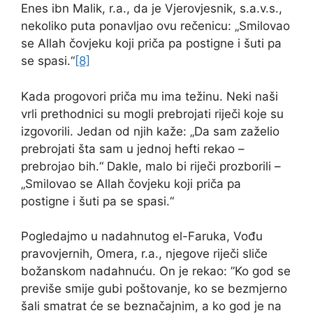
Enes ibn Malik, r.a., da je Vjerovjesnik, s.a.v.s.,
nekoliko puta ponavljao ovu rečenicu: „Smilovao
se Allah čovjeku koji priča pa postigne i šuti pa
se spasi.“
[8]
Kada progovori priča mu ima težinu. Neki naši
vrli prethodnici su mogli prebrojati riječi koje su
izgovorili. Jedan od njih kaže: „Da sam zaželio
prebrojati šta sam u jednoj hefti rekao –
prebrojao bih.“ Dakle, malo bi riječi prozborili –
„Smilovao se Allah čovjeku koji priča pa
postigne i šuti pa se spasi.“
Pogledajmo u nadahnutog el-Faruka, Vođu
pravovjernih, Omera, r.a., njegove riječi sliče
božanskom nadahnuću. On je rekao: ”Ko god se
previše smije gubi poštovanje, ko se bezmjerno
šali smatrat će se beznačajnim, a ko god je na