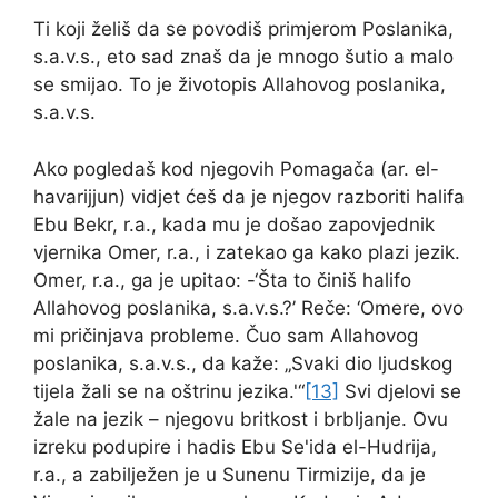
Ti koji želiš da se povodiš primjerom Poslanika,
s.a.v.s., eto sad znaš da je mnogo šutio a malo
se smijao. To je životopis Allahovog poslanika,
s.a.v.s.
Ako pogledaš kod njegovih Pomagača (ar. el-
havarijjun) vidjet ćeš da je njegov razboriti halifa
Ebu Bekr, r.a., kada mu je došao zapovjednik
vjernika Omer, r.a., i zatekao ga kako plazi jezik.
Omer, r.a., ga je upitao: -‘Šta to činiš halifo
Allahovog poslanika, s.a.v.s.?’ Reče: ‘Omere, ovo
mi pričinjava probleme. Čuo sam Allahovog
poslanika, s.a.v.s., da kaže: „Svaki dio ljudskog
tijela žali se na oštrinu jezika.'“
[13]
Svi djelovi se
žale na jezik – njegovu britkost i brbljanje. Ovu
izreku podupire i hadis Ebu Se'ida el-Hudrija,
r.a., a zabilježen je u Sunenu Tirmizije, da je