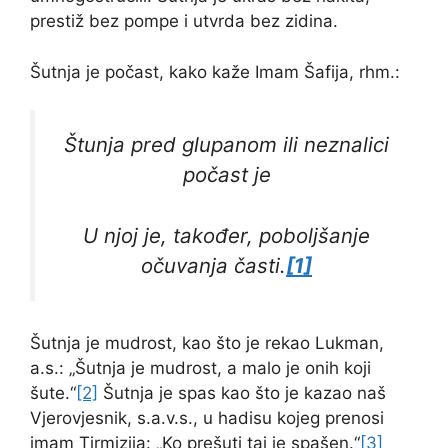
prestiž bez pompe i utvrda bez zidina.
Šutnja je počast, kako kaže Imam Šafija, rhm.:
Štunja pred glupanom ili neznalici
počast je
U njoj je, također, poboljšanje
očuvanja časti.
[1]
Šutnja je mudrost, kao što je rekao Lukman,
a.s.: „Šutnja je mudrost, a malo je onih koji
šute.“
[2]
Šutnja je spas kao što je kazao naš
Vjerovjesnik, s.a.v.s., u hadisu kojeg prenosi
imam Tirmizija: „Ko prešuti taj je spašen.“
[3]