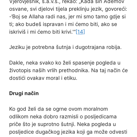
Vjerovjesnik, s.a.v.s., rekao: „Kada sin Ademov
osvane, svi djelovi tijela preklinju jezik, govoreći:
-‘Boj se Allaha radi nas, jer mi smo tamo gdje si
ti; ako budeš ispravan i mi ćemo biti, ako se
iskriviš i mi ćemo biti krivi.'“
[14]
Jeziku je potrebna šutnja i dugotrajana robija.
Dakle, neka svako ko želi spasenje pogleda u
životopis naših vrlih prethodnika. Na taj način će
dostići ovakav moral i etiku.
Drugi način
Ko god želi da se ogrne ovom moralnom
odlikom neka dobro razmisli o posljedicama
priče što je suprotno šutnji. Neka pogleda u
posljedice dugačkog jezika koji ga može odvesti