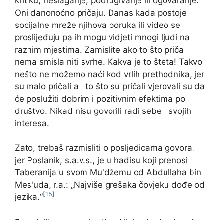
kritiku, neslaganje, podrugivanje ili ogovaranje.
Oni danonoćno pričaju. Danas kada postoje
socijalne mreže njihova poruka ili video se
proslijeđuju pa ih mogu vidjeti mnogi ljudi na
raznim mjestima. Zamislite ako to što priča
nema smisla niti svrhe. Kakva je to šteta! Takvo
nešto ne možemo naći kod vrlih prethodnika, jer
su malo pričali a i to što su pričali vjerovali su da
će poslužiti dobrim i pozitivnim efektima po
društvo. Nikad nisu govorili radi sebe i svojih
interesa.
Zato, trebaš razmisliti o posljedicama govora,
jer Poslanik, s.a.v.s., je u hadisu koji prenosi
Taberanija u svom Mu'džemu od Abdullaha bin
Mes'uda, r.a.: „Najviše grešaka čovjeku dođe od
[15]
jezika.“