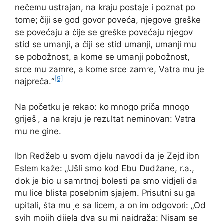
nečemu ustrajan, na kraju postaje i poznat po
tome; čiji se god govor poveća, njegove greške
se povećaju a čije se greške povećaju njegov
stid se umanji, a čiji se stid umanji, umanji mu
se pobožnost, a kome se umanji pobožnost,
srce mu zamre, a kome srce zamre, Vatra mu je
[9]
najpreča.“
Na početku je rekao: ko mnogo priča mnogo
griješi, a na kraju je rezultat neminovan: Vatra
mu ne gine.
Ibn Redžeb u svom djelu navodi da je Zejd ibn
Eslem kaže: „Ušli smo kod Ebu Dudžane, r.a.,
dok je bio u samrtnoj bolesti pa smo vidjeli da
mu lice blista posebnim sjajem. Prisutni su ga
upitali, šta mu je sa licem, a on im odgovori: „Od
svih mojih dijela dva su mi najdraža: Nisam se