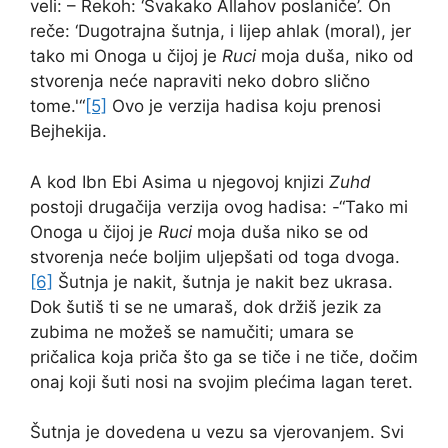
veli: – Rekoh: ‘Svakako Allahov poslaniče’. On
reče: ‘Dugotrajna šutnja, i lijep ahlak (moral), jer
tako mi Onoga u čijoj je
Ruci
moja duša, niko od
stvorenja neće napraviti neko dobro slično
tome.'“
[5]
Ovo je verzija hadisa koju prenosi
Bejhekija.
A kod Ibn Ebi Asima u njegovoj knjizi
Zuhd
postoji drugačija verzija ovog hadisa: -“Tako mi
Onoga u čijoj je
Ruci
moja duša niko se od
stvorenja neće boljim uljepšati od toga dvoga.
[6]
Šutnja je nakit, šutnja je nakit bez ukrasa.
Dok šutiš ti se ne umaraš, dok držiš jezik za
zubima ne možeš se namučiti; umara se
pričalica koja priča što ga se tiče i ne tiče, dočim
onaj koji šuti nosi na svojim plećima lagan teret.
Šutnja je dovedena u vezu sa vjerovanjem. Svi