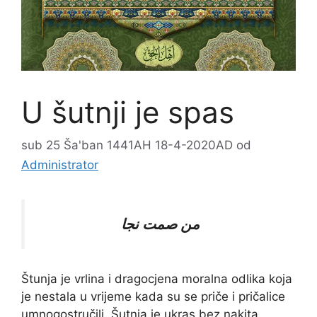
U šutnji je spas
sub 25 Ša'ban 1441AH 18-4-2020AD
od
Administrator
من صمت نجا
Štunja je vrlina i dragocjena moralna odlika koja
je nestala u vrijeme kada su se priče i pričalice
umnogostručili. Šutnja je ukras bez nakita,