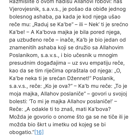
Razmislite o ovom hadisu Allahovi robovi: naš
Vjerovjesnik, s.a.v.s., je pošao da obiđe jednog
bolesnog ashaba, pa kada je kod njega ušao
reče mu: „Raduj se Ka'be“ – ili – Nek’ ti je srećno
Ka'be! – A Ka'bova majka je bila pored njega,
pa uzbuđeno reče – inače, Ka'b je bio jedan od
znamenitih ashaba koji se družio sa Allahovim
Poslanikom, s.a.v.s., i bio učesnik u mnogim
presudnim događajima – uz svu empatiju reče,
kao da se tim riječima opraštala od njega: „O,
Ka'be neka ti je srećan Džennet!“ Poslanik,
s.a.v.s., reče: „Ko je ova?“ – Ka'b mu reče: „To je
moja majka, Allahov poslaniče“ – govori u svojoj
bolesti: ‘To mi je majka Allahov poslaniče!’ –
Reče: „A odakle ti to znaš, mati Ka'bova?
Možda je govorio o onome što ga se ne tiče ili je
možda bio škrt u imetku od kojeg se bi
obogatio.”
[16]