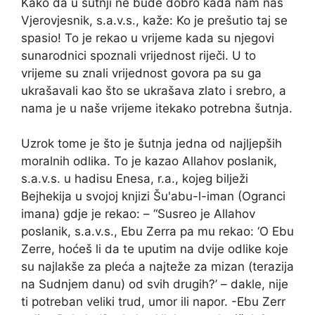
Kako da u šutnji ne bude dobro kada nam naš
Vjerovjesnik, s.a.v.s., kaže: Ko je prešutio taj se
spasio! To je rekao u vrijeme kada su njegovi
sunarodnici spoznali vrijednost riječi. U to
vrijeme su znali vrijednost govora pa su ga
ukrašavali kao što se ukrašava zlato i srebro, a
nama je u naše vrijeme itekako potrebna šutnja.
Uzrok tome je što je šutnja jedna od najljepših
moralnih odlika. To je kazao Allahov poslanik,
s.a.v.s. u hadisu Enesa, r.a., kojeg bilježi
Bejhekija u svojoj knjizi Šu'abu-l-iman (Ogranci
imana) gdje je rekao: – “Susreo je Allahov
poslanik, s.a.v.s., Ebu Zerra pa mu rekao: ‘O Ebu
Zerre, hoćeš li da te uputim na dvije odlike koje
su najlakše za pleća a najteže za mizan (terazija
na Sudnjem danu) od svih drugih?’ – dakle, nije
ti potreban veliki trud, umor ili napor. -Ebu Zerr