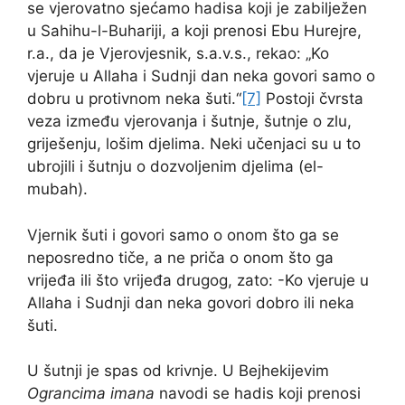
se vjerovatno sjećamo hadisa koji je zabilježen
u Sahihu-l-Buhariji, a koji prenosi Ebu Hurejre,
r.a., da je Vjerovjesnik, s.a.v.s., rekao: „Ko
vjeruje u Allaha i Sudnji dan neka govori samo o
dobru u protivnom neka šuti.“
[7]
Postoji čvrsta
veza između vjerovanja i šutnje, šutnje o zlu,
griješenju, lošim djelima. Neki učenjaci su u to
ubrojili i šutnju o dozvoljenim djelima (el-
mubah).
Vjernik šuti i govori samo o onom što ga se
neposredno tiče, a ne priča o onom što ga
vrijeđa ili što vrijeđa drugog, zato: -Ko vjeruje u
Allaha i Sudnji dan neka govori dobro ili neka
šuti.
U šutnji je spas od krivnje. U Bejhekijevim
Ograncima imana
navodi se hadis koji prenosi