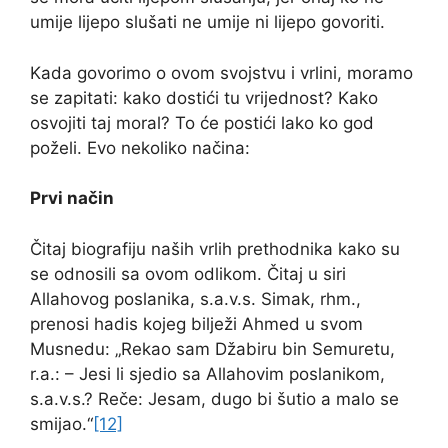
umije lijepo slušati ne umije ni lijepo govoriti.
Kada govorimo o ovom svojstvu i vrlini, moramo
se zapitati: kako dostići tu vrijednost? Kako
osvojiti taj moral? To će postići lako ko god
poželi. Evo nekoliko načina:
Prvi način
Čitaj biografiju naših vrlih prethodnika kako su
se odnosili sa ovom odlikom. Čitaj u siri
Allahovog poslanika, s.a.v.s. Simak, rhm.,
prenosi hadis kojeg bilježi Ahmed u svom
Musnedu: „Rekao sam Džabiru bin Semuretu,
r.a.: – Jesi li sjedio sa Allahovim poslanikom,
s.a.v.s.? Reče: Jesam, dugo bi šutio a malo se
smijao.“
[12]