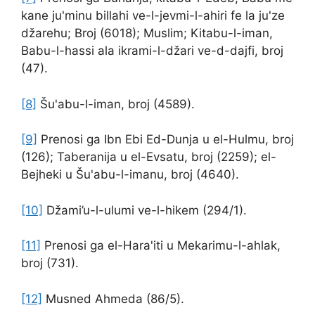
kane ju'minu billahi ve-l-jevmi-l-ahiri fe la ju'ze
džarehu; Broj (6018); Muslim; Kitabu-l-iman,
Babu-l-hassi ala ikrami-l-džari ve-d-dajfi, broj
(47).
[8]
Šu'abu-l-iman, broj (4589).
[9]
Prenosi ga Ibn Ebi Ed-Dunja u el-Hulmu, broj
(126); Taberanija u el-Evsatu, broj (2259); el-
Bejheki u Šu'abu-l-imanu, broj (4640).
[10]
Džami’u-l-ulumi ve-l-hikem (294/1).
[11]
Prenosi ga el-Hara'iti u Mekarimu-l-ahlak,
broj (731).
[12]
Musned Ahmeda (86/5).