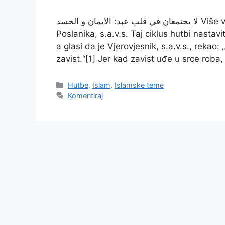
لا يجتمعان في قلب عبد: الايمان و الحسد Više vremena družimo se sa jezgrovitim govorom
Poslanika, s.a.v.s. Taj ciklus hutbi nasta
a glasi da je Vjerovjesnik, s.a.v.s., rekao
zavist.“[1] Jer kad zavist uđe u srce roba,
Kategorije
Hutbe
,
Islam
,
Islamske teme
Komentiraj