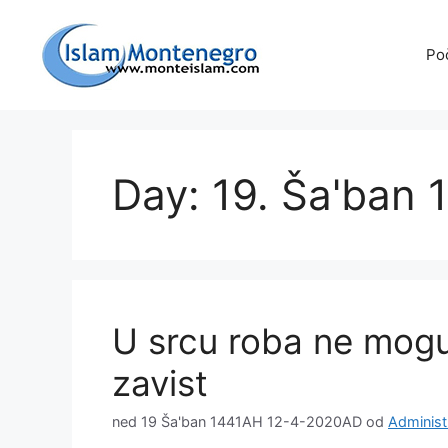
Preskoči
na
Po
sadržaj
Day: 19. Ša'ban 
U srcu roba ne mogu 
zavist
ned 19 Ša'ban 1441AH 12-4-2020AD
od
Administ