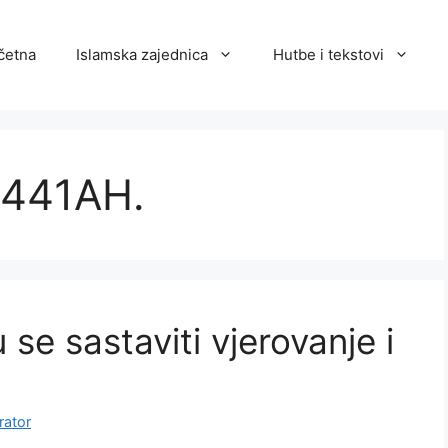
četna
Islamska zajednica
Hutbe i tekstovi
1441AH.
se sastaviti vjerovanje i
rator