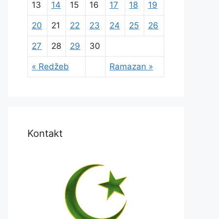
13
14
15
16
17
18
19
20
21
22
23
24
25
26
27
28
29
30
« Redžeb
Ramazan »
Kontakt