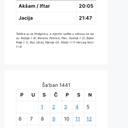
Akšam / Iftar
20:05
Jacija
21:47
Tablice su za Podgoricu, a mjesne razlike u odnosu na nju
su: Rožaje (-4); Berane, Petnica, Plav, Gusinje (-2); Bijelo
Polje (-1), Bar, Ulcinj, Pljevlja (0), Nikšić (+1) Herceg Novi
(+3)
Ša'ban 1441
P
U
S
Č
P
S
N
1
2
3
4
5
6
7
8
9
10
11
12