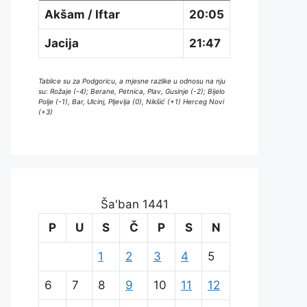
Akšam / Iftar
20:05
Jacija
21:47
Tablice su za Podgoricu, a mjesne razlike u odnosu na nju
su: Rožaje (-4); Berane, Petnica, Plav, Gusinje (-2); Bijelo
Polje (-1), Bar, Ulcinj, Pljevlja (0), Nikšić (+1) Herceg Novi
(+3)
Ša'ban 1441
P
U
S
Č
P
S
N
1
2
3
4
5
6
7
8
9
10
11
12