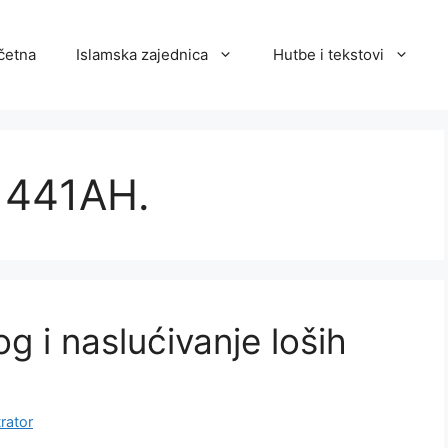
četna
Islamska zajednica
Hutbe i tekstovi
 1441AH.
g i naslućivanje loših
rator