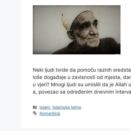
Neki ljudi tvrde da pomoću raznih sredstava
loše događaje u zavisnosti od mjesta, dana
u vjeri? Mnogi ljudi su umislili da je Allah 
a, povezao sa određenim dnevnim interva
Kategorije
Islam
,
Islamske teme
Komentiraj