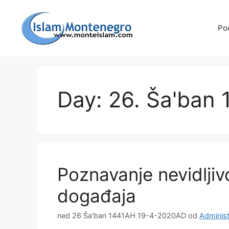
Preskoči
na
Po
sadržaj
Day: 26. Ša'ban
Poznavanje nevidljivo
događaja
ned 26 Ša'ban 1441AH 19-4-2020AD
od
Administ