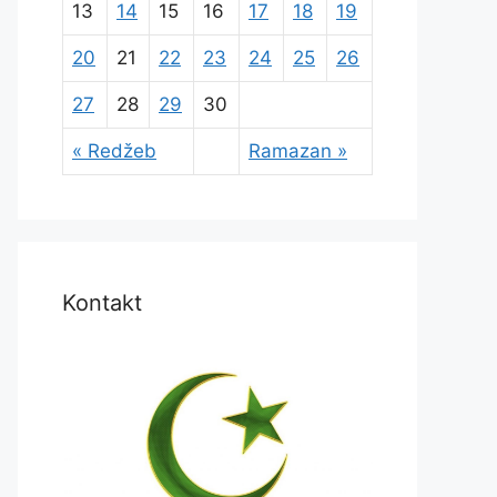
13
14
15
16
17
18
19
20
21
22
23
24
25
26
27
28
29
30
« Redžeb
Ramazan »
Kontakt